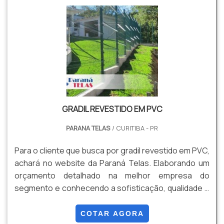
NBR 6331, com acabamento lateral de pontas
dobradas.
GRADIL REVESTIDO EM PVC
PARANA TELAS
/ CURITIBA - PR
Para o cliente que busca por gradil revestido em PVC,
achará no website da Paraná Telas. Elaborando um
orçamento detalhado na melhor empresa do
segmento e conhecendo a sofisticação, qualidade e
preço justo em um só lugar.UM POUCO MAIS SOBRE
GRADIL REVESTIDO EM PVCSe alguém pesquisar
COTAR AGORA