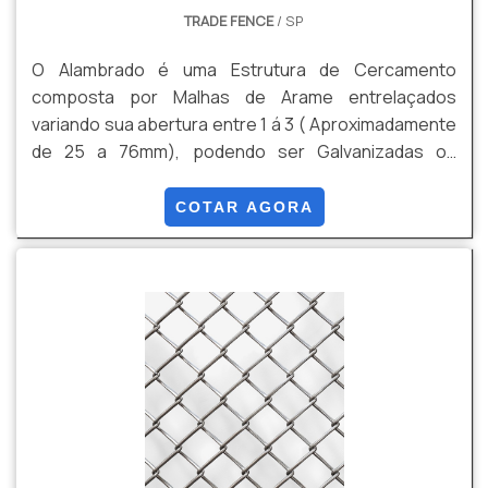
TRADE FENCE
/ SP
O Alambrado é uma Estrutura de Cercamento
composta por Malhas de Arame entrelaçados
variando sua abertura entre 1 á 3 ( Aproximadamente
de 25 a 76mm), podendo ser Galvanizadas ou
Galvanizadas mais Revestimento em PVC. Algumas
de suas Vantagens são: Durabilidade , Versatilidade,
COTAR AGORA
Custo Beneficio, Facilidade de Instalação, entre
outras