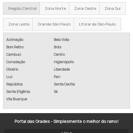
GRADIL DE ALUMÍNIO PREÇO
Região Central
Zona Norte
Zona Oeste
Zona Sul
GRADIL DE ALUMÍNIO BRANCO
Zona Leste
Grande São Paulo
Litoral de São Paulo
GRADIL DE ALUMÍNIO E VIDRO
GRADIL DE ALUMÍNIO EM PE
Aclimação
Bela Vista
Bom Retiro
Brás
GRADIL DE ALUMÍNIO ANODIZADO
Cambuci
Centro
Consolação
Higienópolis
GRADIL ALUMINIO BRANCO SP
Glicério
Liberdade
COMPRAR GRADIL DE ALUMÍNIO BRANCO
Luz
Pari
República
Santa Cecília
GRADIL DE ALUMÍNIO E VIDRO PREÇO
Santa Efigênia
Sé
Vila Buarque
GRADIL DE ALUMÍNIO EM PÉ VALOR
COMPRAR GRADIL EM ALUMÍNIO
Portal das Grades - Simplesmente o melhor do ramo!
GRADIL DE ALUMÍNIO ANODIZADO EM SP