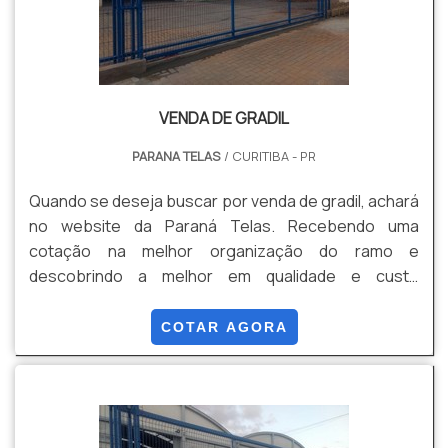
VENDA DE GRADIL
PARANA TELAS
/ CURITIBA - PR
Quando se deseja buscar por venda de gradil, achará
no website da Paraná Telas. Recebendo uma
cotação na melhor organização do ramo e
descobrindo a melhor em qualidade e custo
benefício. Quando a questão é venda de gradil, com
os profissionais especializados da Paraná Telas o
COTAR AGORA
cliente conseguirá proteção com soluções para
gradis, concertinas, telas, ou qualquer outro produto
necessário para a fixação deste tipo de cercamento.
MAIS INFORM...