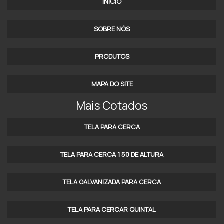
INÍCIO
GRADEAMENTOS PARA MUROS EM ALUMÍNIO SP
SOBRE NÓS
GRADE PISO GALVANIZADA VALOR
ONDE COMPRAR MURO COM GRADE DE ALUMÍNIO
PRODUTOS
PREÇO DAS GRADES TELAS GALVANIZADAS
MAPA DO SITE
EMPRESA DE GRADIL DE FERRO
Mais Cotados
FORNECEDOR DE GRADE DE ALUMÍNIO
TELA PARA CERCA
GRADES PANTOGRAFICAS DE ALUMÍNIO SP
TELA PARA CERCA 1 50 DE ALTURA
PREÇO DA GRADE DE ALUMINIO SOB MEDIDA
GRADE DE VARANDA EM ALUMÍNIO SP
TELA GALVANIZADA PARA CERCA
GRADIL ALUMINIO BRANCO PREÇO
TELA PARA CERCAR QUINTAL
EMPRESA DE GRADES E PORTÕES