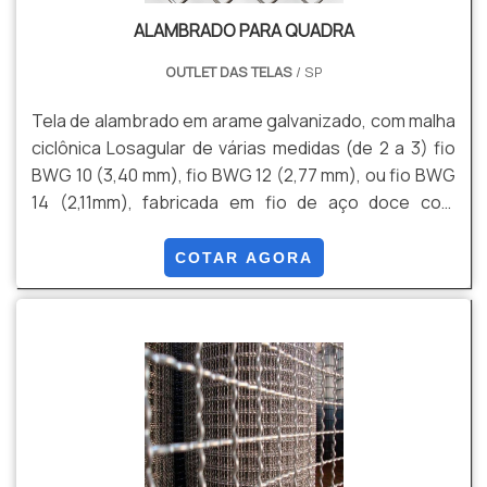
ALAMBRADO PARA QUADRA
OUTLET DAS TELAS
/ SP
Tela de alambrado em arame galvanizado, com malha
ciclônica Losagular de várias medidas (de 2 a 3) fio
BWG 10 (3,40 mm), fio BWG 12 (2,77 mm), ou fio BWG
14 (2,11mm), fabricada em fio de aço doce com
tensão média de ruptura de 40 a 60 kg / mm² de
acordo com a NBR 5589, galvanizado por imersão em
COTAR AGORA
banho de zinco antes de tecer a malha, com uma
quantidade mínima de zinco da ordem de 70 g / m²
NBR 6331, com acabamento lateral de pontas
dobradas.