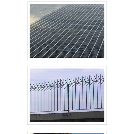
Paraná Telas é possível encontrar o que há de
melhor em cercamentos em gradil na área de
construção civil. Prezando pelo que há de mais
moderno, traz inovações e variedades em alambrado
industrial e portão autoportante com ótima qualidade
e proteção. Para tal sucesso, a empresa investiu em
profissionais competentes e em equipamentos
inovadores. A Paraná Telas é uma empresa que tem
feito a diferença no mercado pela idoneidade em
tudo que faz onde fecha todo o ciclo de entrega com
excelência para cada cliente.