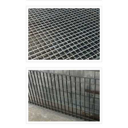
concertinas, telas, ou qualquer outro produto
necessário para a fixação deste tipo de
cercamento; Atendimento de forma personalizada
para cada cliente; Profissionais com vasta
experiência na área de atuação; Equipe
multidisciplinar de consultores associados. Sem
trocar o foco sobre cerca para construção, na
essência da empresa, a mesma deve prezar pelos
produtos e serviços com ótima qualidade e
assertividade, detalhes primordiais que são deixados
de lado por muitas empresas que não focam na
fidelização do cliente. Tudo isso que já foi explorado
é a razão pela qual a Paraná Telas é uma empresa
inovadora quando falamos de empresas do
segmento de cercamentos em gradil na área de
construção civil. A empresa objetiva garantir o que
há de melhor na atualidade para os clientes.
REFERÊNCIA DE QUALIDADE NO SEGMENTO Na