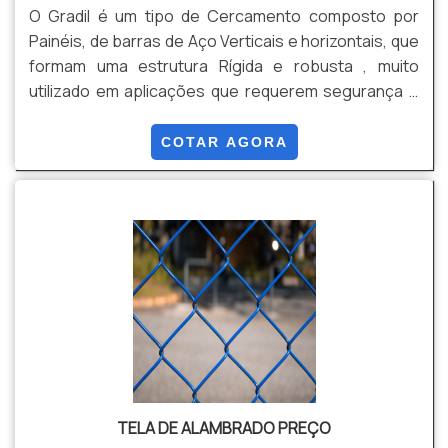
O Gradil é um tipo de Cercamento composto por
Painéis, de barras de Aço Verticais e horizontais, que
formam uma estrutura Rígida e robusta , muito
utilizado em aplicações que requerem segurança e
estética. Pode Ser fabricado em Aço Galvanizado,
Aço Galvanizado com Pintura Eletrostática Epóxi , ou
COTAR AGORA
com Revestimentos em PVC. Dentre suas Vantagens
: Segurança, Durabilidade, Estética, Visibilidade,
Versatilidade, Facilidade e Rapidez de instalação
entre outros.
TELA DE ALAMBRADO PREÇO