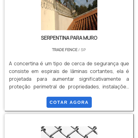
SERPENTINA PARA MURO
TRADE FENCE
/ SP
A concertina é um tipo de cerca de segurança que
consiste em espirais de lâminas cortantes, ela é
projetada para aumentar significativamente a
proteção perimetral de propriedades, instalações
industriais, comerciais e governamentais, entre
outros locais que necessitam de segurança robusta
COTAR AGORA
contra invasões. Suas Vantagens são: Eficiência de
Segurança, Dissuasão Visual, Adaptação a
Diferentes Ambientes, Durabilidade e Resistência,
Baixa Manutenção, Rápida Implementação,