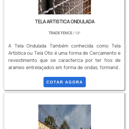
TELA ARTISTICA ONDULADA
TRADE FENCE
/ SP
A Tela Ondulada Também conhecida como Tela
Artística ou Tela Otis é uma forma de Cercamento e
revestimento que se caracteriza por ter fios de
arames entrelaçados em forma de ondas, formando
uma malha alta resistência. Pode ser produzida em
rolos ou em Painéis, conforme sua necessidade,
COTAR AGORA
evitando perda de produto, e qualidade no
acabamento final do material. Isso tudo é possível
pois produzimos este produto por encomenda sob
medida. Vantagens: Estética, Resistência,
Durabilidade, e Versatilidade, Entre outras.