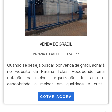
VENDA DE GRADIL
PARANA TELAS
/ CURITIBA - PR
Quando se deseja buscar por venda de gradil, achará
no website da Paraná Telas. Recebendo uma
cotação na melhor organização do ramo e
descobrindo a melhor em qualidade e custo
benefício. Quando a questão é venda de gradil, com
os profissionais especializados da Paraná Telas o
COTAR AGORA
cliente conseguirá proteção com soluções para
gradis, concertinas, telas, ou qualquer outro produto