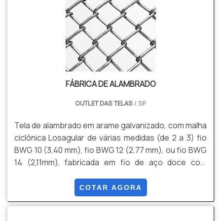
Versatilidade de Aplicações, Conformidade com
Normas de Segurança, entre outras
FÁBRICA DE ALAMBRADO
OUTLET DAS TELAS
/ SP
Tela de alambrado em arame galvanizado, com malha
ciclônica Losagular de várias medidas (de 2 a 3) fio
BWG 10 (3,40 mm), fio BWG 12 (2,77 mm), ou fio BWG
14 (2,11mm), fabricada em fio de aço doce com
tensão média de ruptura de 40 a 60 kg / mm² de
acordo com a NBR 5589, galvanizado por imersão em
COTAR AGORA
banho de zinco antes de tecer a malha, com uma
quantidade mínima de zinco da ordem de 70 g / m²