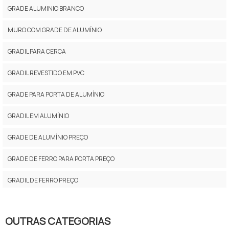
GRADE ALUMINIO BRANCO
MURO COM GRADE DE ALUMÍNIO
GRADIL PARA CERCA
GRADIL REVESTIDO EM PVC
GRADE PARA PORTA DE ALUMÍNIO
GRADIL EM ALUMÍNIO
GRADE DE ALUMÍNIO PREÇO
GRADE DE FERRO PARA PORTA PREÇO
GRADIL DE FERRO PREÇO
GRADIL DE ALUMÍNIO ANODIZADO TIPO BARRA CHATA
OUTRAS CATEGORIAS
PREÇO DE GRADE DE ALUMÍNIO