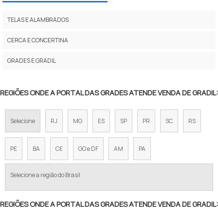
GRADE GALVANIZADA PARA CERCA
TELAS E ALAMBRADOS
GRADES TELAS GALVANIZADAS
CERCA E CONCERTINA
GRADES PANTOGRAFICAS DE ALUMÍNIO
GRADES E GRADIL
GRADE DE VARANDA EM ALUMÍNIO
REGIÕES ONDE A PORTAL DAS GRADES ATENDE VENDA DE GRADIL:
GRADE GALVANIZADA PREÇO
GRADE DE ALUMINIO SOB MEDIDA
Selecione
RJ
MG
ES
SP
PR
SC
RS
GRADE PISO GALVANIZADA PREÇO
PE
BA
CE
GO e DF
AM
PA
PREÇO GRADIL DE FERRO
Selecione a região do Brasil
GRADIL PARA CERCAMENTO PREÇO
GRADEAMENTOS PARA MUROS EM ALUMÍNIO
REGIÕES ONDE A PORTAL DAS GRADES ATENDE VENDA DE GRADIL: