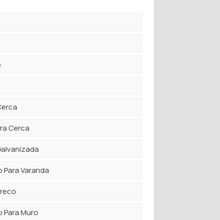
o
Cerca
ra Cerca
Galvanizada
o Para Varanda
Preco
o Para Muro