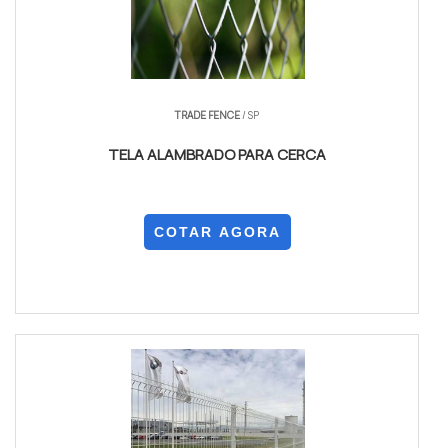
galvanizado com 2,0 mm é equilíbrio comum para
cercas de uso geral. Verifique também o
espaçamento entre postes e necessidade de
arames de reforço horizontais; arame adicional na
base evita abertura da malha com impacto ou tração.
TRADE FENCE
/ SP
Altura útil: 1,00 m com 10 cm de margem para
TELA ALAMBRADO PARA CERCA
fixação
Malha recomendada: 25×25 mm a 50×50 mm
COTAR AGORA
conforme função
Arame: bitolas de 1,8 mm a 2,5 mm, preferência por
2,0 mm
Para maior durabilidade, combine malha galvanizada
com arame galvanizado de bitola superior e fixação
em postes tratados.