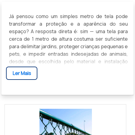
Já pensou como um simples metro de tela pode
transformar a proteção e a aparência do seu
espaço? A resposta direta é: sim — uma tela para
cerca de 1 metro de altura costuma ser suficiente
para delimitar jardins, proteger crianças pequenas e
pets, e impedir entradas indesejadas de animais,
desde que escolhida pelo material e instalação
corretos.
Ler Mais
Você vai entender por que essa altura funciona na
prática, quais tipos de tela (e materiais) combinam
com cada necessidade, como calcular a quantidade
e instalar de forma segura e econômica, e quais
cuidados garantir para durabilidade e bom
acabamento.