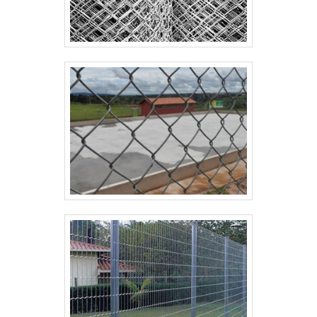
instalação, tabelas de consumo e recomendações
de fixação que acompanham cada lote. A informação
aplicada reduz erros comuns de assentamento em
cercas de 1 metro e permite estimativas precisas de
materiais. Consulte
sobre nós
ou nossa página
institucional para projetos e, se necessário, solicite
contato direto com um consultor técnico;
agradecemos a confiança em nossa equipe.
Garantia técnica padrão com cobertura de 12 a 36
meses
Suporte remoto e visita técnica mediante
avaliação
Relatórios e laudos para compras institucionais
Documentação objetiva e suporte técnico reduzem