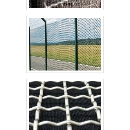
Para aplicações residenciais e comerciais leves, a
tela para cerca 1 metro de altura oferece proteção
física suficiente contra entrada casual e delimitação
clara de perímetros. Escolha material galvanizado ou
revestido em PVC para maior durabilidade; arame
com malha de 50–100 mm evita passagem de
pequenos animais sem obstruir a visibilidade.
Instalação sobre mourões a cada 2–3 metros
garante tensão adequada e vida útil ampliada.
Em termos de privacidade, combine a tela com
elementos complementares: mantas vegetais, telas
sombreio ou painéis de palha curta. Essa
combinação mantém a função de proteção enquanto
aumenta privacidade onde necessário, sem elevar
demais a estrutura. Em situações de segurança, a
adição de hastes superiores inclinadas ou arame
farpado especializado agrega proteção sem alterar