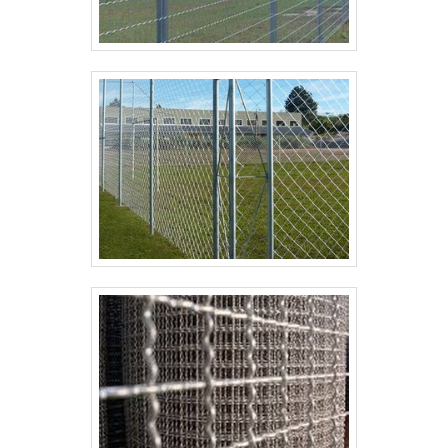
tempo de instalação e custos de manutenção em até
30% em projetos repetidos.
Solicite informação detalhada e consulte nossas
referências; agradecemos seu interesse e
garantimos retorno rápido para estabelecer contato
e validar sua experiencia.
CONCLUSÃO
A tela para cerca 1 metro de altura equilibra proteção
e visibilidade: solução prática para delimitar áreas,
reduzir acesso não autorizado e manter privacidade
parcial sem bloquear a vista ou luz natural.
ESCOLHA ORIENTADA POR USO E
CONTEXTO