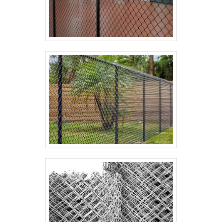
que sua experiencia seja previsível; consulte
documentação técnica e notas de aplicação antes
da compra. Em casos de projetos extensos,
oferecemos análise de risco de instalação para
reduzir retrabalhos e evitar custos extras no
mercado.
Oferecemos suporte pós-venda por canais diretos:
telefone, e-mail e chat técnico. Nossa equipe
registra ocorrências e propõe soluções com prazos
definidos; consulte atendimento para receber
diagnóstico por foto ou visita técnica. Para compras
corporativas, a empresa emite relatórios de
conformidade e laudos que agilizam aprovações,
reforçando a reputação no mercado e valorizando
sua experiencia com dados mensuráveis.
Para decisões rápidas, disponibilizamos guias de