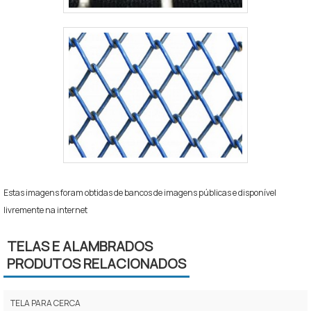
a altura base de 1 metro.
Para manutenção e compra: prefira fornecedores
que entreguem medidas padronizadas e serviço de
corte no local; trate a tela com pintura anticorrosiva
se a instalação for costeira ou úmida. Considere
também consultar um técnico para cálculo de carga
de vento e dimensionamento de fundações leves
quando o solo for arenoso ou o perímetro for
extenso.
Estas imagens foram obtidas de bancos de imagens públicas e disponível
Verifique material: galvanizado ou PVC revestido,
livremente na internet
prioridade para resistência à corrosão.
TELAS E ALAMBRADOS
Dimensione postes: espaçamento 2–3 m e fixações
PRODUTOS RELACIONADOS
enterradas para tensão adequada.
Combine com elementos de privacidade (manta,
TELA PARA CERCA