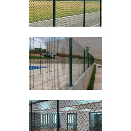
GARANTIAS, MERCADO E SUPORTE:
NOSSA INFORMAÇÃO, CONSULTE
NOSSA EXPERIÊNCIA E CONTATO
Garantias claras e suporte técnico dedicado para
tela para cerca 1 metro de altura, com informação
precisa sobre prazos, cobertura e assistência.
Consulte nossa equipe para alinhar garantia ao uso
previsto e otimizar custo-benefício imediato.
TRANSPARÊNCIA COMERCIAL QUE
FACILITA DECISÃO E INSTALAÇÃO
Nossa política de garantia cobre defeitos de
fabricação e perda de resistência em uso
residencial e rural. Essa informação detalha prazos,
responsabilidades e procedimentos de troca para