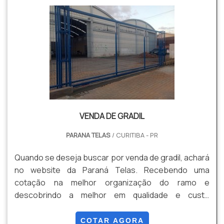
VENDA DE GRADIL
PARANA TELAS
/ CURITIBA - PR
Quando se deseja buscar por venda de gradil, achará
no website da Paraná Telas. Recebendo uma
cotação na melhor organização do ramo e
descobrindo a melhor em qualidade e custo
benefício. Quando a questão é venda de gradil, com
os profissionais especializados da Paraná Telas o
COTAR AGORA