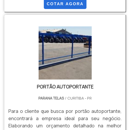
Aço Galvanizado com Pintura Eletrostática Epóxi , ou
COTAR AGORA
com Revestimentos em PVC. Dentre suas Vantagens
: Segurança, Durabilidade, Estética, Visibilidade,
Versatilidade, Facilidade e Rapidez de instalação
entre outros.
PORTÃO AUTOPORTANTE
PARANA TELAS
/ CURITIBA - PR
Para o cliente que busca por portão autoportante,
encontrará a empresa ideal para seu negócio.
Elaborando um orçamento detalhado na melhor