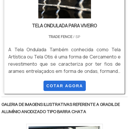
TELA ONDULADA PARA VIVEIRO
TRADE FENCE
/ SP
A Tela Ondulada Também conhecida como Tela
Artística ou Tela Otis é uma forma de Cercamento e
revestimento que se caracteriza por ter fios de
arames entrelaçados em forma de ondas, formando
uma malha alta resistência. Pode ser produzida em
rolos ou em Painéis, conforme sua necessidade,
COTAR AGORA
evitando perda de produto, e qualidade no
acabamento final do material. Isso tudo é possível
GALERIA DE IMAGENS ILUSTRATIVAS REFERENTE A GRADIL DE
pois produzimos este produto por encomenda sob
ALUMÍNIO ANODIZADO TIPO BARRA CHATA
medida. Vantagens: Estética, Resistência,
Durabilidade, e Versatilidade, Entre outras.