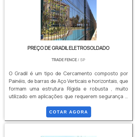
PREÇO DE GRADIL ELETROSOLDADO
TRADE FENCE
/ SP
O Gradil é um tipo de Cercamento composto por
Painéis, de barras de Aço Verticais e horizontais, que
formam uma estrutura Rígida e robusta , muito
utilizado em aplicações que requerem segurança e
estética. Pode Ser fabricado em Aço Galvanizado,
Aço Galvanizado com Pintura Eletrostática Epóxi , ou
COTAR AGORA
com Revestimentos em PVC. Dentre suas Vantagens
: Segurança, Durabilidade, Estética, Visibilidade,
Versatilidade, Facilidade e Rapidez de instalação