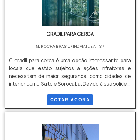
GRADIL PARA CERCA
M. ROCHA BRASIL
/ INDAIATUBA - SP
O gradil para cerca é uma opção interessante para
locais que estão sujeitos a ações infratoras e
necessitam de maior segurança, como cidades de
interior como Salto e Sorocaba. Devido à sua solidez,
o gradil garante maior resistência e proteçã, além de
contar com diversas qualidades que favorecem a
COTAR AGORA
escolha desse equipamento.Sobre o gradilO gradil
consiste em uma liga metálica altamente reforçada,
que tem como principal objetivo a proteção do local,
além de manter o visual arrojado, com revestimen.