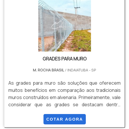
entre outros.
GRADES PARA MURO
M. ROCHA BRASIL
/ INDAIATUBA - SP
As grades para muro são soluções que oferecem
muitos benefícios em comparação aos tradicionais
muros construídos em alvenaria. Primeiramente, vale
considerar que as grades se destacam dentre
opções mais antiquadas por oferecerem um custo-
benefício bastante superior, podendo ser
COTAR AGORA
encontradas em Sorocaba e Itu.Esta qualidade por