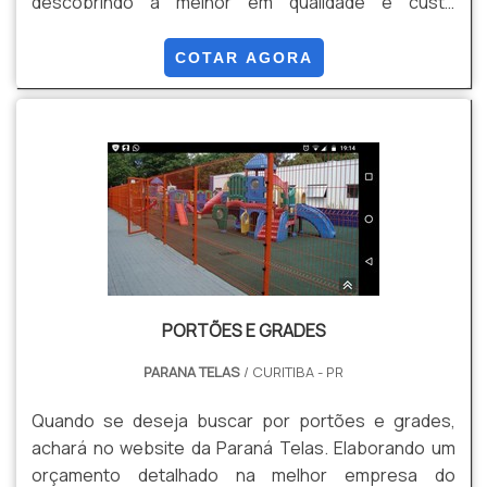
descobrindo a melhor em qualidade e custo
benefício. Quando a questão é venda de gradil, com
os profissionais especializados da Paraná Telas o
COTAR AGORA
cliente conseguirá proteção com soluções para
gradis, concertinas, telas, ou qualquer outro produto
necessário para a fixação deste tipo de cercamento.
MAIS INFORM...
PORTÕES E GRADES
PARANA TELAS
/ CURITIBA - PR
Quando se deseja buscar por portões e grades,
achará no website da Paraná Telas. Elaborando um
orçamento detalhado na melhor empresa do