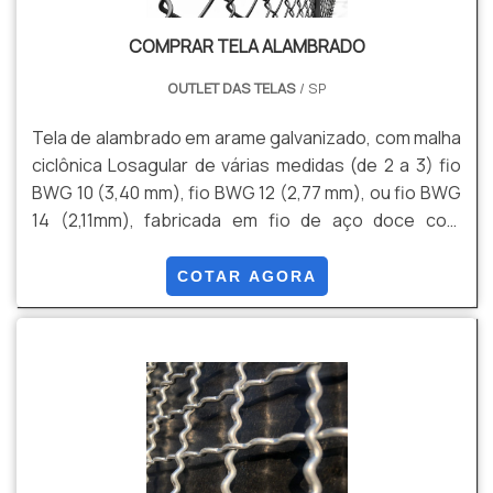
COMPRAR TELA ALAMBRADO
OUTLET DAS TELAS
/ SP
Tela de alambrado em arame galvanizado, com malha
ciclônica Losagular de várias medidas (de 2 a 3) fio
BWG 10 (3,40 mm), fio BWG 12 (2,77 mm), ou fio BWG
14 (2,11mm), fabricada em fio de aço doce com
tensão média de ruptura de 40 a 60 kg / mm² de
acordo com a NBR 5589, galvanizado por imersão em
COTAR AGORA
banho de zinco antes de tecer a malha, com uma
quantidade mínima de zinco da ordem de 70 g / m²
NBR 6331, com acabamento lateral de pontas
dobradas.