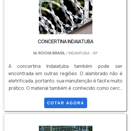
CONCERTINA INDAIATUBA
M. ROCHA BRASIL
/ INDAIATUBA - SP
A concertina Indaiatuba também pode ser
encontrada em outras regiões. O alambrado não é
eletrificada, portanto, sua manutenção é fácil e muito
prático. O material também é conhecido como cerca
cortante ou ouriço, é um produto extremamente
usado para evitar furtos ou entradas indesejadas em
COTAR AGORA
residências, condomínios e empresas de todos os
portes.O investimento para adquirir uma concertina
alambrado é pouco e a vida útil é longa, ou seja, é um