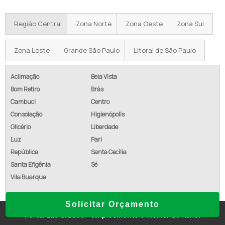
VALOR DA CERCA CONCERTINA
Região Central
Zona Norte
Zona Oeste
Zona Sul
CERCA ESPIRAL PREÇO
CONCERTINA PIRACICABA
Zona Leste
Grande São Paulo
Litoral de São Paulo
CONCERTINA DUPLA CLIPADA PREÇO
Aclimação
Bela Vista
Bom Retiro
Brás
COMPRAR CONCERTINA PARA MURO
Cambuci
Centro
CERCA CONCERTINA GALVANIZADA
Consolação
Higienópolis
Glicério
Liberdade
CERCA ELÉTRICA INDUSTRIAL COM CONCERTINA
Luz
Pari
República
Santa Cecília
CONCERTINA A VENDA
Santa Efigênia
Sé
CONCERTINA INDAIATUBA
Vila Buarque
CONCERTINA ESPIRAL AÇO GALVANIZADO
Solicitar Orçamento
Portal das Grades - Simplesmente o melhor do ramo!
PREÇO DO METRO DA CERCA CONCERTINA