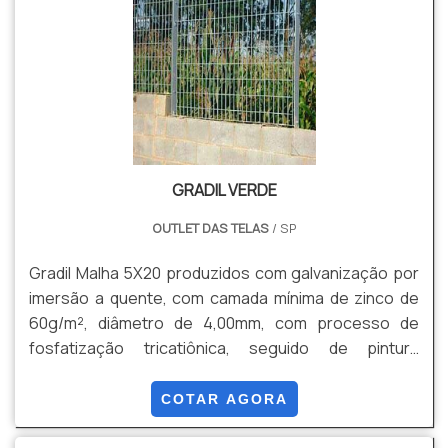
investimento com ótimo custo-benefício e que vale a
pen.
GRADIL VERDE
OUTLET DAS TELAS
/ SP
Gradil Malha 5X20 produzidos com galvanização por
imersão a quente, com camada mínima de zinco de
60g/m², diâmetro de 4,00mm, com processo de
fosfatização tricatiônica, seguido de pintura
eletrostática Thermoplastic poliéster com camada
mínima de 120µm(micras), podendo ser as alturas de
COTAR AGORA
1,03, 1,53, 2,03 e 2,43.