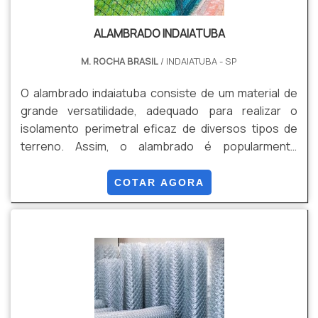
ALAMBRADO INDAIATUBA
M. ROCHA BRASIL
/ INDAIATUBA - SP
O alambrado indaiatuba consiste de um material de
grande versatilidade, adequado para realizar o
isolamento perimetral eficaz de diversos tipos de
terreno. Assim, o alambrado é popularmente
utilizado para cercar terrenos: Rurais; Urbanos;
Industriais; Comerciais; Residenciais.Oferecendo
COTAR AGORA
como principal benefício sua alta resistência a
tentativas de transposição, e pode ser encontrado
em Itatiba e Bragança Paulista.Especificidades do
alambrado Uma das características que fazem com
que o alambrado .