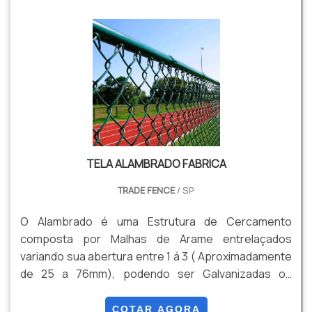
TELA ALAMBRADO FABRICA
TRADE FENCE
/ SP
O Alambrado é uma Estrutura de Cercamento
composta por Malhas de Arame entrelaçados
variando sua abertura entre 1 á 3 ( Aproximadamente
de 25 a 76mm), podendo ser Galvanizadas ou
Galvanizadas mais Revestimento em PVC. Algumas
de suas Vantagens são: Durabilidade , Versatilidade,
COTAR AGORA