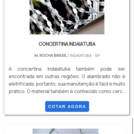
CONCERTINA INDAIATUBA
M. ROCHA BRASIL
/ INDAIATUBA - SP
A concertina Indaiatuba também pode ser
encontrada em outras regiões. O alambrado não é
eletrificada, portanto, sua manutenção é fácil e muito
prático. O material também é conhecido como cerca
cortante ou ouriço, é um produto extremamente
usado para evitar furtos ou entradas indesejadas em
COTAR AGORA
residências, condomínios e empresas de todos os
portes.O investimento para adquirir uma concertina
alambrado é pouco e a vida útil é longa, ou seja, ...