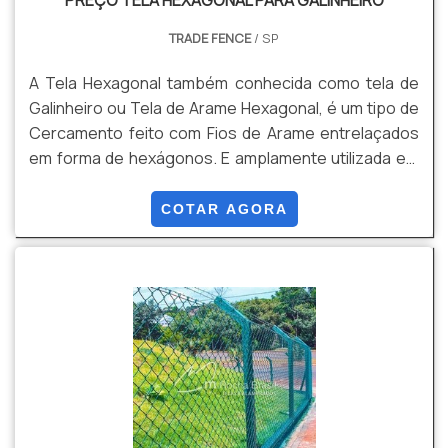
TRADE FENCE
/ SP
A Tela Hexagonal também conhecida como tela de
Galinheiro ou Tela de Arame Hexagonal, é um tipo de
Cercamento feito com Fios de Arame entrelaçados
em forma de hexágonos. E amplamente utilizada em
aplicações Agrícolas Avícolas e diversas outras
áreas, devido a sua flexibilidade. Solução versátil e
COTAR AGORA
econômica para uma ampla variedade de aplicações
tornando- a uma escolha popular. Vantagens
Flexibilidade, Versatilidade, Custo Beneficio, Leveza,
Visibilidade entre outros.