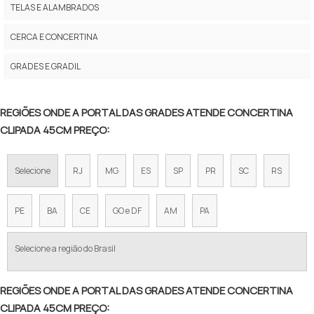
PREÇO CERCA CONCERTINA
TELAS E ALAMBRADOS
CONCERTINA DUPLA PREÇO
CERCA E CONCERTINA
PREÇO DE CONCERTINA PARA MURO
GRADES E GRADIL
CERCA CONCERTINA PREÇO
REGIÕES ONDE A PORTAL DAS GRADES ATENDE CONCERTINA
CONCERTINA COMPRAR
CLIPADA 45CM PREÇO:
CONCERTINA EM CAMPINAS
Selecione
RJ
MG
ES
SP
PR
SC
RS
CONCERTINA EM SOROCABA
CERCA CONCERTINA PREÇO POR METRO
PE
BA
CE
GO e DF
AM
PA
CONCERTINA PREÇO 45 CM
Selecione a região do Brasil
PREÇO CONCERTINA INSTALADA
REGIÕES ONDE A PORTAL DAS GRADES ATENDE CONCERTINA
CONCERTINA DUPLA CLIPADA 45CM PREÇO
CLIPADA 45CM PREÇO: