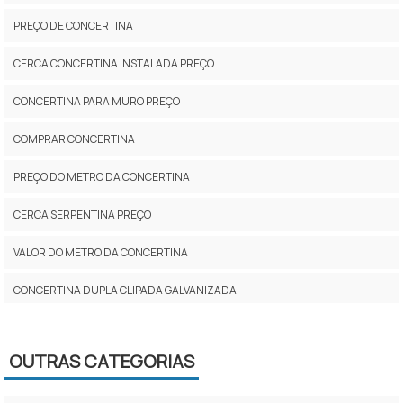
PREÇO DE CONCERTINA
CERCA CONCERTINA INSTALADA PREÇO
CONCERTINA PARA MURO PREÇO
COMPRAR CONCERTINA
PREÇO DO METRO DA CONCERTINA
CERCA SERPENTINA PREÇO
VALOR DO METRO DA CONCERTINA
CONCERTINA DUPLA CLIPADA GALVANIZADA
CONCERTINA PREÇO POR METRO
OUTRAS CATEGORIAS
INSTALAÇÃO DE CONCERTINA PREÇO