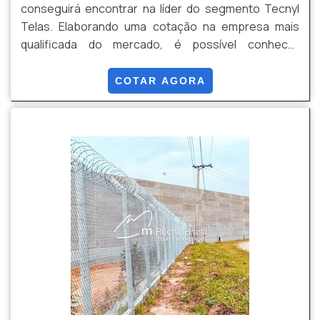
conseguirá encontrar na líder do segmento Tecnyl
Telas. Elaborando uma cotação na empresa mais
qualificada do mercado, é possível conhecer
detalhes sobre a organização mais competente do
ramo. Quando o desejo é por concertina clipada,
COTAR AGORA
com os colaboradores da Tecnyl Telas receberá
proteção com comprometimento com os resultados
dos clientes, fatores que aliados ao preço justo
ajudam a gara...