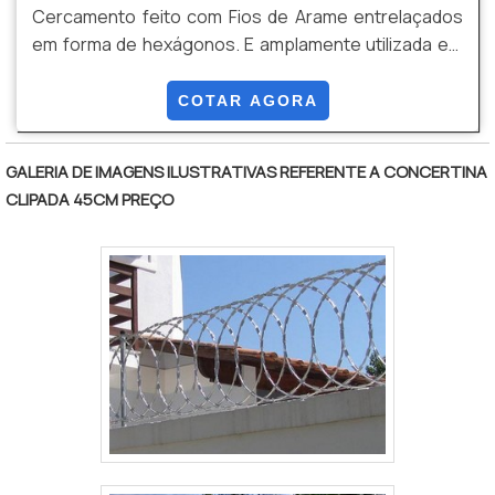
Cercamento feito com Fios de Arame entrelaçados
em forma de hexágonos. E amplamente utilizada em
aplicações Agrícolas Avícolas e diversas outras
áreas, devido a sua flexibilidade. Solução versátil e
COTAR AGORA
econômica para uma ampla variedade de aplicações
tornando- a uma escolha popular. Vantagens
GALERIA DE IMAGENS ILUSTRATIVAS REFERENTE A CONCERTINA
Flexibilidade, Versatilidade, Custo Beneficio, Leveza,
CLIPADA 45CM PREÇO
Visibilidade entre outros.