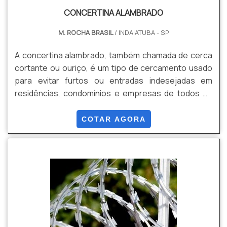
CONCERTINA ALAMBRADO
M. ROCHA BRASIL
/ INDAIATUBA - SP
A concertina alambrado, também chamada de cerca
cortante ou ouriço, é um tipo de cercamento usado
para evitar furtos ou entradas indesejadas em
residências, condomínios e empresas de todos os
portes em Salto e Sorocaba.Esse tipo de item é
pontiagudo e cortante e, por esse motivo, agrega
COTAR AGORA
segurança aos locais onde é instalado. A concertina
não é eletrificada, portanto, sua manutenção é fácil e
muito prática.As principais vantagens de adqu...