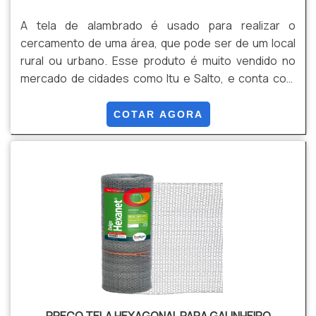
A tela de alambrado é usado para realizar o
cercamento de uma área, que pode ser de um local
rural ou urbano. Esse produto é muito vendido no
mercado de cidades como Itu e Salto, e conta com
diversos modelos, um diferente do
outro.Características O principal fator que difere
COTAR AGORA
esses modelos é o tipo de arame usado na produção
da tela para alambrado. Esse material pode ser mais
simples e menos resistente ou pode ser
extremamente durável e apto a diversos locais, tudo
depende de qual será a matéria-.
PREÇO TELA HEXAGONAL PARA GALINHEIRO