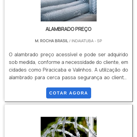
ALAMBRADO PREÇO
M. ROCHA BRASIL
/ INDAIATUBA - SP
O alambrado preço acessível e pode ser adquirido
sob medida, conforme a necessidade do cliente, em
cidades como Piracicaba e Valinhos. A utilização do
alambrado para cerca passa segurança ao cliente,
além de ser um método muito econômico e flexível, já
que sua instalação é de fácil realização por conta da
COTAR AGORA
leveza do equipamento.Devido ao material
resistente, a durabilidade é ainda maior, com a
possibilidade de revestir o produto com uma camada
de PVC, o que ainda pode assegurar maior vida útil
pa.