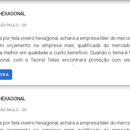
 HEXAGONAL
SÃO PAULO - SP
por tela viveiro hexagonal, achará a empresa líder do merc
 um orçamento na empresa mais qualificada do mercad
a melhor em qualidade e custo benefício. Quando o tema é 
gonal, com a Tecnyl Telas encontrará proteção com visi
 vistorias. OUTRAS INFORMAÇÕES SOBRE TELA VIVE
á muitas maneiras eficientes de demonstrar competênci
ORA
 sua área de ...
 HEXAGONAL
SÃO PAULO - SP
por tela viveiro hexagonal, achará a empresa líder do merc