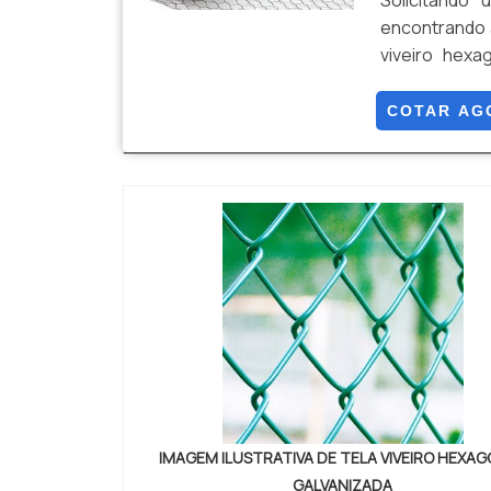
Solicitando
encontrando 
viveiro hexa
técnicas e
HEXAGONALHá
COTAR AG
excelência em
IMAGEM ILUSTRATIVA DE TELA VIVEIRO HEXA
GALVANIZADA