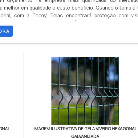
 um orçamento na empresa mais qualificada do mercad
a melhor em qualidade e custo benefício. Quando o tema é 
gonal, com a Tecnyl Telas encontrará proteção com visi
 vistorias.OUTRAS INFORMAÇÕES SOBRE TELA VIVE
 muitas maneiras eficientes de demonstrar competênci
ORA
 sua área de at...
GONAL
IMAGEM ILUSTRATIVA DE TELA VIVEIRO HEXAGONAL
GALVANIZADA