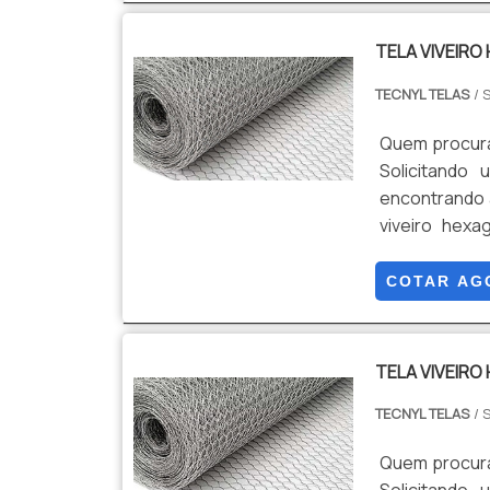
TELA VIVEIRO
TECNYL TELAS
/ 
Quem procura 
Solicitando
encontrando 
viveiro hexa
técnicas e
HEXAGONAL H
COTAR AG
excelência em
TELA VIVEIRO
TECNYL TELAS
/ 
Quem procura 