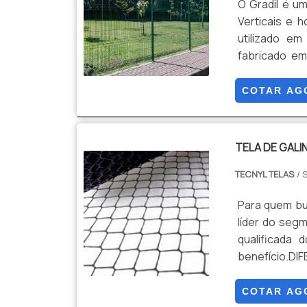
O Gradil é u
Verticais e h
utilizado e
fabricado em
Epóxi , ou c
Durabilidade,
COTAR AG
instalação en
TELA DE GALI
TECNYL TELAS
/ 
Para quem bus
líder do seg
qualificada
benefício.D
busca por te
os serviços, 
COTAR AG