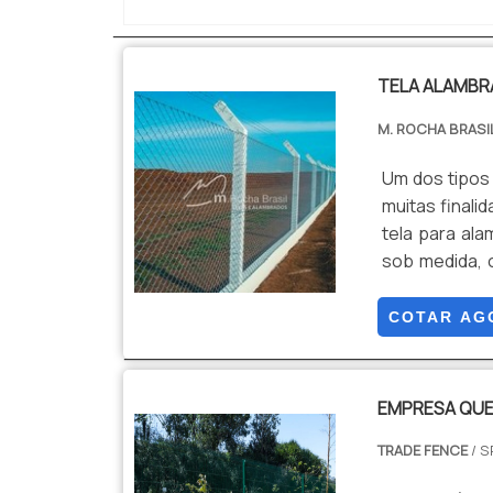
TELA ALAMB
M. ROCHA BRASI
Um dos tipos 
muitas finali
tela para ala
sob medida, 
item, e podem
produto é mu
COTAR AG
que é possíve
EMPRESA QUE
TRADE FENCE
/ S