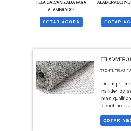
TELA GALVANIZADA PARA
ALAMBRADO IND
ALAMBRADO
COTAR AGORA
COTAR A
TELA VIVEIRO
TECNYL TELAS
/ 
Quem procura
na líder do 
mais qualifi
benefício. Qu
Telas encontr
TELA VIVEIR
COTAR AG
demo...