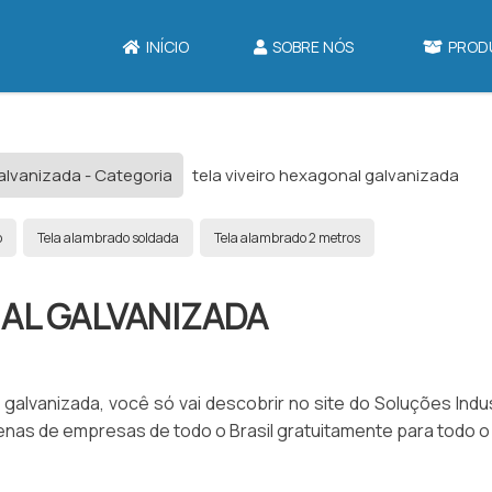
INÍCIO
SOBRE NÓS
PROD
galvanizada - Categoria
tela viveiro hexagonal galvanizada
o
Tela alambrado soldada
Tela alambrado 2 metros
NAL GALVANIZADA
galvanizada, você só vai descobrir no site do Soluções Indus
as de empresas de todo o Brasil gratuitamente para todo o 