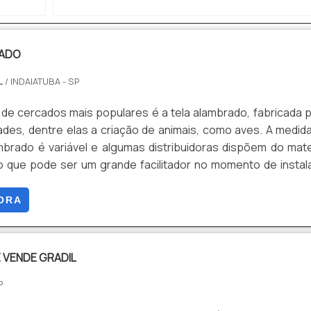
RADO
L
/ INDAIATUBA - SP
de cercados mais populares é a tela alambrado, fabricada 
dades, dentre elas a criação de animais, como aves. A medid
mbrado é variável e algumas distribuidoras dispõem do mate
o que pode ser um grande facilitador no momento de instal
 ser encontradas em Bragança Paulista e Limeira.Além diss
ito popular pela vantagem em proporcionar mais segurança
ORA
l cercar um ambiente e evitar invasõe.
 VENDE GRADIL
P