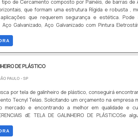
m tipo de Cercamento composto por Painéis, de barras de
orizontais, que formam uma estrutura Rígida e robusta , m
m aplicações que requerem segurança e estética. Pode 
 Aço Galvanizado, Aço Galvanizado com Pintura Eletrostá
om Revestimentos em PVC. Dentre suas Vantagens : Segura
 Estética, Visibilidade, Versatilidade, Facilidade e Rapide
ORA
tre outros.
NHEIRO DE PLÁSTICO
SÃO PAULO - SP
ca por tela de galinheiro de plástico, conseguirá encontra
mento Tecnyl Telas. Solicitando um orçamento na empresa 
 do mercado e encontrando a melhor em qualidade e cu
IFERENCIAIS dE TELA DE GALINHEIRO DE PLÁSTICOSe alg
la de galinheiro de plástico em uma empresa comprometida
acha o site da Tecnyl Telas. Disponibilizando para os clie
ORA