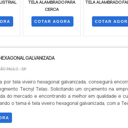
USTRIAL
TELA ALAMBRADO PARA
TELA ALAMBRADO FA
CERCA
GORA
COTAR AGORA
COTAR AGOR
 HEXAGONAL GALVANIZADA
SÃO PAULO - SP
 por tela viveiro hexagonal galvanizada, conseguirá encon
segmento Tecnyl Telas. Solicitando um orçamento na emp
cada do mercado e encontrando a melhor em qualidade e c
ando o tema é tela viveiro hexagonal galvanizada, com a Te
ará proteção com visitas técnicas e vistorias. DETALHES S
O HEXAGONAL GALVANIZADA Há muitas maneiras eficientes
ORA