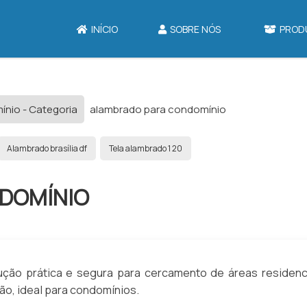
INÍCIO
SOBRE NÓS
PROD
nio - Categoria
alambrado para condomínio
Alambrado brasília df
Tela alambrado 1 20
DOMÍNIO
ção prática e segura para cercamento de áreas residenci
ão, ideal para condomínios.