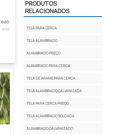
PRODUTOS
RELACIONADOS
reas
TELA PARA CERCA
 ele
TELA ALAMBRADO
er a
ALAMBRADO PREÇO
a em
ALAMBRADO PARA CERCA
TELA DE ARAME PARA CERCA
endo
TELA ALAMBRADO GALVANIZADA
TELA PARA CERCA PREÇO
TELA ALAMBRADO SOLDADA
fios
de e
ALAMBRADO GALVANIZADO