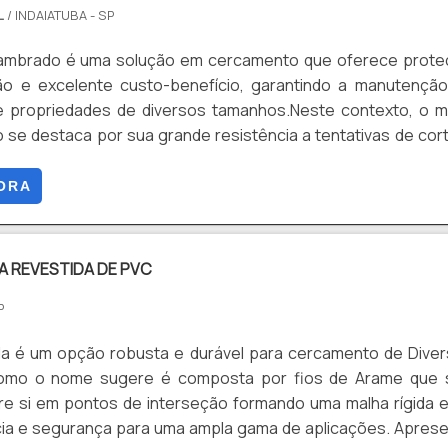
L
/ INDAIATUBA - SP
lambrado é uma solução em cercamento que oferece prote
ão e excelente custo-benefício, garantindo a manutençã
 propriedades de diversos tamanhos.Neste contexto, o m
se destaca por sua grande resistência a tentativas de cor
à tração, sendo ainda um sistema de segurança perimetral
stalado em grandes alturas, evitando assim a invasão 
ORA
o da estrutura.Vantagens do muro O muro em alambr
A REVESTIDA DE PVC
P
da é um opção robusta e durável para cercamento de Dive
como o nome sugere é composta por fios de Arame que 
re si em pontos de interseção formando uma malha rígida 
ncia e segurança para uma ampla gama de aplicações. Apres