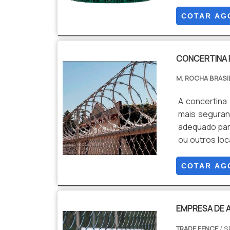
diversas mal
Tripla camad
COTAR AG
Vantagens e
Versatilidade,
CONCERTINA 
M. ROCHA BRASI
A concertina
mais seguran
adequado para
ou outros loc
então sua 
alambrados e
COTAR AG
processo de i
EMPRESA DE 
TRADE FENCE
/ S