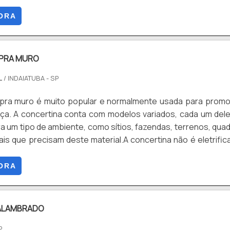
has, retangulares e quadradas, podendo ser Galvanizadas
a de Zinco, e Galvanizadas + Revestimento em PVC. Dentre 
ORA
stão: Resistência, Segurança, Estabilidade, Durabilida
 Facilidade de instalação, Entre outros.
PRA MURO
L
/ INDAIATUBA - SP
 pra muro é muito popular e normalmente usada para prom
ça. A concertina conta com modelos variados, cada um del
 um tipo de ambiente, como sítios, fazendas, terrenos, qua
ais que precisam deste material.A concertina não é eletrific
manutenção mais fácil. Muitas empresas que atuam 
 cercamento atuam também com as concertinas, o que facili
ORA
nstalação.O investimento para aquisição de uma conc.
ALAMBRADO
P