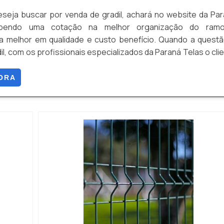
ndustriais e encontre o alambrado ideal para o seu condomí
seja buscar por venda de gradil, achará no website da Pa
ê merece!
ebendo uma cotação na melhor organização do ram
a melhor em qualidade e custo benefício. Quando a quest
Cerca
.
il, com os profissionais especializados da Paraná Telas o cli
proteção com soluções para gradis, concertinas, telas,
o produto necessário para a fixação deste tipo de cercame
ORA
.