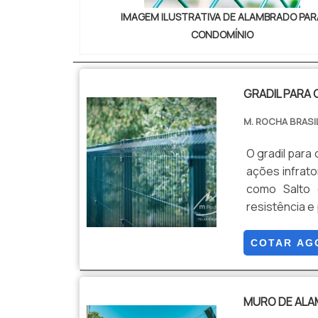
IMAGEM ILUSTRATIVA DE ALAMBRADO PAR
CONDOMÍNIO
GRADIL PARA
M. ROCHA BRASI
O gradil para
ações infrato
como Salto 
resistência e
a escolha de
metálica alta
COTAR AG
local, além d
MURO DE AL