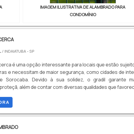
A
IMAGEM ILUSTRATIVA DE ALAMBRADO PARA
CONDOMÍNIO
 CERCA
L
/ INDAIATUBA - SP
 cerca é uma opção interessante para locais que estão sujeit
ras e necessitam de maior segurança, como cidades de inte
e Sorocaba. Devido à sua solidez, o gradil garante ma
 proteçã, além de contar com diversas qualidades que favor
sse equipamento.Sobre o gradilO gradil consiste em uma 
mente reforçada, que tem como principal objetivo a proteçã
ORA
e manter o visual arrojado, com revestimen.
AMBRADO