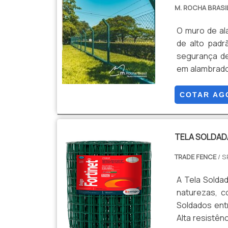
M. ROCHA BRASI
O muro de a
de alto padr
segurança de
em alambrado 
resistência 
pode ser in
COTAR AG
escalament
apresenta u.
TELA SOLDAD
TRADE FENCE
/ S
A Tela Solda
naturezas, 
Soldados ent
Alta resistê