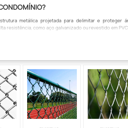
 CONDOMÍNIO?
rutura metálica projetada para delimitar e proteger á
alta resistência, como aço galvanizado ou revestido em PVC,
ondomínios devido à sua versatilidade, que permite atend
ssidades. Além disso, o alambrado é uma opção econômic
s.
o Alambrado para Condomínio combina proteção e estética, s
enciais que prezam pela segurança dos moradores.
 CONDOMÍNIO FUNCIONA?
mínio baseia-se em sua estrutura robusta, composta por 
tes de sustentação. Essa configuração garante estabilida