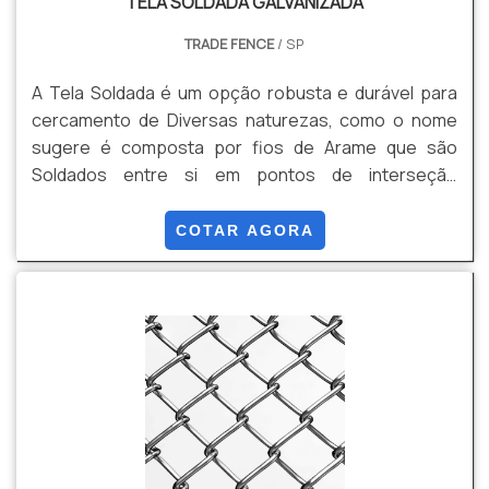
TELA SOLDADA GALVANIZADA
TRADE FENCE
/ SP
A Tela Soldada é um opção robusta e durável para
cercamento de Diversas naturezas, como o nome
sugere é composta por fios de Arame que são
Soldados entre si em pontos de interseção
formando uma malha rígida e de Alta resistência e
segurança para uma ampla gama de aplicações.
COTAR AGORA
Apresenta diversas malhas, retangulares e
quadradas, podendo ser Galvanizadas com Tripla
camada de Zinco, e Galvanizadas + Revestimento em
PVC. Dentre suas Vantagens estão: Resistência,
Segurança, Estabilidade, Durabilidade, Versatilidade,
Facilidade de instalação, Entre outros.