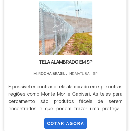
TELA ALAMBRADO EM SP
M. ROCHA BRASIL
/ INDAIATUBA - SP
É possível encontrar a tela alambrado em sp e outras
regiões como Monte Mor e Capivari. As telas para
cercamento são produtos fáceis de serem
encontrados e que podem trazer uma proteção
maior para a sua casa, escritório, indústria ou
empresa de pequeno, médio e grande porte.O
COTAR AGORA
mercado especializado nesse segmento cresceu