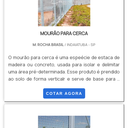
MOURÃO PARA CERCA
M. ROCHA BRASIL
/ INDAIATUBA - SP
O mourão para cerca é uma espeécie de estaca de
madeira ou concreto, usada para isolar e delimitar
uma área pré-determinada. Esse produto é prendido
ao solo de forma verticalr e serve de base para a
amarração de telas e arames.O mourão é mais
recomendado para ambientes rurais, no entanto,
COTAR AGORA
pode ser utilizado em locais urbanos, desde que o
terreno a ser isolado esteja preparado para receber
esse produto.Saiba mais informações sobre o
mourão Alguns compradores preferem esconder o