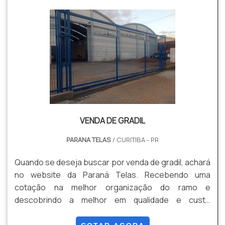
VENDA DE GRADIL
PARANA TELAS
/ CURITIBA - PR
Quando se deseja buscar por venda de gradil, achará
no website da Paraná Telas. Recebendo uma
cotação na melhor organização do ramo e
descobrindo a melhor em qualidade e custo
benefício. Quando a questão é venda de gradil, com
os profissionais especializados da Paraná Telas o