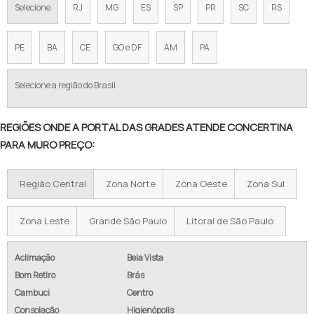
Selecione
RJ
MG
ES
SP
PR
SC
RS
CONCERTINA EM SOROCABA
CERCA CONCERTINA PREÇO POR METRO
PE
BA
CE
GO e DF
AM
PA
CONCERTINA PREÇO 45 CM
Selecione a região do Brasil
PREÇO CONCERTINA INSTALADA
REGIÕES ONDE A PORTAL DAS GRADES ATENDE CONCERTINA
CONCERTINA DUPLA CLIPADA 45CM PREÇO
PARA MURO PREÇO:
VALOR DA CERCA CONCERTINA
Região Central
Zona Norte
Zona Oeste
Zona Sul
CERCA ESPIRAL PREÇO
CONCERTINA PIRACICABA
Zona Leste
Grande São Paulo
Litoral de São Paulo
CONCERTINA DUPLA CLIPADA PREÇO
Aclimação
Bela Vista
Bom Retiro
Brás
COMPRAR CONCERTINA PARA MURO
Cambuci
Centro
CERCA CONCERTINA GALVANIZADA
Consolação
Higienópolis