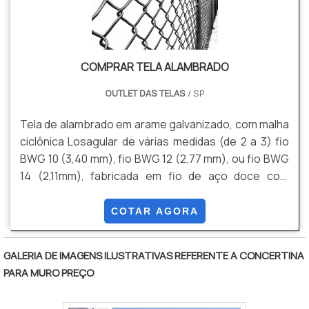
COMPRAR TELA ALAMBRADO
OUTLET DAS TELAS
/ SP
Tela de alambrado em arame galvanizado, com malha
ciclônica Losagular de várias medidas (de 2 a 3) fio
BWG 10 (3,40 mm), fio BWG 12 (2,77 mm), ou fio BWG
14 (2,11mm), fabricada em fio de aço doce com
tensão média de ruptura de 40 a 60 kg / mm² de
acordo com a NBR 5589, galvanizado por imersão em
COTAR AGORA
banho de zinco antes de tecer a malha, com uma
quantidade mínima de zinco da ordem de 70 g / m²
GALERIA DE IMAGENS ILUSTRATIVAS REFERENTE A CONCERTINA
NBR 6331, com acabamento lateral de pontas
PARA MURO PREÇO
dobradas.