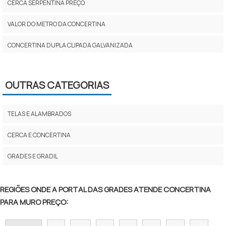
CERCA SERPENTINA PREÇO
VALOR DO METRO DA CONCERTINA
CONCERTINA DUPLA CLIPADA GALVANIZADA
CONCERTINA PREÇO POR METRO
OUTRAS CATEGORIAS
INSTALAÇÃO DE CONCERTINA PREÇO
PREÇO CERCA CONCERTINA
TELAS E ALAMBRADOS
CONCERTINA DUPLA PREÇO
CERCA E CONCERTINA
PREÇO DE CONCERTINA PARA MURO
GRADES E GRADIL
CERCA CONCERTINA PREÇO
REGIÕES ONDE A PORTAL DAS GRADES ATENDE CONCERTINA
CONCERTINA COMPRAR
PARA MURO PREÇO:
CONCERTINA EM CAMPINAS