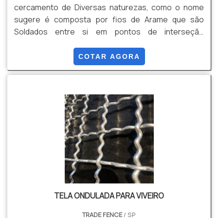
cercamento de Diversas naturezas, como o nome
sugere é composta por fios de Arame que são
Soldados entre si em pontos de interseção
formando uma malha rígida e de Alta resistência e
segurança para uma ampla gama de aplicações.
COTAR AGORA
Apresenta diversas malhas, retangulares e
quadradas, podendo ser Galvanizadas com Tripla
camada de Zinco, e Galvanizadas + Revestimento em
PVC. Dentre suas Vantagens estão: Resistência,
Segurança, Estabilidade, Durabilidade, Versatilidade,
Facilidade de instalação, Entre outros.
TELA ONDULADA PARA VIVEIRO
TRADE FENCE
/ SP