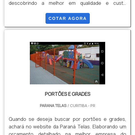
descobrindo a melhor em qualidade e custo
benefício. Quando a questão é venda de gradil, com
os profissionais especializados da Paraná Telas o
COTAR AGORA
cliente conseguirá proteção com soluções para
gradis, concertinas, telas, ou qualquer outro produto
necessário para a fixação deste tipo de cercamento.
MAIS INFORM...
PORTÕES E GRADES
PARANA TELAS
/ CURITIBA - PR
Quando se deseja buscar por portões e grades,
achará no website da Paraná Telas. Elaborando um
orçamento detalhado na melhor empresa do