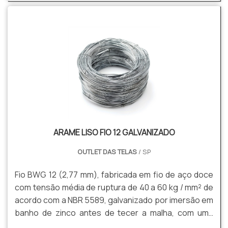
bastante e muitas marcas, fabricantes e
distribuidoras já oferecem telas para cercamento
aos seus compradores. Viver em um local seguro
com a família e aproveitar a área externa .
ARAME LISO FIO 12 GALVANIZADO
OUTLET DAS TELAS
/ SP
Fio BWG 12 (2,77 mm), fabricada em fio de aço doce
com tensão média de ruptura de 40 a 60 kg / mm² de
acordo com a NBR 5589, galvanizado por imersão em
banho de zinco antes de tecer a malha, com uma
quantidade mínima de zinco da ordem de 70 g / m²