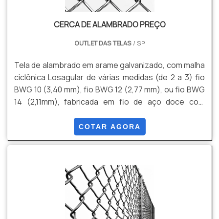
CERCA DE ALAMBRADO PREÇO
OUTLET DAS TELAS
/ SP
Tela de alambrado em arame galvanizado, com malha
ciclônica Losagular de várias medidas (de 2 a 3) fio
BWG 10 (3,40 mm), fio BWG 12 (2,77 mm), ou fio BWG
14 (2,11mm), fabricada em fio de aço doce com
tensão média de ruptura de 40 a 60 kg / mm² de
acordo com a NBR 5589, galvanizado por imersão em
COTAR AGORA
banho de zinco antes de tecer a malha, com uma
quantidade mínima de zinco da ordem de 70 g / m²
NBR 6331, com acabamento lateral de pontas
dobradas.