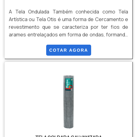
A Tela Ondulada Também conhecida como Tela
Artística ou Tela Otis é uma forma de Cercamento e
revestimento que se caracteriza por ter fios de
arames entrelaçados em forma de ondas, formando
uma malha alta resistência. Pode ser produzida em
rolos ou em Painéis, conforme sua necessidade,
COTAR AGORA
evitando perda de produto, e qualidade no
acabamento final do material. Isso tudo é possível
pois produzimos este produto por encomenda sob
medida. Vantagens: Estética, Resistência,
Durabilidade, e Versatilidade, Entre outras.