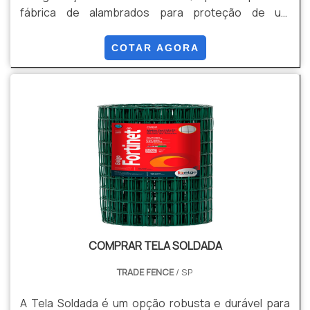
fábrica de alambrados para proteção de um
ambiente aberto tem crescido bastante,
principalmente em cidades de interior como Vinhedo
COTAR AGORA
e Atibaia.Opções de alambradosUma fábrica de
cercas alambrados oferece uma gama de produtos
que são caracterizados por funções específicas,
com aplicações favoráveis em locais determinados.
Essas fabricas oferecem.
COMPRAR TELA SOLDADA
TRADE FENCE
/ SP
A Tela Soldada é um opção robusta e durável para