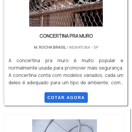
CONCERTINA PRA MURO
M. ROCHA BRASIL
/ INDAIATUBA - SP
A concertina pra muro é muito popular e
normalmente usada para promover mais segurança.
A concertina conta com modelos variados, cada um
deles é adequado para um tipo de ambiente, como
sítios, fazendas, terrenos, quadras ou outros locais
que precisam deste material.A concertina não é
COTAR AGORA
eletrificada, então sua manutenção mais fácil. Muitas
empresas que atuam com alambrados e cercamento
atuam também com as concertinas, o que facilita o
proc...