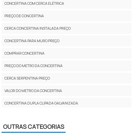
CONCERTINA COM CERCA ELÉTRICA
PREÇO DE CONCERTINA
CERCA CONCERTINA INSTALADA PREÇO
CONCERTINA PARA MURO PREÇO
COMPRAR CONCERTINA
PREÇO DO METRO DA CONCERTINA
CERCA SERPENTINA PREÇO
VALOR DO METRO DA CONCERTINA
CONCERTINA DUPLA CLIPADA GALVANIZADA
CONCERTINA PREÇO POR METRO
OUTRAS CATEGORIAS
INSTALAÇÃO DE CONCERTINA PREÇO