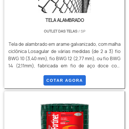
TELA ALAMBRADO
OUTLET DAS TELAS
/ SP
Tela de alambrado em arame galvanizado, com malha
ciclônica Losagular de várias medidas (de 2 a 3) fio
BWG 10 (3,40 mm), fio BWG 12 (2,77 mm), ou fio BWG
14 (2,11mm), fabricada em fio de aço doce com
tensão média de ruptura de 40 a 60 kg / mm² de
acordo com a NBR 5589, galvanizado por imersão em
COTAR AGORA
banho de zinco antes de tecer a malha, com uma
quantidade mínima de zinco da ordem de 70 g / m²
NBR 6331, com acabamento lateral de pontas
dobradas.