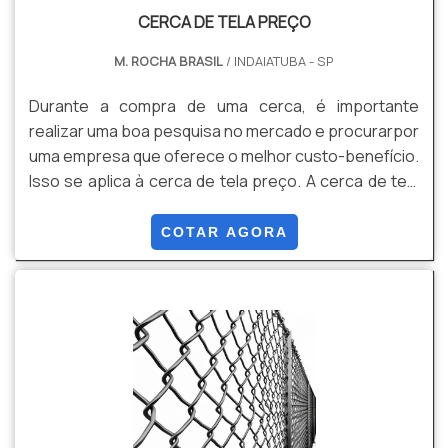
CERCA DE TELA PREÇO
M. ROCHA BRASIL
/ INDAIATUBA - SP
Durante a compra de uma cerca, é importante
realizar uma boa pesquisa no mercado e procurarpor
uma empresa que oferece o melhor custo-benefício.
Isso se aplica à cerca de tela preço. A cerca de tela
feita de arame possui inúmeros benefícios,
principalmente se instalada da maneira correta e por
COTAR AGORA
técnicos especializados neste tipo de serviço. A
principal vantagem do item que merece destaque, é
seu nível de segurança, por exemplo.Outro fator
positivo é a sua adaptação a diferentes ambientes. A
cerca.