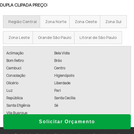
DUPLA CLIPADA PREÇO:
VALOR DA CERCA CONCERTINA
Região Central
Zona Norte
Zona Oeste
Zona Sul
CERCA ESPIRAL PREÇO
CONCERTINA PIRACICABA
Zona Leste
Grande São Paulo
Litoral de São Paulo
CONCERTINA DUPLA CLIPADA PREÇO
Aclimação
Bela Vista
Bom Retiro
Brás
COMPRAR CONCERTINA PARA MURO
Cambuci
Centro
CERCA CONCERTINA GALVANIZADA
Consolação
Higienópolis
Glicério
Liberdade
CERCA ELÉTRICA INDUSTRIAL COM CONCERTINA
Luz
Pari
República
Santa Cecília
CONCERTINA A VENDA
Santa Efigênia
Sé
CONCERTINA INDAIATUBA
Vila Buarque
Solicitar Orçamento
CONCERTINA ESPIRAL AÇO GALVANIZADO