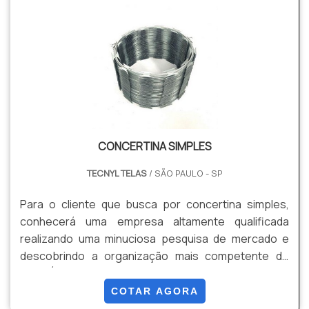
camada de Zinco, e Galvanizadas + Revestimento em
PVC. Dentre suas Vantagens estão: Resistência,
Segurança, Estabilidade, Durabilidade, Versatilidade,
Facilidade de instalação, Entre outros.
CONCERTINA SIMPLES
TECNYL TELAS
/ SÃO PAULO - SP
Para o cliente que busca por concertina simples,
conhecerá uma empresa altamente qualificada
realizando uma minuciosa pesquisa de mercado e
descobrindo a organização mais competente do
ramo.É importante lembrar que o produto deve ser
adquirido com empresas especializadas. Esse tipo
COTAR AGORA
de cuidado ajuda a garantir a qualidade e durabilidade