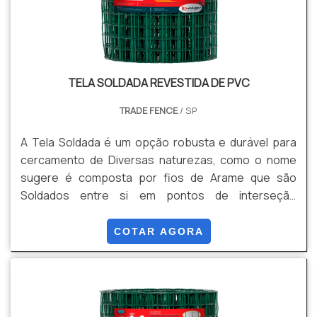
TELA SOLDADA REVESTIDA DE PVC
TRADE FENCE
/ SP
A Tela Soldada é um opção robusta e durável para
cercamento de Diversas naturezas, como o nome
sugere é composta por fios de Arame que são
Soldados entre si em pontos de interseção
formando uma malha rígida e de Alta resistência e
segurança para uma ampla gama de aplicações.
COTAR AGORA
Apresenta diversas malhas, retangulares e
quadradas, podendo ser Galvanizadas com Tripla
camada de Zinco, e Galvanizadas + Revestimento em
PVC. Dentre suas Vantagens estão: Resistência,