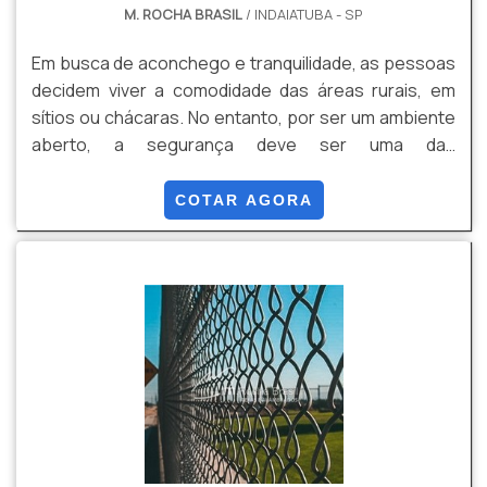
M. ROCHA BRASIL
/ INDAIATUBA - SP
Em busca de aconchego e tranquilidade, as pessoas
decidem viver a comodidade das áreas rurais, em
sítios ou chácaras. No entanto, por ser um ambiente
aberto, a segurança deve ser uma das
preocupações mais observadas pelos clientes, e
por isso procuram por opções de cercamentos.O
COTAR AGORA
alambrado para sítio em Atibaia e Itatiba, nada mais é
do que uma tela fixada por mourões que tem o papel
de envolver o local destinado pelo cliente, para
oferecer maior tranquilidade e proteção contra:
Invasões; Assalto.