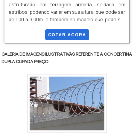
estruturado em ferragem armada, soldada em
colaboradores proativos e trabalhadores de alta
estribos, podendo variar em sua altura, que pode ser
qualidade, garante a melhor experiência para os
de 1,00 a 3,00m, e também no modelo que pode ser
clientes com qualidade. Saiba mais informações
reto ou com a ponta com curva de 0,40m (com 45
solicitando um orçamento!.
graus)
COTAR AGORA
GALERIA DE IMAGENS ILUSTRATIVAS REFERENTE A CONCERTINA
DUPLA CLIPADA PREÇO