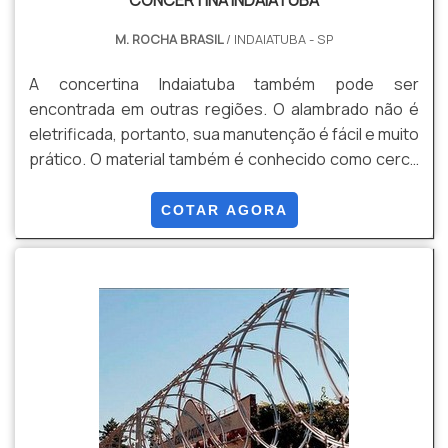
CONCERTINA INDAIATUBA
M. ROCHA BRASIL
/ INDAIATUBA - SP
A concertina Indaiatuba também pode ser
encontrada em outras regiões. O alambrado não é
eletrificada, portanto, sua manutenção é fácil e muito
prático. O material também é conhecido como cerca
cortante ou ouriço, é um produto extremamente
usado para evitar furtos ou entradas indesejadas em
COTAR AGORA
residências, condomínios e empresas de todos os
portes.O investimento para adquirir uma concertina
alambrado é pouco e a vida útil é longa, ou seja, ...