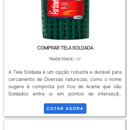
Segurança, Estabilidade, Durabilidade, Versatilidade,
Facilidade de instalação, Entre outros.
COMPRAR TELA SOLDADA
TRADE FENCE
/ SP
A Tela Soldada é um opção robusta e durável para
cercamento de Diversas naturezas, como o nome
sugere é composta por fios de Arame que são
Soldados entre si em pontos de interseção
formando uma malha rígida e de Alta resistência e
segurança para uma ampla gama de aplicações.
COTAR AGORA
Apresenta diversas malhas, retangulares e
quadradas, podendo ser Galvanizadas com Tripla