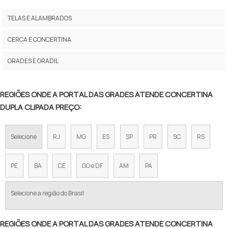
PREÇO CERCA CONCERTINA
TELAS E ALAMBRADOS
CONCERTINA DUPLA PREÇO
CERCA E CONCERTINA
PREÇO DE CONCERTINA PARA MURO
GRADES E GRADIL
CERCA CONCERTINA PREÇO
REGIÕES ONDE A PORTAL DAS GRADES ATENDE CONCERTINA
CONCERTINA COMPRAR
DUPLA CLIPADA PREÇO:
CONCERTINA EM CAMPINAS
Selecione
RJ
MG
ES
SP
PR
SC
RS
CONCERTINA EM SOROCABA
CERCA CONCERTINA PREÇO POR METRO
PE
BA
CE
GO e DF
AM
PA
CONCERTINA PREÇO 45 CM
Selecione a região do Brasil
PREÇO CONCERTINA INSTALADA
REGIÕES ONDE A PORTAL DAS GRADES ATENDE CONCERTINA
CONCERTINA DUPLA CLIPADA 45CM PREÇO