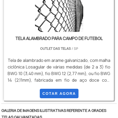
TELA ALAMBRADO PARA CAMPO DE FUTEBOL
OUTLET DAS TELAS
/ SP
Tela de alambrado em arame galvanizado, com malha
ciclônica Losagular de várias medidas (de 2 a 3) fio
BWG 10 (3,40 mm), fio BWG 12 (2,77 mm), ou fio BWG
14 (2,11mm), fabricada em fio de aço doce com
tensão média de ruptura de 40 a 60 kg / mm² de
acordo com a NBR 5589, galvanizado por imersão em
COTAR AGORA
banho de zinco antes de tecer a malha, com uma
quantidade mínima de zinco da ordem de 70 g / m²
GALERIA DE IMAGENS ILUSTRATIVAS REFERENTE A GRADES
NBR 6331, com acabamento lateral de pontas
TELAS GALVANIZADAS