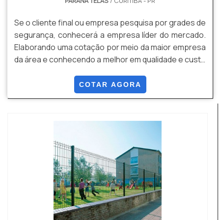
PARANA TELAS
/ CURITIBA - PR
Se o cliente final ou empresa pesquisa por grades de
segurança, conhecerá a empresa líder do mercado.
Elaborando uma cotação por meio da maior empresa
da área e conhecendo a melhor em qualidade e custo
benefício. Quando o quesito é grades de segurança,
com a melhor mão de obra da Paraná Telas o cliente
COTAR AGORA
obterá ótima qualidade com soluções para gradis,
concertinas, telas, ou qualquer outro produto
necessário para a fixação deste tipo de c...