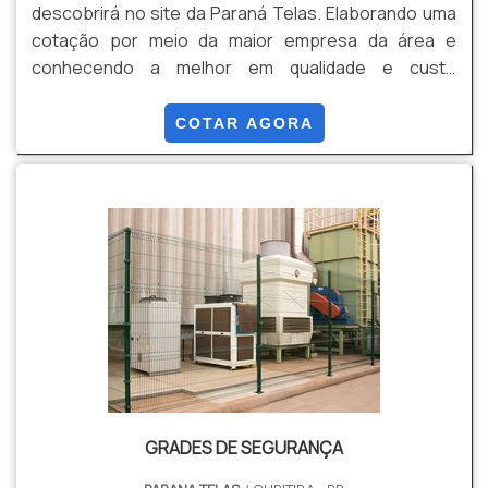
descobrirá no site da Paraná Telas. Elaborando uma
cotação por meio da maior empresa da área e
conhecendo a melhor em qualidade e custo
benefício. Quando o tema é grades industriais, com
os profissionais da Paraná Telas atingirá proteção
COTAR AGORA
com comprometimento com o resultado dos
clientes. UM POUCO MAIS SOBRE GRADES
INDUSTRIAIS A Paraná Telas foca seus esforços em
oferecer uma estrutura c...
GRADES DE SEGURANÇA