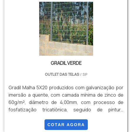
Versatilidade, Facilidade e Rapidez de instalação
entre outros.
GRADIL VERDE
OUTLET DAS TELAS
/ SP
Gradil Malha 5X20 produzidos com galvanização por
imersão a quente, com camada mínima de zinco de
60g/m², diâmetro de 4,00mm, com processo de
fosfatização tricatiônica, seguido de pintura
eletrostática Thermoplastic poliéster com camada
mínima de 120µm(micras), podendo ser as alturas de
COTAR AGORA
1,03, 1,53, 2,03 e 2,43.