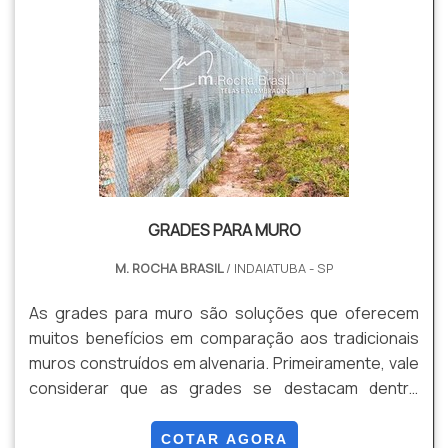
GRADES PARA MURO
M. ROCHA BRASIL
/ INDAIATUBA - SP
As grades para muro são soluções que oferecem
muitos benefícios em comparação aos tradicionais
muros construídos em alvenaria. Primeiramente, vale
considerar que as grades se destacam dentre
opções mais antiquadas por oferecerem um custo-
benefício bastante superior, podendo ser
COTAR AGORA