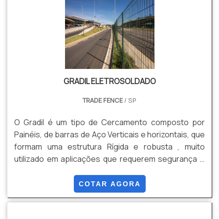
GRADIL ELETROSOLDADO
TRADE FENCE
/ SP
O Gradil é um tipo de Cercamento composto por
Painéis, de barras de Aço Verticais e horizontais, que
formam uma estrutura Rígida e robusta , muito
utilizado em aplicações que requerem segurança e
estética. Pode Ser fabricado em Aço Galvanizado,
Aço Galvanizado com Pintura Eletrostática Epóxi , ou
COTAR AGORA
com Revestimentos em PVC. Dentre suas Vantagens
: Segurança, Durabilidade, Estética, Visibilidade,