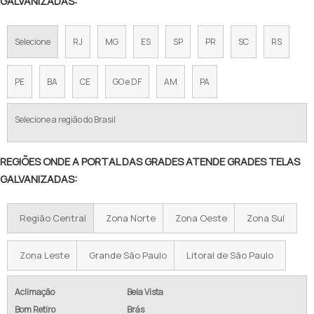
GALVANIZADAS:
GRADE DE ALUMINIO SOB MEDIDA
Selecione
RJ
MG
ES
SP
PR
SC
RS
GRADE PISO GALVANIZADA PREÇO
PREÇO GRADIL DE FERRO
PE
BA
CE
GO e DF
AM
PA
GRADIL PARA CERCAMENTO PREÇO
Selecione a região do Brasil
GRADEAMENTOS PARA MUROS EM ALUMÍNIO
REGIÕES ONDE A PORTAL DAS GRADES ATENDE GRADES TELAS
GRADIL DE ALUMÍNIO PREÇO
GALVANIZADAS:
GRADIL DE ALUMÍNIO BRANCO
Região Central
Zona Norte
Zona Oeste
Zona Sul
GRADIL DE ALUMÍNIO E VIDRO
GRADIL DE ALUMÍNIO EM PE
Zona Leste
Grande São Paulo
Litoral de São Paulo
GRADIL DE ALUMÍNIO ANODIZADO
Aclimação
Bela Vista
Bom Retiro
Brás
GRADIL ALUMINIO BRANCO SP