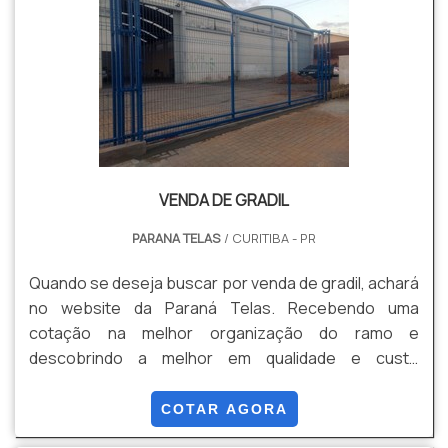
VENDA DE GRADIL
PARANA TELAS
/ CURITIBA - PR
Quando se deseja buscar por venda de gradil, achará
no website da Paraná Telas. Recebendo uma
cotação na melhor organização do ramo e
descobrindo a melhor em qualidade e custo
benefício. Quando a questão é venda de gradil, com
os profissionais especializados da Paraná Telas o
COTAR AGORA
cliente conseguirá proteção com soluções para