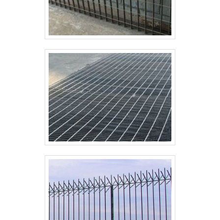
garantir o que há de melhor para fidelizar os
clientes.GARANTIA DE QUALIDADE
COMPROVADASomente na Paraná Telas existe o que
há de melhor em cercamentos em gradil na área de
construção civil. Prezando pelo que há de mais
moderno, traz inovações e variedades em alambrado
industrial e gradil galvanizado com ótima qualidade e
precisão.Para tal sucesso, a empresa investiu em
profissionais competentes e em equipamentos
inovadores. A Paraná Telas é uma empresa que tem
sido apontada de forma positiva no mercado pela
idoneidade em tudo que faz, comprovando sua
essência de trazer o melhor para os parceiros..