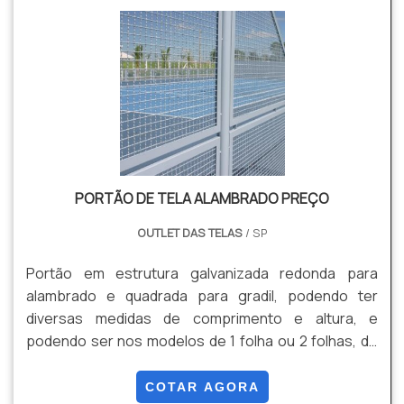
específicos, conforme a necessidade do cliente.
investidos valores consideráveis em instalações de
qualidade, aumentando a eficiência da marca. A
Paraná Telas é uma empresa que tem se destacado
da concorrência por toda seriedade e qualidade, o
que garante o sucesso aos parceiros de ponta a
ponta.
PORTÃO DE TELA ALAMBRADO PREÇO
OUTLET DAS TELAS
/ SP
Portão em estrutura galvanizada redonda para
alambrado e quadrada para gradil, podendo ter
diversas medidas de comprimento e altura, e
podendo ser nos modelos de 1 folha ou 2 folhas, de
abrir ou de correr, de Gradil ou de Alambrado.
COTAR AGORA