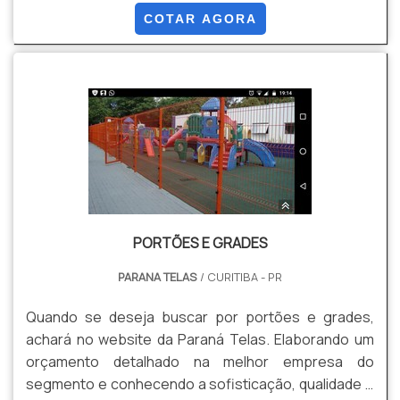
os profissionais especializados da Paraná Telas o
COTAR AGORA
cliente conseguirá proteção com soluções para
gradis, concertinas, telas, ou qualquer outro produto
necessário para a fixação deste tipo de cercamento.
MAIS INFORM...
PORTÕES E GRADES
PARANA TELAS
/ CURITIBA - PR
Quando se deseja buscar por portões e grades,
achará no website da Paraná Telas. Elaborando um
orçamento detalhado na melhor empresa do
segmento e conhecendo a sofisticação, qualidade e