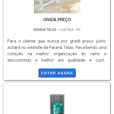
GRADIL PREÇO
PARANA TELAS
/ CURITIBA - PR
Para o cliente que busca por gradil preço justo,
achará no website da Paraná Telas. Recebendo uma
cotação na melhor organização do ramo e
descobrindo a melhor em qualidade e custo
benefício. Quando a questão é gradil preço
acessível, com os colaboradores da Paraná Telas o
COTAR AGORA
cliente obterá excelente custo-benefício com
assessoria técnica especializada. MAIS
INFORMAÇÕES INTERESSANTES SOBRE GRADIL
PREÇO A Paraná Telas objetiva seus reforços em
oferecer uma estrutura com escritório de alta
qualidade onde são realizadas as atividades e sala de