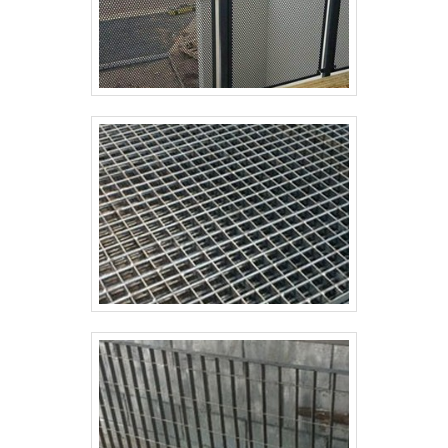
destaque em sua área de atuação. A Paraná Telas se
mostra referência por ter: Soluções para gradis,
concertinas, telas, ou qualquer outro produto
necessário para a fixação deste tipo de
cercamento; Atendimento de forma personalizada
para cada cliente; Profissionais com vasta
experiência na área de atuação; Equipe
multidisciplinar de consultores
associados.Discorrendo ainda sobre grades
industriais, sempre deve-se buscar uma empresa
que tenha produtos e serviços com ótima qualidade
e excelente custo-benefício, detalhes primordiais
que são deixados de lado por muitas empresas que
não focam na fidelização do cliente.Tudo isso e
muito mais são os motivos pelos quais a Paraná
Telas é uma empresa responsável quando se trata
de empresas do segmento de cercamentos em
gradil na área de construção civil. O objetivo é