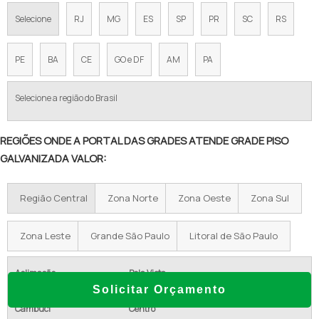
Selecione
RJ
MG
ES
SP
PR
SC
RS
GRADE PISO GALVANIZADA PREÇO
PREÇO GRADIL DE FERRO
PE
BA
CE
GO e DF
AM
PA
GRADIL PARA CERCAMENTO PREÇO
Selecione a região do Brasil
GRADEAMENTOS PARA MUROS EM ALUMÍNIO
REGIÕES ONDE A PORTAL DAS GRADES ATENDE GRADE PISO
GRADIL DE ALUMÍNIO PREÇO
GALVANIZADA VALOR:
GRADIL DE ALUMÍNIO BRANCO
Região Central
Zona Norte
Zona Oeste
Zona Sul
GRADIL DE ALUMÍNIO E VIDRO
GRADIL DE ALUMÍNIO EM PE
Zona Leste
Grande São Paulo
Litoral de São Paulo
GRADIL DE ALUMÍNIO ANODIZADO
Aclimação
Bela Vista
Solicitar Orçamento
Bom Retiro
Brás
GRADIL ALUMINIO BRANCO SP
Cambuci
Centro