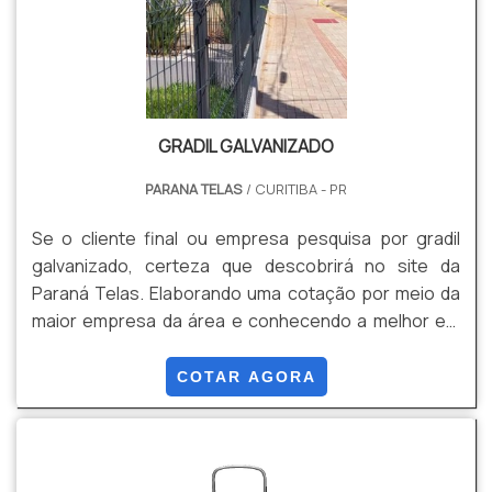
GRADIL GALVANIZADO
PARANA TELAS
/ CURITIBA - PR
Se o cliente final ou empresa pesquisa por gradil
galvanizado, certeza que descobrirá no site da
Paraná Telas. Elaborando uma cotação por meio da
maior empresa da área e conhecendo a melhor em
qualidade e custo benefício. Quando o quesito é
gradil galvanizado, com a melhor mão de obra da
COTAR AGORA
Paraná Telas o cliente obterá ótima qualidade com
soluções para gradis, concertinas, telas, ou qualquer
outro produto necessário para a fixação deste tipo
de cercamento. UM POUCO MAIS SOBRE GRADIL