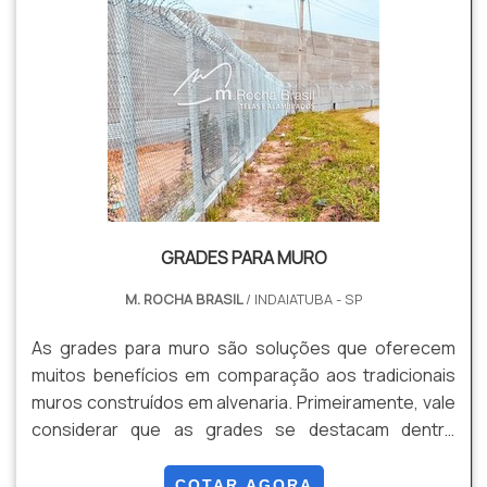
GRADES PARA MURO
M. ROCHA BRASIL
/ INDAIATUBA - SP
As grades para muro são soluções que oferecem
muitos benefícios em comparação aos tradicionais
muros construídos em alvenaria. Primeiramente, vale
considerar que as grades se destacam dentre
opções mais antiquadas por oferecerem um custo-
benefício bastante superior, podendo ser
COTAR AGORA