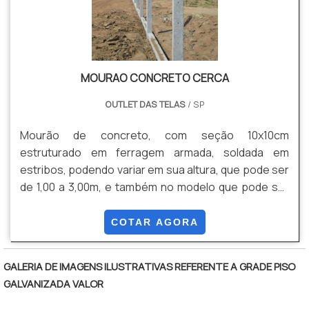
geração. EFICIÊNCIA E QUALIDADE COMPROVADA
Somente na Paraná Telas existe o que há de melhor
em alambrado industrial. Prezando pelo que há de
mais moderno, traz inovações e variedades em
grade de proteção e portão autoportante. Tem
MOURAO CONCRETO CERCA
rótulo de uma empresa comprometida com seus
OUTLET DAS TELAS
/ SP
serviços e uma empresa que preza pela segurança,
padrões possíveis por contar com escritório de alta
Mourão de concreto, com seção 10x10cm
qualidade onde são realizadas as atividades e
estruturado em ferragem armada, soldada em
equipamentos de última geração. Todos esses
estribos, podendo variar em sua altura, que pode ser
fatores, agregados a uma equipe multidisciplinar de
de 1,00 a 3,00m, e também no modelo que pode ser
consultores associados e profissionais qualificados,
reto ou com a ponta com curva de 0,40m (com 45
garantem uma entrega de excelência de ponta a
graus)
COTAR AGORA
ponta.
GALERIA DE IMAGENS ILUSTRATIVAS REFERENTE A GRADE PISO
GALVANIZADA VALOR