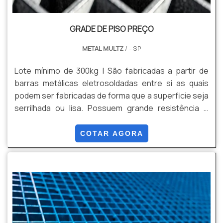
GRADE DE PISO PREÇO
METAL MULTZ
/ - SP
Lote mínimo de 300kg | São fabricadas a partir de
barras metálicas eletrosoldadas entre si as quais
podem ser fabricadas de forma que a superficie seja
serrilhada ou lisa. Possuem grande resistência e
simples instalação através de grampos de fixação.
Após o processo de fabricação, permitem
COTAR AGORA
tratamentos superficiais (galvanizado a fogo
conforme NBR 6323, galvanização eletrolítica e
pintura eletrostática). Possibilitando maior
resistência às intempéries ambientais e estética
visual. Podem ser fabricadas em aço carbono ASTM
A 36/aço 1010/20 e em aço inox.