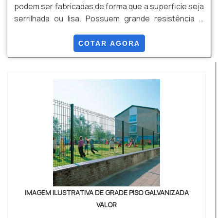
podem ser fabricadas de forma que a superficie seja
serrilhada ou lisa. Possuem grande resistência e
simples instalação através de grampos de fixação.
Após o processo de fabricação, permitem
COTAR AGORA
tratamentos superficiais (galvanizado a fogo
conforme NBR 6323, galvanização eletrolítica e
pintura eletrostática). Possibilitando maior
resistência às intempéries ambientais e estética
visual. Podem ser fabricadas em aço carbono ASTM
A 36/aço 1010/20 e em aço inox.
IMAGEM ILUSTRATIVA DE GRADE PISO GALVANIZADA
VALOR