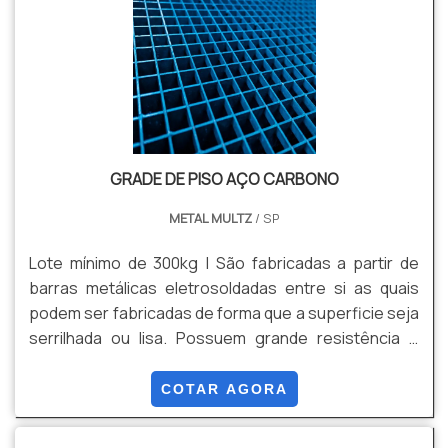
visual. Podem ser fabricadas em aço carbono ASTM
A 36/aço 1010/20 e em aço inox.
GRADE DE PISO AÇO CARBONO
METAL MULTZ
/ SP
Lote mínimo de 300kg | São fabricadas a partir de
barras metálicas eletrosoldadas entre si as quais
podem ser fabricadas de forma que a superficie seja
serrilhada ou lisa. Possuem grande resistência e
simples instalação através de grampos de fixação.
Após o processo de fabricação, permitem
COTAR AGORA
tratamentos superficiais (galvanizado a fogo
conforme NBR 6323, galvanização eletrolítica e