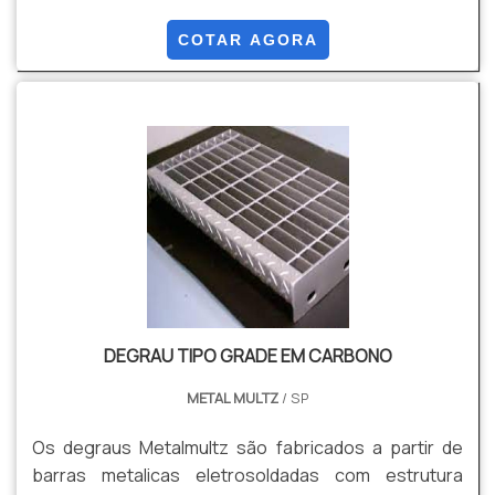
simples instalação através de grampos de fixação.
Após o processo de fabricação, permitem
COTAR AGORA
tratamentos superficiais (galvanizado a fogo
conforme NBR 6323, galvanização eletrolítica e
pintura eletrostática). Possibilitando maior
resistência às intempéries ambientais e estética
visual. Podem ser fabricadas em aço carbono ASTM
A 36/aço 1010/20 e em aço inox.
DEGRAU TIPO GRADE EM CARBONO
METAL MULTZ
/ SP
Os degraus Metalmultz são fabricados a partir de
barras metalicas eletrosoldadas com estrutura