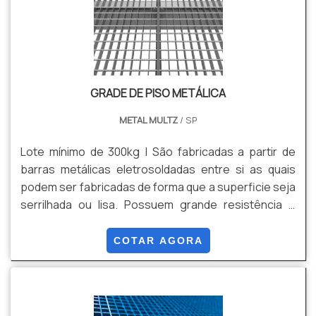
GRADE DE PISO METÁLICA
METAL MULTZ
/ SP
Lote mínimo de 300kg | São fabricadas a partir de
barras metálicas eletrosoldadas entre si as quais
podem ser fabricadas de forma que a superficie seja
serrilhada ou lisa. Possuem grande resistência e
simples instalação através de grampos de fixação.
Após o processo de fabricação, permitem
COTAR AGORA
tratamentos superficiais (galvanizado a fogo
conforme NBR 6323, galvanização eletrolítica e
pintura eletrostática). Possibilitando maior
resistência às intempéries ambientais e estética