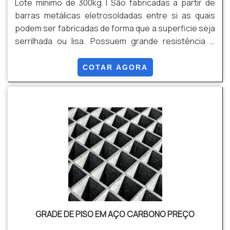
Lote mínimo de 300kg | São fabricadas a partir de
barras metálicas eletrosoldadas entre si as quais
podem ser fabricadas de forma que a superficie seja
serrilhada ou lisa. Possuem grande resistência e
simples instalação através de grampos de fixação.
Após o processo de fabricação, permitem
COTAR AGORA
tratamentos superficiais (galvanizado a fogo
conforme NBR 6323, galvanização eletrolítica e
pintura eletrostática). Possibilitando maior
resistência às intempéries ambientais e estética
visual. Podem ser fabricadas em aço carbono ASTM
A 36/aço 1010/20 e em aço inox.
GRADE DE PISO EM AÇO CARBONO PREÇO