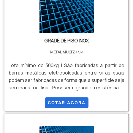
GRADE DE PISO INOX
METAL MULTZ
/ SP
Lote mínimo de 300kg | São fabricadas a partir de
barras metálicas eletrosoldadas entre si as quais
podem ser fabricadas de forma que a superficie seja
serrilhada ou lisa. Possuem grande resistência e
simples instalação através de grampos de fixação.
Após o processo de fabricação, permitem
COTAR AGORA
tratamentos superficiais (galvanizado a fogo
conforme NBR 6323, galvanização eletrolítica e
pintura eletrostática). Possibilitando maior
resistência às intempéries ambientais e estética