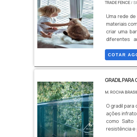
TRADE FENCE
/ S
última gera
Telas é poss
Uma rede de proteção refere a uma estrutu
foco na expe
materiais com
construção e
criar uma barreira para áreas ou pesso
comprometid
diferentes 
padrões alc
Segurança c
realizadas as
Preservação d
COTAR AG
agregados a
Instalação, C
profissionais
toda a carteir
GRADIL PARA
M. ROCHA BRASI
O gradil para
ações infrato
como Salto 
resistência e
a escolha de