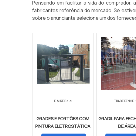
Pensando em facilitar a vida do comprador, 
fabricantes referência do mercado. Se estiv
sobre o anunciante selecione um dos forneced
E.M REIS
/ RS
TRADE FENCE
/
GRADES E PORTÕES COM
GRADIL PARA FE
PINTURA ELETROSTÁTICA
DE ÁREA