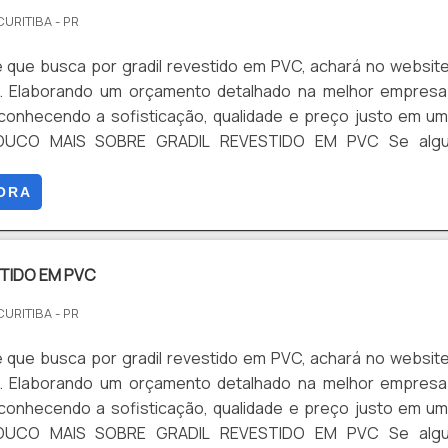
CURITIBA - PR
e que busca por gradil revestido em PVC, achará no websit
s. Elaborando um orçamento detalhado na melhor empresa
onhecendo a sofisticação, qualidade e preço justo em u
POUCO MAIS SOBRE GRADIL REVESTIDO EM PVC Se alg
adil revestido em PVC em uma empresa responsável, acha o 
s. Disponibilizando para os clientes alambrado industrial e gr
ORA
TIDO EM PVC
CURITIBA - PR
e que busca por gradil revestido em PVC, achará no websit
s. Elaborando um orçamento detalhado na melhor empresa
onhecendo a sofisticação, qualidade e preço justo em u
POUCO MAIS SOBRE GRADIL REVESTIDO EM PVC Se alg