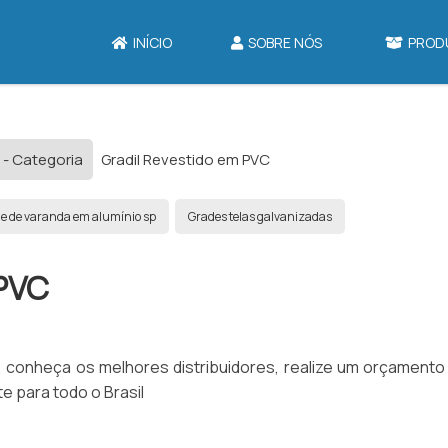
INÍCIO
SOBRE NÓS
PROD
 - Categoria
Gradil Revestido em PVC
e de varanda em alumínio sp
Grades telas galvanizadas
PVC
 conheça os melhores distribuidores, realize um orçamento
 para todo o Brasil