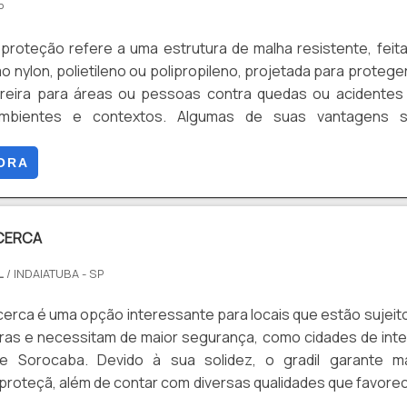
P
ção. GARANTIA DE QUALIDADE COMPROVADA Apenas na Par
ível encontrar a solução para quem busca cerca para obra.
ra de malha resistente, feita de
riência dos clientes, oferece itens variados como cerca 
o nylon, polietileno ou polipropileno, projetada para protege
 portão autoportante. Isso se deve ao fato de ser uma emp
as contra quedas ou acidentes em
a com seus serviços e uma empresa altamente qualifica
ambientes e contextos. Algumas de suas vantagens s
ançados por conter escritório de alta qualidade onde 
ontra Quedas, Proteção de Piscinas, Segurança em Obr
 atividades e biblioteca técnica de apoio. Todos esses fato
e Ambientes, Estética, Durabilidade e Resistência, Facilidad
ORA
 uma equipe multidisciplinar de consultores associado
usto-Benefício, entre outros
 qualificados, fecha todo o ciclo de entrega com excelência 
a de clientes.
 CERCA
L
/ INDAIATUBA - SP
 cerca é uma opção interessante para locais que estão sujeit
ras e necessitam de maior segurança, como cidades de inte
e Sorocaba. Devido à sua solidez, o gradil garante ma
 proteçã, além de contar com diversas qualidades que favor
sse equipamento.Sobre o gradilO gradil consiste em uma 