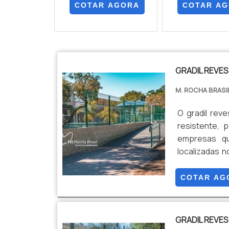
COTAR AGORA
COTAR A
GRADIL REVES
M. ROCHA BRASI
O gradil rev
resistente, 
empresas qu
localizadas n
aplicações 
residências. 
COTAR AG
onde é...
GRADIL REVES