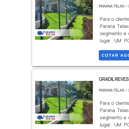
PARANA TELAS
/ 
Para o client
Paraná Tela
segmento e c
lugar. UM 
pesquisar gr
da Paraná Tela
COTAR AG
galvaniza...
GRADIL REVES
PARANA TELAS
/ 
Para o client
Paraná Tela
segmento e c
lugar. UM 