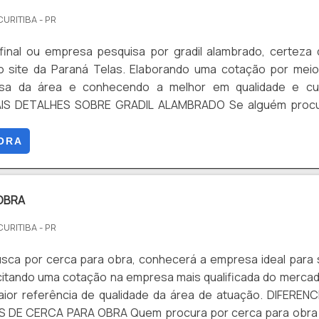
CURITIBA - PR
 final ou empresa pesquisa por gradil alambrado, certeza
o site da Paraná Telas. Elaborando uma cotação por mei
sa da área e conhecendo a melhor em qualidade e cu
MAIS DETALHES SOBRE GRADIL ALAMBRADO Se alguém procu
alambrado em uma empresa comprometida com seus serviç
site da Paraná Telas. A empresa trabalha com cerca p
ORA
e portão autoportante, garantindo o que há de melhor
Ainda focando em gradil alambrado, sempre deve-se buscar
tenha produtos e serviços com ótima qualidade e proteç
OBRA
cas simples, mas que mostram o comprometimento da empr
CURITIBA - PR
entes. É importante lembrar que o produto deve sempre 
m empresas especializadas no segmento. Esse tipo de cui
sca por cerca para obra, conhecerá a empresa ideal para
ntir a qualidade e durabilidade dos materiais, além de ev
icitando uma cotação na empresa mais qualificada do merca
m substituições frequentes de produtos que não cumprem
ior referência de qualidade da área de atuação. DIFERENC
es adequadamente. Assim, é possível poupar gas
 DE CERCA PARA OBRA Quem procura por cerca para obra
s. Existem diversos motivos para a Paraná Telas ter se tor