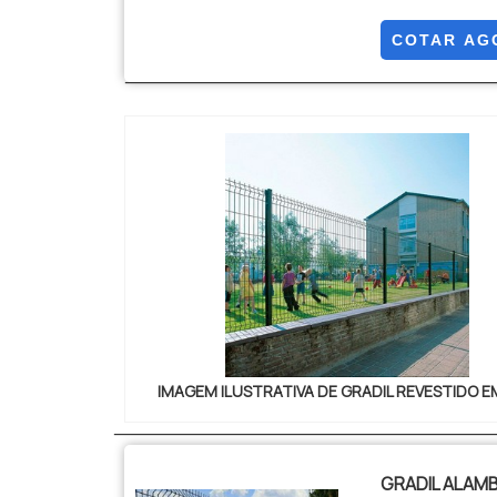
pesquisar gr
da Paraná Tela
COTAR AG
galvaniza...
IMAGEM ILUSTRATIVA DE GRADIL REVESTIDO E
GRADIL ALAM