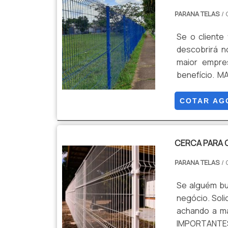
PARANA TELAS
/ 
Se o cliente
descobrirá n
maior empre
benefício. 
por gradil 
encontra o 
COTAR AG
construção 
atualidade. 
empresa que 
CERCA PARA 
característi
PARANA TELAS
/ 
com seus cli
adquirido co
Se alguém bu
ajuda a gara
negócio. Sol
prejuízos co
achando a ma
suas funçõ
IMPORTANTES
desnecessário