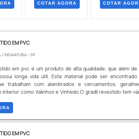
GORA
COTAR AGORA
COTAR AGOR
TIDO EM PVC
L
/ INDAIATUBA - SP
estido em pvc é um produto de alta qualidade, que além de
possui longa vida útil. Este material pode ser encontrad
e trabalham com alambrados e cercamentos, geralme
o interior como Valinhos e Vinhedo.O gradil revestido tem vá
e pode ser usado em diversos ambientes, desde parques 
Seu grande diferencial é a segurança que ele traz para o l
ORA
TIDO EM PVC