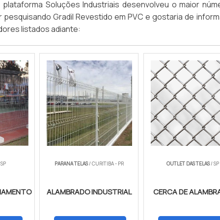
a plataforma Soluções Industriais desenvolveu o maior núm
er pesquisando Gradil Revestido em PVC e gostaria de infor
ores listados adiante:
 SP
PARANA TELAS
/ CURITIBA - PR
OUTLET DAS TELAS
/ SP
CHAMENTO
ALAMBRADO INDUSTRIAL
CERCA DE ALAMBR