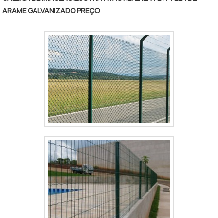
necessário para a fixação deste tipo de cercamento.
ARAME GALVANIZADO PREÇO
MAIS INFORMAÇÕES INTERESSANTES SOBRE
GRADES DE SEGURANÇA A Paraná Telas canaliza
seus esforços em oferecer aos parceiros uma
estrutura com escritório de alta qualidade onde são
realizadas as atividades e estrutura suficiente para
atender todas as demandas, tudo isso para oferecer
grades de segurança com ótima qualidade. Há muitas
maneiras eficientes de uma empresa demonstrar
competência, excelência e destaque em sua área de
atuação. A Paraná Telas se mostra referência por
ter: Soluções para gradis, concertinas, telas, ou
qualquer outro produto necessário para a fixação
deste tipo de cercamento; Atendimento de forma
personalizada para cada cliente; Profissionais com
vasta experiência na área de atuação; Equipe
multidisciplinar de consultores associados. Sem
perder o foco em grades de segurança, deve-se