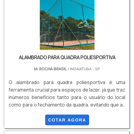
ALAMBRADO PARA QUADRA POLIESPORTIVA
M. ROCHA BRASIL
/ INDAIATUBA - SP
O alambrado para quadra poliesportiva é uma
ferramenta crucial para espaços de lazer, já que traz
inúmeros benefícios tanto para o usuário do local
como para o fechamento da quadra, evitando que as
bolas escapem ou haja invasão dentro do jogo. Uma
quadra poliesportiva é um terreno demarcado e
COTAR AGORA
alinhado para a realização de práticas esportivas