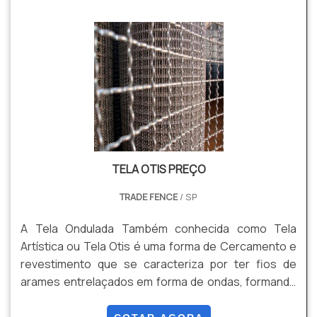
como: Basquete; Futebol; Vôlei; Outras atividades.
Essa área de lazer pode ser encontrada em diversos
locais, como praças, condomínios ou em outros
locais p.
TELA OTIS PREÇO
TRADE FENCE
/ SP
A Tela Ondulada Também conhecida como Tela
Artística ou Tela Otis é uma forma de Cercamento e
revestimento que se caracteriza por ter fios de
arames entrelaçados em forma de ondas, formando
uma malha alta resistência. Pode ser produzida em
rolos ou em Painéis, conforme sua necessidade,