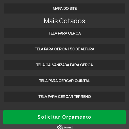
MAPA DO SITE
ALAMBRADOS INDAIATUBA SP
Mais Cotados
TELA ALAMBRADO EM SP
TELA PARA CERCA
ALAMBRADO BRASÍLIA DF
DISTRIBUIDOR DE ALAMBRADO
TELA PARA CERCA 1 50 DE ALTURA
FORNECEDOR DE ALAMBRADO
TELA GALVANIZADA PARA CERCA
CERCA PARA CONSTRUÇÃO
TELA PARA CERCAR QUINTAL
ALAMBRADO INDUSTRIAL
CERCA PARA OBRA
TELA PARA CERCAR TERRENO
EMPRESA DE CERCAMENTO
Copyright Â© Portal das Grades. (Lei 9610 de 19/02/1998)
Solicitar Orçamento
GRADIL PARA CERCAMENTO