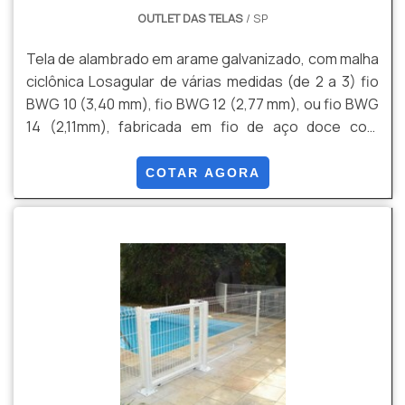
OUTLET DAS TELAS
/ SP
Tela de alambrado em arame galvanizado, com malha
ciclônica Losagular de várias medidas (de 2 a 3) fio
BWG 10 (3,40 mm), fio BWG 12 (2,77 mm), ou fio BWG
14 (2,11mm), fabricada em fio de aço doce com
tensão média de ruptura de 40 a 60 kg / mm² de
acordo com a NBR 5589, galvanizado por imersão em
COTAR AGORA
banho de zinco antes de tecer a malha, com uma
quantidade mínima de zinco da ordem de 70 g / m²
NBR 6331, com acabamento lateral de pontas
dobradas.