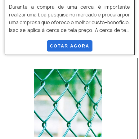
Durante a compra de uma cerca, é importante
realizar uma boa pesquisa no mercado e procurarpor
uma empresa que oferece o melhor custo-benefício.
Isso se aplica à cerca de tela preço. A cerca de tela
feita de arame possui inúmeros benefícios,
principalmente se instalada da maneira correta e por
COTAR AGORA
técnicos especializados neste tipo de serviço. A
principal vantagem do item que merece destaque, é
seu nível de segurança, por exemplo.Outro fato...