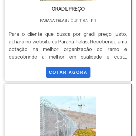
GRADIL PREÇO
PARANA TELAS
/ CURITIBA - PR
Para o cliente que busca por gradil preço justo,
achará no website da Paraná Telas. Recebendo uma
cotação na melhor organização do ramo e
descobrindo a melhor em qualidade e custo
benefício. Quando a questão é gradil preço
acessível, com os colaboradores da Paraná Telas o
COTAR AGORA
cliente obterá excelente custo-benefício com
assessoria técnica especializada. MAIS
INFORMAÇÕES INTERESSANTES SOBRE GRADIL
PREÇO A Paraná Telas objetiva seus reforços em
oferecer uma estrutura com escritório de alta
qualidade onde são realizadas as atividades e sala de
treinamento com materiais sofisticados, tudo
pensando em gradil preço justo com ótima qualidade.