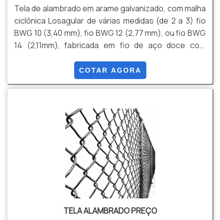
profissionais qualificados para o serviço, além de
Tela de alambrado em arame galvanizado, com malha
investir em equipamentos modernos, que se ajustam
ciclônica Losagular de várias medidas (de 2 a 3) fio
a sua necessidade. A Tecnyl Telas é uma empresa
BWG 10 (3,40 mm), fio BWG 12 (2,77 mm), ou fio BWG
que tem sido preferência no segmento por toda
14 (2,11mm), fabricada em fio de aço doce com
seriedade e qualidade, o que garante a melhor
tensão média de ruptura de 40 a 60 kg / mm² de
experiência de todos os clientes..
acordo com a NBR 5589, galvanizado por imersão em
COTAR AGORA
banho de zinco antes de tecer a malha, com uma
quantidade mínima de zinco da ordem de 70 g / m²
NBR 6331, com acabamento lateral de pontas
dobradas.
TELA ALAMBRADO PREÇO