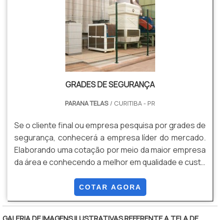
Versatilidade de Aplicações, Conformidade com
Paraná Telas é uma empresa que tem se destacado
Normas de Segurança, entre outras
da concorrência por toda seriedade e qualidade, o
que garante o sucesso aos parceiros de ponta a
ponta.
GRADES DE SEGURANÇA
PARANA TELAS
/ CURITIBA - PR
Se o cliente final ou empresa pesquisa por grades de
segurança, conhecerá a empresa líder do mercado.
Elaborando uma cotação por meio da maior empresa
da área e conhecendo a melhor em qualidade e custo
benefício. Quando o quesito é grades de segurança,
com a melhor mão de obra da Paraná Telas o cliente
COTAR AGORA
obterá ótima qualidade com soluções para gradis,
concertinas, telas, ou qualquer outro produto
GALERIA DE IMAGENS ILUSTRATIVAS REFERENTE A TELA DE