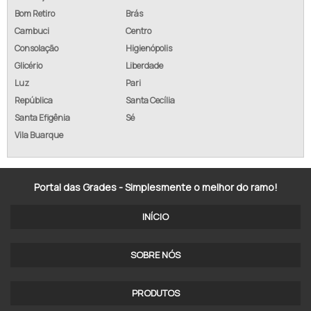
Bom Retiro
Brás
ALAMBRADO COM CONCERTINA
Cambuci
Centro
ALAMBRADO GALVANIZADO PREÇO
Consolação
Higienópolis
Glicério
Liberdade
EMPRESA DE ALAMBRADO
Luz
Pari
República
Santa Cecília
TELA ALAMBRADO REVESTIDA PVC
Santa Efigênia
Sé
ALAMBRADO EM GOIÂNIA
Vila Buarque
ALAMBRADO GALVANIZADO REVESTIDO PVC
Portal das Grades - Simplesmente o melhor do ramo!
ALAMBRADO SOROCABA SOROCABA - SP
INÍCIO
ALAMBRADO SP
ALAMBRADO DE AÇO GALVANIZADO
SOBRE NÓS
ALAMBRADO METÁLICO
PRODUTOS
ALAMBRADO REVESTIDO DE PVC PREÇO