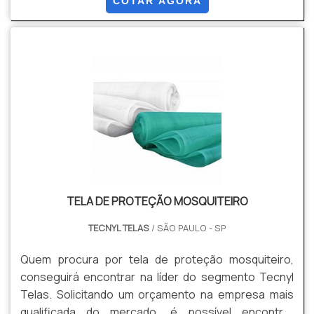
COTAR AGORA
evitando perda de produto, e qualidade no
acabamento final do material. Isso tudo é possível
pois produzimos este produto por encomenda sob
medida. Vantagens: Estética, Resistência,
Durabilidade, e Versatilidade, Entre outras.
TELA DE PROTEÇÃO MOSQUITEIRO
TECNYL TELAS
/ SÃO PAULO - SP
Quem procura por tela de proteção mosquiteiro,
conseguirá encontrar na líder do segmento Tecnyl
Telas. Solicitando um orçamento na empresa mais
qualificada do mercado, é possível encontrar