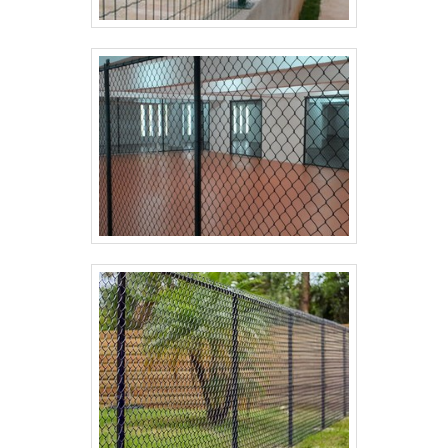
descartar empresas que não tenham produtos e
serviços com ótima qualidade e assertividade,
pontos importantes que ficam de fora no
planejamento de empresas que visam apenas o
lucro, deixando a desejar nos outros fatores. Tudo
isso que já foi falado e outras coisas mais são a
razão pela qual a Paraná Telas é uma empresa
altamente qualificada quando tratamos do segmento
de cercamentos em gradil na área de construção
civil. A empresa objetiva o que há de melhor na
atualidade para os clientes. GARANTIA DE
QUALIDADE COMPROVADA Apenas na Paraná Telas é
possível encontrar o que há de melhor em
cercamentos em gradil na área de construção civil.
Com foco na experiência dos clientes, oferece itens
variados como alambrado industrial e gradil revestido
em PVC com ótima qualidade e excelente custo-
benefício. Para tal sucesso, a empresa investiu em