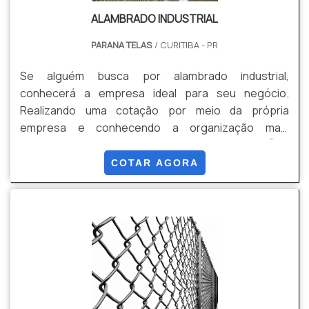
ALAMBRADO INDUSTRIAL
PARANA TELAS
/ CURITIBA - PR
Se alguém busca por alambrado industrial,
conhecerá a empresa ideal para seu negócio.
Realizando uma cotação por meio da própria
empresa e conhecendo a organização mais
competente do ramo. MAIS INFORMAÇÕES
RELEVANTES SOBRE ALAMBRADO INDUSTRIAL Quem
COTAR AGORA
pesquisa na internet por alambrado industrial em uma
empresa comprometida com seus serviços, vai até o
site da Paraná Telas. Empresa especializada em
grade de proteção e gradil revestido em PVC,
garantindo o que há de melhor na atualidade. Ainda
focando em alambrado industrial, na essência da
empresa, a mesma deve prezar pelos produtos e
serviços com ótima qualidade e assertividade,