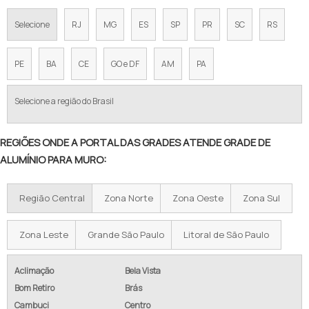
GRADE DE ALUMINIO SOB MEDIDA
Selecione
RJ
MG
ES
SP
PR
SC
RS
GRADE PISO GALVANIZADA PREÇO
PREÇO GRADIL DE FERRO
PE
BA
CE
GO e DF
AM
PA
GRADIL PARA CERCAMENTO PREÇO
Selecione a região do Brasil
GRADEAMENTOS PARA MUROS EM ALUMÍNIO
REGIÕES ONDE A PORTAL DAS GRADES ATENDE GRADE DE
GRADIL DE ALUMÍNIO PREÇO
ALUMÍNIO PARA MURO:
GRADIL DE ALUMÍNIO BRANCO
Região Central
Zona Norte
Zona Oeste
Zona Sul
GRADIL DE ALUMÍNIO E VIDRO
GRADIL DE ALUMÍNIO EM PE
Zona Leste
Grande São Paulo
Litoral de São Paulo
GRADIL DE ALUMÍNIO ANODIZADO
Aclimação
Bela Vista
Bom Retiro
Brás
GRADIL ALUMINIO BRANCO SP
Cambuci
Centro