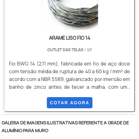
geração. EFICIÊNCIA E QUALIDADE COMPROVADA
Somente na Paraná Telas existe o que há de melhor
em alambrado industrial. Prezando pelo que há de
mais moderno, traz inovações e variedades em
grade de proteção e portão autoportante. Tem
ARAME LISO FIO 14
rótulo de uma empresa comprometida com seus
OUTLET DAS TELAS
/ SP
serviços e uma empresa que preza pela segurança,
padrões possíveis por contar com escritório de alta
Fio BWG 14 (2,11 mm), fabricada em fio de aço doce
qualidade onde são realizadas as atividades e
com tensão média de ruptura de 40 a 60 kg / mm² de
equipamentos de última geração. Todos esses
acordo com a NBR 5589, galvanizado por imersão em
fatores, agregados a uma equipe multidisciplinar de
banho de zinco antes de tecer a malha, com uma
consultores associados e profissionais qualificados,
quantidade mínima de zinco da ordem de 70 g / m²
garantem uma entrega de excelência de ponta a
NBR 6331
COTAR AGORA
ponta.
GALERIA DE IMAGENS ILUSTRATIVAS REFERENTE A GRADE DE
ALUMÍNIO PARA MURO