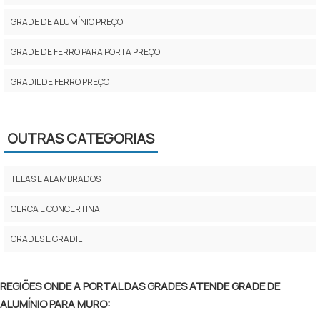
GRADE DE ALUMÍNIO PREÇO
GRADE DE FERRO PARA PORTA PREÇO
GRADIL DE FERRO PREÇO
GRADIL DE ALUMÍNIO ANODIZADO TIPO BARRA CHATA
OUTRAS CATEGORIAS
PREÇO DE GRADE DE ALUMÍNIO
GRADE GALVANIZADA PARA CERCA
TELAS E ALAMBRADOS
GRADES TELAS GALVANIZADAS
CERCA E CONCERTINA
GRADES PANTOGRAFICAS DE ALUMÍNIO
GRADES E GRADIL
GRADE DE VARANDA EM ALUMÍNIO
REGIÕES ONDE A PORTAL DAS GRADES ATENDE GRADE DE
GRADE GALVANIZADA PREÇO
ALUMÍNIO PARA MURO: