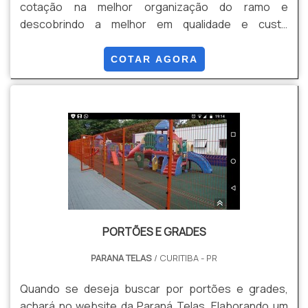
cotação na melhor organização do ramo e
descobrindo a melhor em qualidade e custo
benefício. Quando a questão é venda de gradil, com
os profissionais especializados da Paraná Telas o
COTAR AGORA
cliente conseguirá proteção com soluções para
gradis, concertinas, telas, ou qualquer outro produto
necessário para a fixação deste tipo de cercamento.
MAIS INFORM...
PORTÕES E GRADES
PARANA TELAS
/ CURITIBA - PR
Quando se deseja buscar por portões e grades,
achará no website da Paraná Telas. Elaborando um