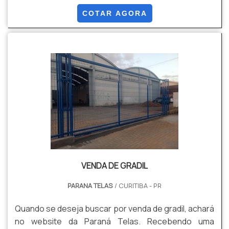
os profissionais especializados da Paraná Telas o
COTAR AGORA
cliente conseguirá proteção com soluções para
gradis, concertinas, telas, ou qualquer outro produto
necessário para a fixação deste tipo de cercamento.
MAIS INFORM...
VENDA DE GRADIL
PARANA TELAS
/ CURITIBA - PR
Quando se deseja buscar por venda de gradil, achará
no website da Paraná Telas. Recebendo uma