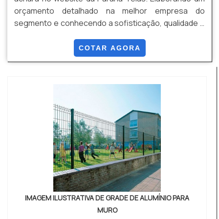
orçamento detalhado na melhor empresa do
segmento e conhecendo a sofisticação, qualidade e
preço justo em um só lugar. UM POUCO MAIS SOBRE
PORTÕES E GRADES Quem quer achar portões e
COTAR AGORA
grades em uma empresa inovadora, chega até a
Paraná Telas. Empresa especializada em alambrado
industrial e gradil revestido em PVC, oferecendo o
que há de melhor n...
IMAGEM ILUSTRATIVA DE GRADE DE ALUMÍNIO PARA
MURO