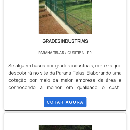
GRADES INDUSTRIAIS
PARANA TELAS
/ CURITIBA - PR
Se alguém busca por grades industriais, certeza que
descobrirá no site da Paraná Telas. Elaborando uma
cotação por meio da maior empresa da área e
conhecendo a melhor em qualidade e custo
benefício. Quando o tema é grades industriais, com
os profissionais da Paraná Telas atingirá proteção
COTAR AGORA
com comprometimento com o resultado dos
clientes. UM POUCO MAIS SOBRE GRADES
INDUSTRIAIS A Paraná Telas foca seus esforços em