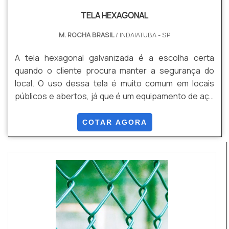
TELA HEXAGONAL
M. ROCHA BRASIL
/ INDAIATUBA - SP
A tela hexagonal galvanizada é a escolha certa
quando o cliente procura manter a segurança do
local. O uso dessa tela é muito comum em locais
públicos e abertos, já que é um equipamento de aço
galvanizado, que além de ter baixo custo, garante
uma resistência e durabilidade.O material determina a
COTAR AGORA
segurança contra infratores no local envolvido, além
de outras adversidades externas como chuvas e
oxidação atmosférica.Além disso, o cliente p...