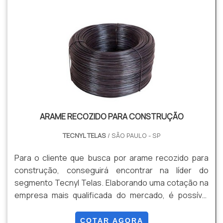
ARAME RECOZIDO PARA CONSTRUÇÃO
TECNYL TELAS
/ SÃO PAULO - SP
Para o cliente que busca por arame recozido para
construção, conseguirá encontrar na líder do
segmento Tecnyl Telas. Elaborando uma cotação na
empresa mais qualificada do mercado, é possível
conhecer detalhes sobre a organização mais
competente do ramo. É importante lembrar que o
COTAR AGORA