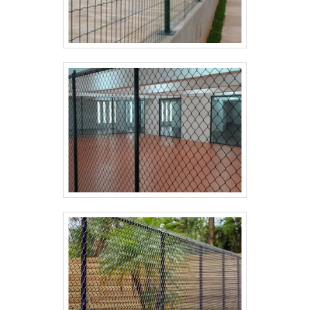
pensamos em uma empresa que entrega confiança
e serviços de qualidade. Alguns desses motivos são:
Equipe multidisciplinar de consultores associados;
Profissionais com vasta experiência na área de
atuação; Equipe de alta qualidade; Escritório de alta
qualidade onde são realizadas as atividades; Sala de
treinamento com materiais sofisticados;
Equipamentos de última geração. QUALIDADES E
PONTOS FORTES DA EMPRESAApenas na Paraná
Telas as melhores opções sempre estão à
disposição quando se procura soluções para grade
de proteção. Sempre de olho no mercado, traz
novidades em itens como alambrado industrial e
portão autoportante.É conhecida por ser uma
empresa comprometida com seus serviços e uma
empresa altamente qualificada, padrões alcançados
por conter escritório de alta qualidade onde são
realizadas as atividades e equipamentos de última