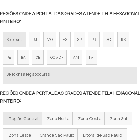
TELA ALAMBRADO 1 20
REGIÕES ONDE A PORTAL DAS GRADES ATENDE TELA HEXAGONAL
TELA DE FERRO PARA CERCA
PINTEIRO:
TELA DE AÇO PARA CERCA
Selecione
RJ
MG
ES
SP
PR
SC
RS
TELA ALAMBRADO FIO 12
TELA DE ARAME GALVANIZADO PREÇO
PE
BA
CE
GO e DF
AM
PA
VALOR DE TELA DE ALAMBRADO
Selecione a região do Brasil
TELA ALAMBRADO PREÇO METRO
REGIÕES ONDE A PORTAL DAS GRADES ATENDE TELA HEXAGONAL
ALAMBRADO PREÇO M2
PINTEIRO:
PREÇO DE ALAMBRADO POR METRO
Região Central
Zona Norte
Zona Oeste
Zona Sul
TELA GALVANIZADA PREÇO POR METRO
ALAMBRADO PREÇO M2 INSTALADO
Zona Leste
Grande São Paulo
Litoral de São Paulo