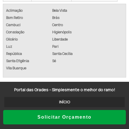
CUSTO ALAMBRADO M2
Aclimação
Bela Vista
Bom Retiro
Brás
ALAMBRADO COM CONCERTINA
Cambuci
Centro
ALAMBRADO GALVANIZADO PREÇO
Consolação
Higienópolis
Glicério
Liberdade
EMPRESA DE ALAMBRADO
Luz
Pari
República
Santa Cecília
TELA ALAMBRADO REVESTIDA PVC
Santa Efigênia
Sé
ALAMBRADO EM GOIÂNIA
Vila Buarque
ALAMBRADO GALVANIZADO REVESTIDO PVC
Portal das Grades - Simplesmente o melhor do ramo!
ALAMBRADO SOROCABA SOROCABA - SP
INÍCIO
ALAMBRADO SP
ALAMBRADO DE AÇO GALVANIZADO
Solicitar Orçamento
SOBRE NÓS
ALAMBRADO METÁLICO