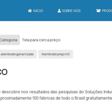
INÍCIO
SOBRE NÓS
PROD
 Categoria
Tela para cerca preço
a alambrado galvanizada
Alambrado preço m2
ÇO
 descobre nos resultados das pesquisas do Soluções Indust
roximadamente 100 fábricas de todo o Brasil gratuitamente