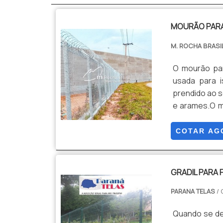
MOURÃO PAR
M. ROCHA BRASI
O mourão pa
usada para i
prendido ao s
e arames.O m
pode ser util
preparado p
COTAR AG
mourão Algun
GRADIL PARA
PARANA TELAS
/ 
Quando se de