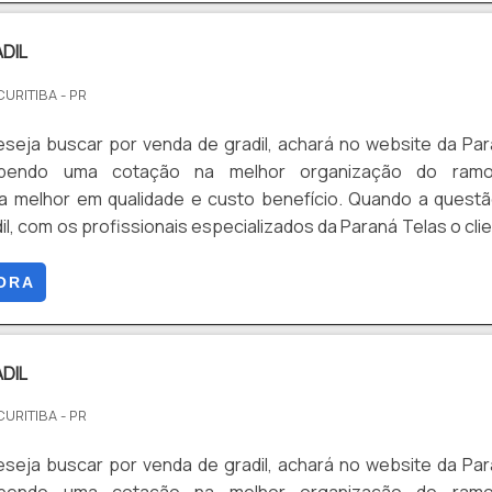
DIL
CURITIBA - PR
seja buscar por venda de gradil, achará no website da Pa
ebendo uma cotação na melhor organização do ram
a melhor em qualidade e custo benefício. Quando a quest
il, com os profissionais especializados da Paraná Telas o cli
proteção com soluções para gradis, concertinas, telas,
o produto necessário para a fixação deste tipo de cercame
ORA
.
DIL
CURITIBA - PR
seja buscar por venda de gradil, achará no website da Pa