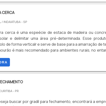
A CERCA
L
/ INDAIATUBA - SP
ra cerca é uma espeécie de estaca de madeira ou concre
solar e delimitar uma área pré-determinada. Esse produ
olo de forma verticalr e serve de base para a amarração de t
ourão é mais recomendado para ambientes rurais, no enta
izado em locais urbanos, desde que o terreno a ser isolado es
ara receber esse produto.Saiba mais informações sobr
ORA
s compradores preferem esconder o mourão e utilizam .
 FECHAMENTO
CURITIBA - PR
seja buscar por gradil para fechamento, encontrará a emp