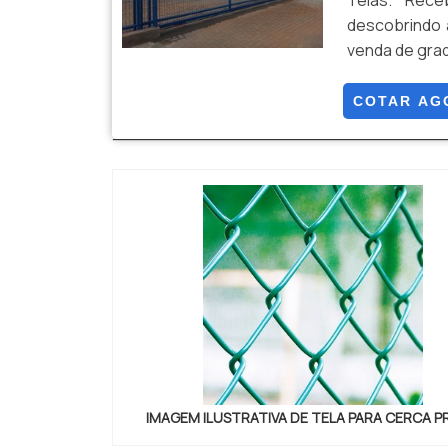
Telas. Rec
descobrindo 
venda de grad
conseguirá 
qualquer outr
COTAR AG
MAIS INFORM..
IMAGEM ILUSTRATIVA DE TELA PARA CERCA 