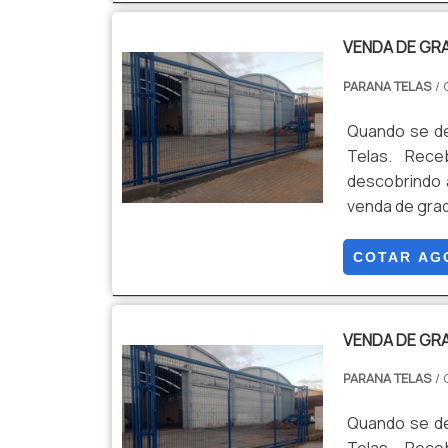
VENDA DE GRA
PARANA TELAS
/ 
Quando se de
Telas. Rec
descobrindo 
venda de grad
conseguirá 
qualquer outr
COTAR AG
MAIS INFORM..
VENDA DE GRA
PARANA TELAS
/ 
Quando se de