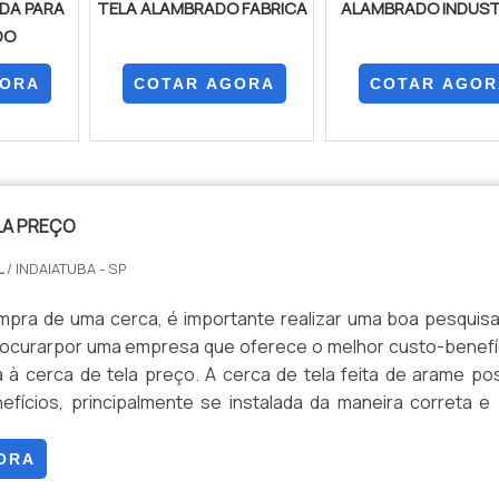
DA PARA
TELA ALAMBRADO FABRICA
ALAMBRADO INDUST
DO
GORA
COTAR AGORA
COTAR AGOR
LA PREÇO
L
/ INDAIATUBA - SP
mpra de uma cerca, é importante realizar uma boa pesquis
ocurarpor uma empresa que oferece o melhor custo-benefí
a à cerca de tela preço. A cerca de tela feita de arame po
efícios, principalmente se instalada da maneira correta e
cializados neste tipo de serviço. A principal vantagem do 
staque, é seu nível de segurança, por exemplo.Outro fato...
ORA