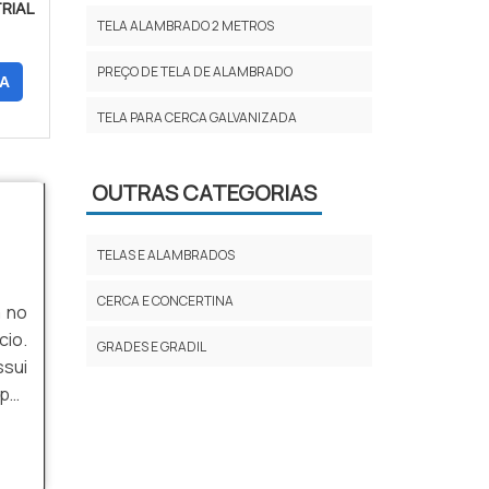
RIAL
TELA ALAMBRADO 2 METROS
PREÇO DE TELA DE ALAMBRADO
A
TELA PARA CERCA GALVANIZADA
TELA PARA ALAMBRADO GALVANIZADA
PREÇO
OUTRAS CATEGORIAS
TELA PARA ALAMBRADO PREÇO
TELAS E ALAMBRADOS
TELA ALAMBRADO VERDE
CERCA E CONCERTINA
a no
ALAMBRADO PARA QUADRA
cio.
GRADES E GRADIL
TELA GALVANIZADA PARA ALAMBRADO
ssui
 por
TELA ALAMBRADO 1 20
item
TELA DE FERRO PARA CERCA