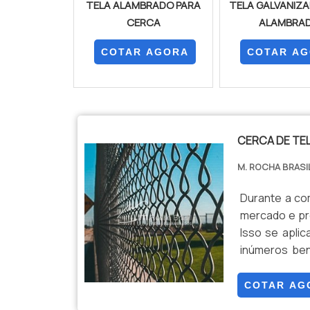
TELA ALAMBRADO PARA
TELA GALVANIZA
CERCA
ALAMBRA
COTAR AGORA
COTAR A
CERCA DE TE
M. ROCHA BRASI
Durante a co
mercado e pr
Isso se aplic
inúmeros ben
técnicos espe
que merece de
COTAR AG