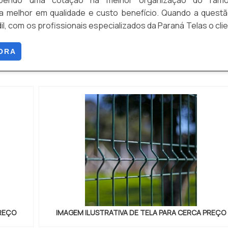
ebendo uma cotação na melhor organização do ram
a melhor em qualidade e custo benefício. Quando a quest
il, com os profissionais especializados da Paraná Telas o cli
proteção com soluções para gradis, concertinas, telas,
o produto necessário para a fixação deste tipo de cercame
ORA
.
PREÇO
IMAGEM ILUSTRATIVA DE TELA PARA CERCA PREÇO