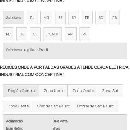
INDUSTRIAL COM CONCERTINA:
CONCERTINA EM CAMPINAS
Selecione
RJ
MG
ES
SP
PR
SC
RS
CONCERTINA EM SOROCABA
CERCA CONCERTINA PREÇO POR METRO
PE
BA
CE
GO e DF
AM
PA
CONCERTINA PREÇO 45 CM
Selecione a região do Brasil
PREÇO CONCERTINA INSTALADA
REGIÕES ONDE A PORTAL DAS GRADES ATENDE CERCA ELÉTRICA
CONCERTINA DUPLA CLIPADA 45CM PREÇO
INDUSTRIAL COM CONCERTINA:
VALOR DA CERCA CONCERTINA
Região Central
Zona Norte
Zona Oeste
Zona Sul
CERCA ESPIRAL PREÇO
CONCERTINA PIRACICABA
Zona Leste
Grande São Paulo
Litoral de São Paulo
CONCERTINA DUPLA CLIPADA PREÇO
Aclimação
Bela Vista
Bom Retiro
Brás
COMPRAR CONCERTINA PARA MURO