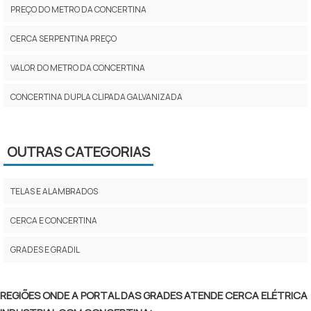
PREÇO DO METRO DA CONCERTINA
CERCA SERPENTINA PREÇO
VALOR DO METRO DA CONCERTINA
CONCERTINA DUPLA CLIPADA GALVANIZADA
CONCERTINA PREÇO POR METRO
OUTRAS CATEGORIAS
INSTALAÇÃO DE CONCERTINA PREÇO
PREÇO CERCA CONCERTINA
TELAS E ALAMBRADOS
CONCERTINA DUPLA PREÇO
CERCA E CONCERTINA
PREÇO DE CONCERTINA PARA MURO
GRADES E GRADIL
CERCA CONCERTINA PREÇO
REGIÕES ONDE A PORTAL DAS GRADES ATENDE CERCA ELÉTRICA
CONCERTINA COMPRAR