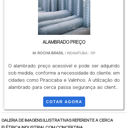
ALAMBRADO PREÇO
M. ROCHA BRASIL
/ INDAIATUBA - SP
O alambrado preço acessível e pode ser adquirido
sob medida, conforme a necessidade do cliente, em
cidades como Piracicaba e Valinhos. A utilização do
alambrado para cerca passa segurança ao cliente,
além de ser um método muito econômico e flexível, já
que sua instalação é de fácil realização por conta da
COTAR AGORA
leveza do equipamento.Devido ao material
resistente, a durabilidade é ainda maior, com a
GALERIA DE IMAGENS ILUSTRATIVAS REFERENTE A CERCA
possibilidade de revestir o produto com uma camada
ELÉTRICA INDUSTRIAL COM CONCERTINA