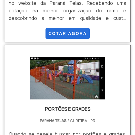
no website da Paraná Telas. Recebendo uma
cotação na melhor organização do ramo e
descobrindo a melhor em qualidade e custo
benefício. Quando a questão é venda de gradil, com
os profissionais especializados da Paraná Telas o
COTAR AGORA
cliente conseguirá proteção com soluções para
gradis, concertinas, telas, ou qualquer outro produto
necessário para a fixação deste tipo de cercamento.
MAIS INFORM...
PORTÕES E GRADES
PARANA TELAS
/ CURITIBA - PR
Quando se deseja buscar por portões e grades,