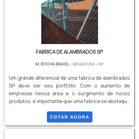
FABRICA DE ALAMBRADOS SP
M. ROCHA BRASIL
/ INDAIATUBA - SP
Um grande diferencial de uma fabrica de alambrados
SP deve ser seu portfólio. Com o aumento de
empresas nessa área e o surgimento de novos
produtos, é importante que uma fabrica se destaque
pela qualidade em seus produtos e serviços. Em
geral, essas empresas atuam principalmente em
COTAR AGORA
cidades de interior como Itatiba e Bragança Paulista,
e oferecem produtos como: Gradil; Concertina; Tela