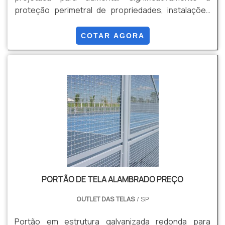
proteção perimetral de propriedades, instalações
industriais, comerciais e governamentais, entre
outros locais que necessitam de segurança robusta
COTAR AGORA
contra invasões. Suas Vantagens são: Eficiência de
Segurança, Dissuasão Visual, Adaptação a
Diferentes Ambientes, Durabilidade e Resistência,
Baixa Manutenção, Rápida Implementação,
Versatilidade de Aplicações, Conformidade com
Normas de Segurança, entre outras
PORTÃO DE TELA ALAMBRADO PREÇO
OUTLET DAS TELAS
/ SP
Portão em estrutura galvanizada redonda para