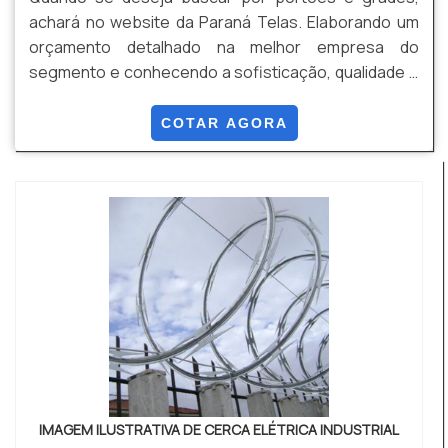
achará no website da Paraná Telas. Elaborando um
orçamento detalhado na melhor empresa do
segmento e conhecendo a sofisticação, qualidade e
preço justo em um só lugar. UM POUCO MAIS SOBRE
PORTÕES E GRADES Quem quer achar portões e
COTAR AGORA
grades em uma empresa inovadora, chega até a
Paraná Telas. Empresa especializada em alambrado
industrial e gradil revestido em PVC, oferecendo o
que há de melhor n...
IMAGEM ILUSTRATIVA DE CERCA ELÉTRICA INDUSTRIAL