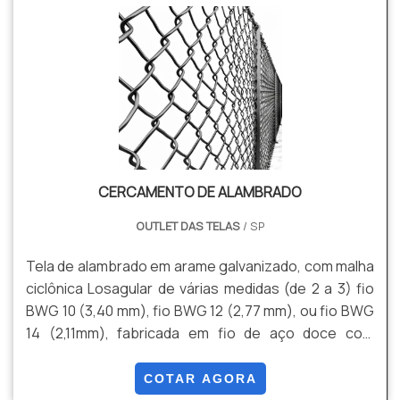
soldada; Tela ondulada; Tela para aviário; Muretas de
concreto; Entre outros.Demais detalhesCada um
dos tipos de.
CERCAMENTO DE ALAMBRADO
OUTLET DAS TELAS
/ SP
Tela de alambrado em arame galvanizado, com malha
ciclônica Losagular de várias medidas (de 2 a 3) fio
BWG 10 (3,40 mm), fio BWG 12 (2,77 mm), ou fio BWG
14 (2,11mm), fabricada em fio de aço doce com
tensão média de ruptura de 40 a 60 kg / mm² de
acordo com a NBR 5589, galvanizado por imersão em
COTAR AGORA