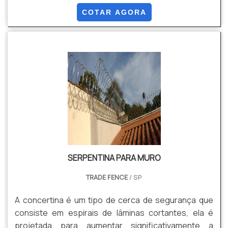
mínima de 120µm(micras), podendo ser as alturas de
COTAR AGORA
1,03, 1,53, 2,03 e 2,43.
SERPENTINA PARA MURO
TRADE FENCE
/ SP
A concertina é um tipo de cerca de segurança que
consiste em espirais de lâminas cortantes, ela é
projetada para aumentar significativamente a