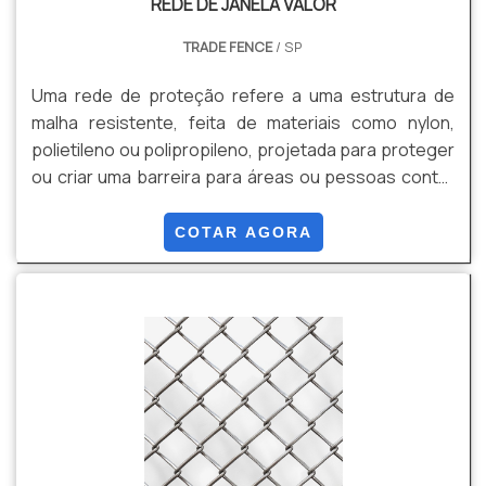
REDE DE JANELA VALOR
TRADE FENCE
/ SP
Uma rede de proteção refere a uma estrutura de
malha resistente, feita de materiais como nylon,
polietileno ou polipropileno, projetada para proteger
ou criar uma barreira para áreas ou pessoas contra
quedas ou acidentes em diferentes ambientes e
contextos. Algumas de suas vantagens são:
COTAR AGORA
Segurança contra Quedas, Proteção de Piscinas,
Segurança em Obras, Preservação de Ambientes,
Estética, Durabilidade e Resistência, Facilidade de
Instalação, Custo-Benefício, entre outros