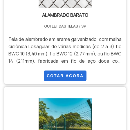
ALAMBRADO BARATO
OUTLET DAS TELAS
/ SP
Tela de alambrado em arame galvanizado, com malha
ciclônica Losagular de várias medidas (de 2 a 3) fio
BWG 10 (3,40 mm), fio BWG 12 (2,77 mm), ou fio BWG
14 (2,11mm), fabricada em fio de aço doce com
tensão média de ruptura de 40 a 60 kg / mm² de
acordo com a NBR 5589, galvanizado por imersão em
COTAR AGORA
banho de zinco antes de tecer a malha, com uma
quantidade mínima de zinco da ordem de 70 g / m²
NBR 6331, com acabamento lateral de pontas
dobradas.