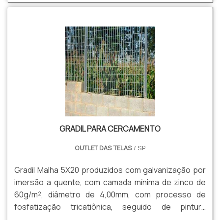
banho de zinco antes de tecer a malha, com uma
quantidade mínima de zinco da ordem de 70 g / m²
NBR 6331, com acabamento lateral de pontas
dobradas.
GRADIL PARA CERCAMENTO
OUTLET DAS TELAS
/ SP
Gradil Malha 5X20 produzidos com galvanização por
imersão a quente, com camada mínima de zinco de
60g/m², diâmetro de 4,00mm, com processo de
fosfatização tricatiônica, seguido de pintura
eletrostática Thermoplastic poliéster com camada