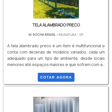
TELA ALAMBRADO PRECO
M. ROCHA BRASIL
/ INDAIATUBA - SP
A tela alambrado preco é um item é multifuncional e
conta com dezenas de modelos variados, cada um
adequado para um tipo de ambiente, desde locais
menores até espaços maiores e que sofrem com as
mudanças climáticas. Eles podem ser encontrados
em Monte Mor e Capivari, sendo alguns dos locais
COTAR AGORA
que podem escolher a tela para alambrado são:
Residências; Quadras; Sítios; Chácaras; Clubes;
Comércios; Indústrias; Escolas. Modelos de telaUm
dos modelos mais procurados é a tela de alambrado
fabricada espe.