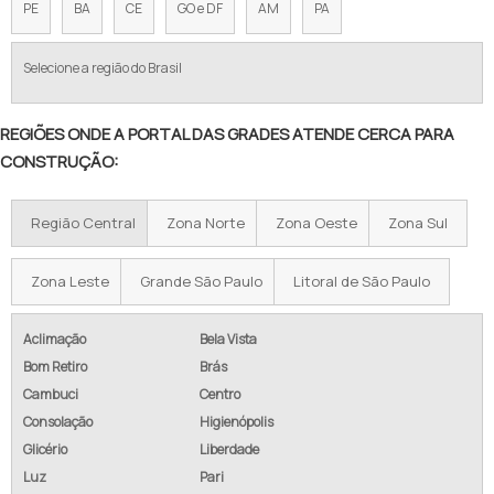
TELA DE ARAME GALVANIZADO PREÇO
PE
BA
CE
GO e DF
AM
PA
VALOR DE TELA DE ALAMBRADO
Selecione a região do Brasil
TELA ALAMBRADO PREÇO METRO
REGIÕES ONDE A PORTAL DAS GRADES ATENDE CERCA PARA
ALAMBRADO PREÇO M2
CONSTRUÇÃO:
PREÇO DE ALAMBRADO POR METRO
Região Central
Zona Norte
Zona Oeste
Zona Sul
TELA GALVANIZADA PREÇO POR METRO
ALAMBRADO PREÇO M2 INSTALADO
Zona Leste
Grande São Paulo
Litoral de São Paulo
CUSTO ALAMBRADO M2
Aclimação
Bela Vista
Bom Retiro
Brás
ALAMBRADO COM CONCERTINA
Cambuci
Centro
ALAMBRADO GALVANIZADO PREÇO
Consolação
Higienópolis
Glicério
Liberdade
EMPRESA DE ALAMBRADO
Luz
Pari