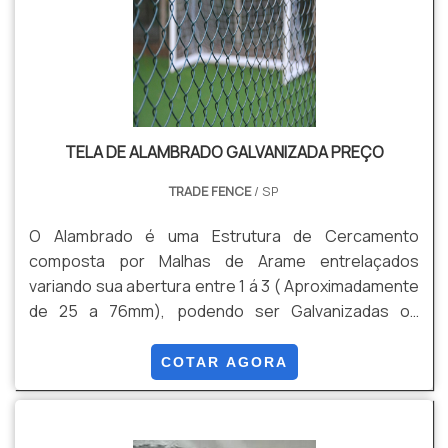
TELA DE ALAMBRADO GALVANIZADA PREÇO
TRADE FENCE
/ SP
O Alambrado é uma Estrutura de Cercamento
composta por Malhas de Arame entrelaçados
variando sua abertura entre 1 á 3 ( Aproximadamente
de 25 a 76mm), podendo ser Galvanizadas ou
Galvanizadas mais Revestimento em PVC. Algumas
de suas Vantagens são: Durabilidade , Versatilidade,
COTAR AGORA
Custo Beneficio, Facilidade de Instalação, entre
outras