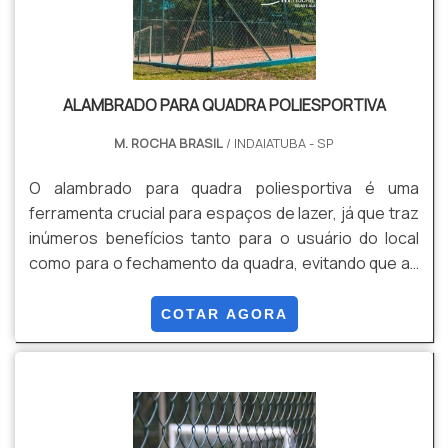
ALAMBRADO PARA QUADRA POLIESPORTIVA
M. ROCHA BRASIL
/ INDAIATUBA - SP
O alambrado para quadra poliesportiva é uma
ferramenta crucial para espaços de lazer, já que traz
inúmeros benefícios tanto para o usuário do local
como para o fechamento da quadra, evitando que as
bolas escapem ou haja invasão dentro do jogo. Uma
quadra poliesportiva é um terreno demarcado e
COTAR AGORA
alinhado para a realização de práticas esportivas
como: Basquete; Futebol; Vôlei; Outras atividades.
Essa área de lazer pode ser encontrada em diversos
locais, como praças, condomínios ou em outros
locais p.