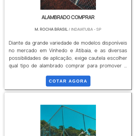
ALAMBRADO COMPRAR
M. ROCHA BRASIL
/ INDAIATUBA - SP
Diante da grande variedade de modelos disponíveis
no mercado em Vinhedo e Atibaia, e as diversas
possibilidades de aplicação, exige cautela escolher
qual tipo de alambrado comprar para promover o
cercamento de espaços abertos com maior
segurança e ao mesmo tempo agregar valor
COTAR AGORA
estético ao local. Importância do alambrado e sua
procedênciaAo escolher qual tipo e quantidade de
alambrado é muito importante associar as
características do produto e o valor de custo à sua
procedência. Por isso recomenda.