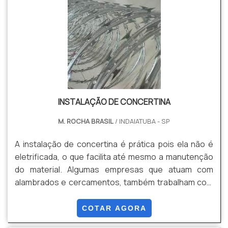
INSTALAÇÃO DE CONCERTINA
M. ROCHA BRASIL
/ INDAIATUBA - SP
A instalação de concertina é prática pois ela não é
eletrificada, o que facilita até mesmo a manutenção
do material. Algumas empresas que atuam com
alambrados e cercamentos, também trabalham com
concertina, ou seja, é possível instalar o item no
momento da implantação da cerca ou alambrado.A
COTAR AGORA
concertina é muito utilizada, sendo um item versátil e