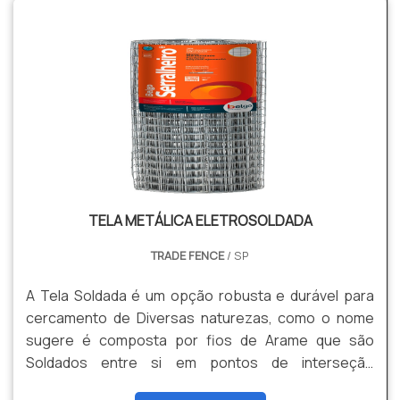
eficiente. O produto serve para promover mais
proteção aos ambiente em que é instalado, ele atua
como uma barreira de segurança laminada que
possui lâmi.
TELA METÁLICA ELETROSOLDADA
TRADE FENCE
/ SP
A Tela Soldada é um opção robusta e durável para
cercamento de Diversas naturezas, como o nome
sugere é composta por fios de Arame que são
Soldados entre si em pontos de interseção
formando uma malha rígida e de Alta resistência e