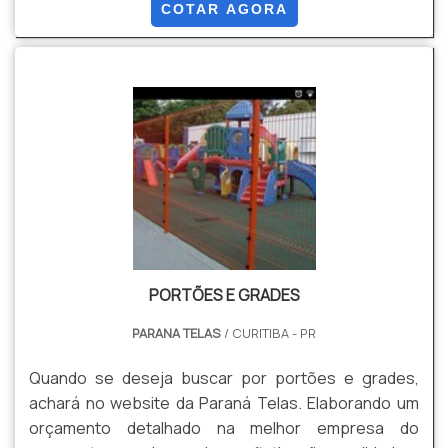
segurança para uma ampla gama de aplicações.
COTAR AGORA
Apresenta diversas malhas, retangulares e
quadradas, podendo ser Galvanizadas com Tripla
camada de Zinco, e Galvanizadas + Revestimento em
PVC. Dentre suas Vantagens estão: Resistência,
Segurança, Estabilidade, Durabilidade, Versatilidade,
Facilidade de instalação, Entre outros.
PORTÕES E GRADES
PARANA TELAS
/ CURITIBA - PR
Quando se deseja buscar por portões e grades,
achará no website da Paraná Telas. Elaborando um
orçamento detalhado na melhor empresa do