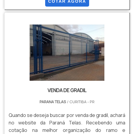
os profissionais especializados da Paraná Telas o
COTAR AGORA
cliente conseguirá proteção com soluções para
gradis, concertinas, telas, ou qualquer outro produto
necessário para a fixação deste tipo de cercamento.
MAIS INFORM...
VENDA DE GRADIL
PARANA TELAS
/ CURITIBA - PR
Quando se deseja buscar por venda de gradil, achará
no website da Paraná Telas. Recebendo uma
cotação na melhor organização do ramo e