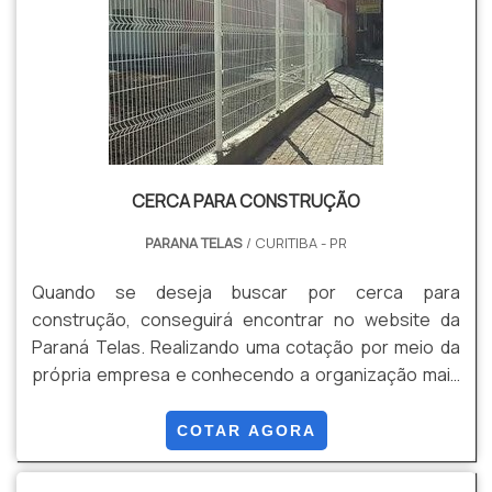
CERCA PARA CONSTRUÇÃO
PARANA TELAS
/ CURITIBA - PR
Quando se deseja buscar por cerca para
construção, conseguirá encontrar no website da
Paraná Telas. Realizando uma cotação por meio da
própria empresa e conhecendo a organização mais
competente do ramo. Quando o desejo é por cerca
para construção, com os colaboradores da Paraná
COTAR AGORA
Telas o cliente poderá encontrar precisão com
soluções para gradis, concertinas, telas, ou qualquer