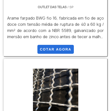
OUTLET DAS TELAS
/ SP
Arame farpado BWG fio 16, fabricada em fio de aço
doce com tensão média de ruptura de 40 a 60 kg /
mm² de acordo com a NBR 5589, galvanizado por
imersão em banho de zinco antes de tecer a malha,
com uma quantidade mínima de zinco da ordem de 70
g / m² NBR 6331
COTAR AGORA