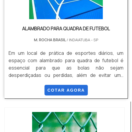
ALAMBRADO PARA QUADRA DE FUTEBOL
M. ROCHA BRASIL
/ INDAIATUBA - SP
Em um local de prática de esportes diários, um
espaço com alambrado para quadra de futebol é
essencial para que as bolas não sejam
desperdiçadas ou perdidas, além de evitar uma
possível intervenção de pessoas de fora local
cercado.O alambrado para quadra consiste numa
COTAR AGORA
cerca de aço galvanizado, presa em mourões de
madeira ou concreto, que têm como intuito envolver
o local indicado e garantir proteção e tranquilidade
para os usuários do e...