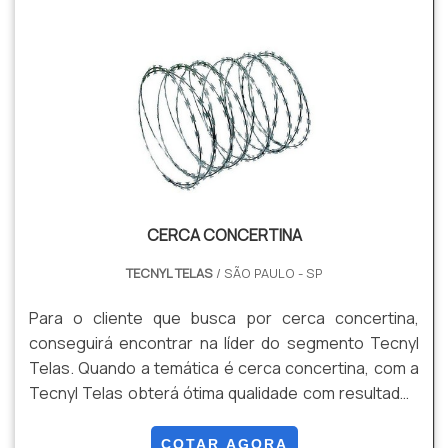
bruscos e reações dos animais quanto em relação
às adversidades climáticas, como sol, chuvas e
oxidação.
CERCA CONCERTINA
TECNYL TELAS
/ SÃO PAULO - SP
Para o cliente que busca por cerca concertina,
conseguirá encontrar na líder do segmento Tecnyl
Telas. Quando a temática é cerca concertina, com a
Tecnyl Telas obterá ótima qualidade com resultados
satisfatórios para clientes espalhados por todos os
estados do Brasil. MAIS DETALHES INTERESSANTES
COTAR AGORA