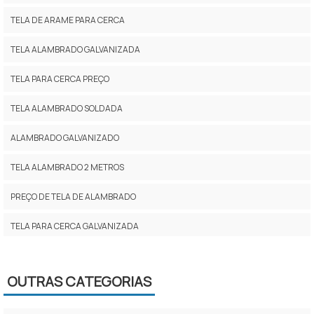
TELA DE ARAME PARA CERCA
TELA ALAMBRADO GALVANIZADA
TELA PARA CERCA PREÇO
TELA ALAMBRADO SOLDADA
ALAMBRADO GALVANIZADO
TELA ALAMBRADO 2 METROS
PREÇO DE TELA DE ALAMBRADO
TELA PARA CERCA GALVANIZADA
TELA PARA ALAMBRADO GALVANIZADA PREÇO
OUTRAS CATEGORIAS
TELA PARA ALAMBRADO PREÇO