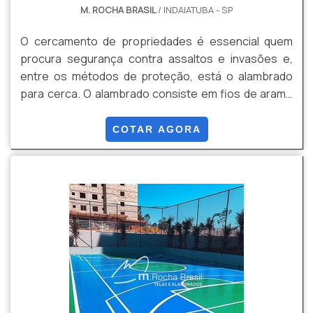
M. ROCHA BRASIL
/ INDAIATUBA - SP
O cercamento de propriedades é essencial quem
procura segurança contra assaltos e invasões e,
entre os métodos de proteção, está o alambrado
para cerca. O alambrado consiste em fios de arame
galvanizado que se entrelaçam formando figuras
losangulares ou quadriculares, anexos em mourões
COTAR AGORA
para manter a fixação e a força da tela, envolvendo a
propriedade cercada.Por ser um material resistente,
a durabilidade é ainda maior além da possibilid...