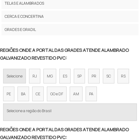
TELA ALAMBRADO VERDE
TELAS E ALAMBRADOS
ALAMBRADO PARA QUADRA
CERCA E CONCERTINA
TELA GALVANIZADA PARA ALAMBRADO
GRADES E GRADIL
TELA ALAMBRADO 1 20
REGIÕES ONDE A PORTAL DAS GRADES ATENDE ALAMBRADO
TELA DE FERRO PARA CERCA
GALVANIZADO REVESTIDO PVC:
TELA DE AÇO PARA CERCA
Selecione
RJ
MG
ES
SP
PR
SC
RS
TELA ALAMBRADO FIO 12
TELA DE ARAME GALVANIZADO PREÇO
PE
BA
CE
GO e DF
AM
PA
VALOR DE TELA DE ALAMBRADO
Selecione a região do Brasil
TELA ALAMBRADO PREÇO METRO
REGIÕES ONDE A PORTAL DAS GRADES ATENDE ALAMBRADO
ALAMBRADO PREÇO M2
GALVANIZADO REVESTIDO PVC: