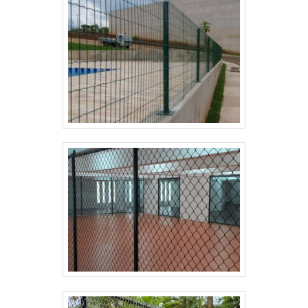
frequentes de produtos que não cumprem com suas
funções adequadamente. Assim, é possível poupar
gastos desnecessários.Existem diversos motivos
para a Paraná Telas ter se tornado destaque quando
pensamos em uma empresa que entrega confiança
e serviços de qualidade. Alguns desses motivos são:
Equipe multidisciplinar de consultores associados;
Profissionais com vasta experiência na área de
atuação; Equipe de alta qualidade; Escritório de alta
qualidade onde são realizadas as atividades; Sala de
treinamento com materiais sofisticados;
Equipamentos de última geração. QUALIDADES E
PONTOS FORTES DA EMPRESAApenas na Paraná
Telas as melhores opções sempre estão à
disposição quando se procura soluções para grade
de proteção. Sempre de olho no mercado, traz
novidades em itens como alambrado industrial e
portão autoportante.É conhecida por ser uma