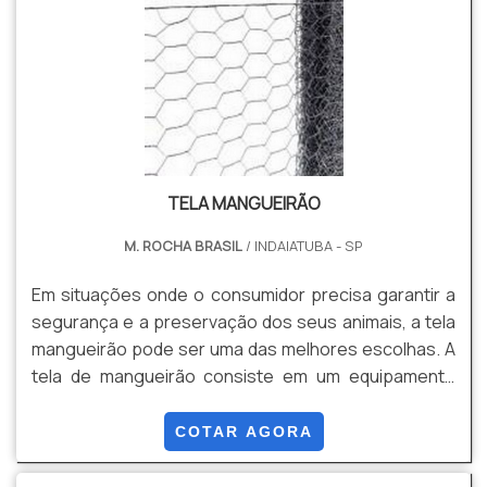
entre outros.
TELA MANGUEIRÃO
M. ROCHA BRASIL
/ INDAIATUBA - SP
Em situações onde o consumidor precisa garantir a
segurança e a preservação dos seus animais, a tela
mangueirão pode ser uma das melhores escolhas. A
tela de mangueirão consiste em um equipamento
feito de aço galvanizado, fabricado especialmente
para proteção de animais de médio porte. Ela possui
COTAR AGORA
baixo teor de carbono, e o material galvanizado
garante maior resistência, tanto contra movimentos