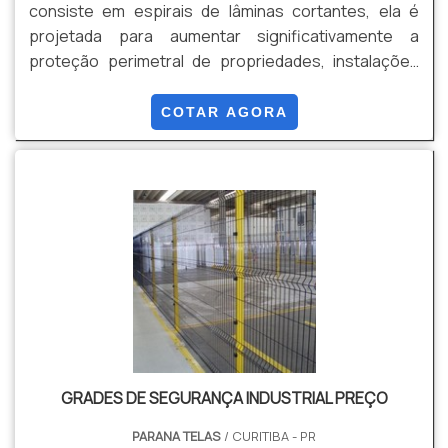
consiste em espirais de lâminas cortantes, ela é
projetada para aumentar significativamente a
proteção perimetral de propriedades, instalações
industriais, comerciais e governamentais, entre
outros locais que necessitam de segurança robusta
COTAR AGORA
contra invasões. Suas Vantagens são: Eficiência de
Segurança, Dissuasão Visual, Adaptação a
Diferentes Ambientes, Durabilidade e Resistência,
Baixa Manutenção, Rápida Implementação,
Versatilidade de Aplicações, Conformidade com
Normas de Segurança, entre outras
GRADES DE SEGURANÇA INDUSTRIAL PREÇO
PARANA TELAS
/ CURITIBA - PR