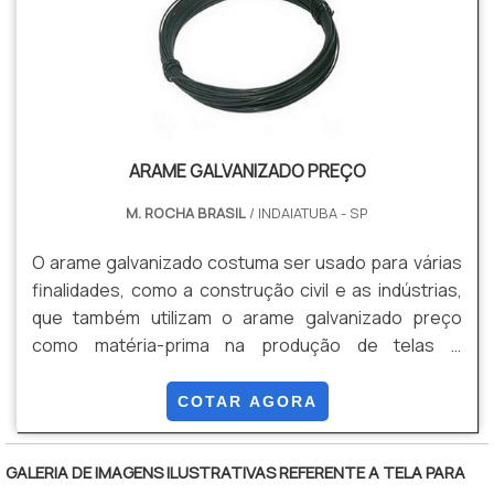
ARAME GALVANIZADO PREÇO
M. ROCHA BRASIL
/ INDAIATUBA - SP
O arame galvanizado costuma ser usado para várias
finalidades, como a construção civil e as indústrias,
que também utilizam o arame galvanizado preço
como matéria-prima na produção de telas e
grampos.Quando se pensa em custo-benefício, o
valor do arame galvanizado é referência. Em geral, as
COTAR AGORA
empresas que fábricam esses cercamentos
costumam cobrar um preço justo para um produto
GALERIA DE IMAGENS ILUSTRATIVAS REFERENTE A TELA PARA
tão duradouro e que irá resistir durante um longo