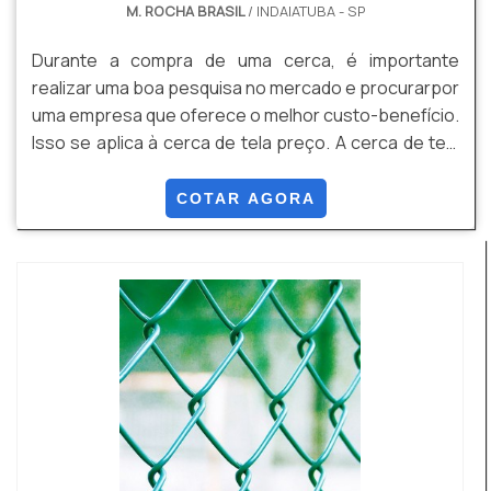
M. ROCHA BRASIL
/ INDAIATUBA - SP
Durante a compra de uma cerca, é importante
realizar uma boa pesquisa no mercado e procurarpor
uma empresa que oferece o melhor custo-benefício.
Isso se aplica à cerca de tela preço. A cerca de tela
feita de arame possui inúmeros benefícios,
principalmente se instalada da maneira correta e por
COTAR AGORA
técnicos especializados neste tipo de serviço. A
principal vantagem do item que merece destaque, é
seu nível de segurança, por exemplo.Outro fato...