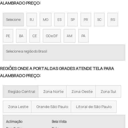
ALAMBRADO PREÇO:
TELA DE AÇO PARA CERCA
Selecione
RJ
MG
ES
SP
PR
SC
RS
TELA ALAMBRADO FIO 12
TELA DE ARAME GALVANIZADO PREÇO
PE
BA
CE
GO e DF
AM
PA
VALOR DE TELA DE ALAMBRADO
Selecione a região do Brasil
TELA ALAMBRADO PREÇO METRO
REGIÕES ONDE A PORTAL DAS GRADES ATENDE TELA PARA
ALAMBRADO PREÇO M2
ALAMBRADO PREÇO:
PREÇO DE ALAMBRADO POR METRO
Região Central
Zona Norte
Zona Oeste
Zona Sul
TELA GALVANIZADA PREÇO POR METRO
ALAMBRADO PREÇO M2 INSTALADO
Zona Leste
Grande São Paulo
Litoral de São Paulo
CUSTO ALAMBRADO M2
Aclimação
Bela Vista