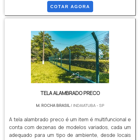
Elas são muito utilizadas em Limeira e Americana, e
COTAR AGORA
alguns dos locais onde podem ser encontradas as
telas para alambrado para cercamento são:
Residências; Quadras; Viveiros; Sítios; Chácaras;
Clubes; Comércios...
TELA ALAMBRADO PRECO
M. ROCHA BRASIL
/ INDAIATUBA - SP
A tela alambrado preco é um item é multifuncional e
conta com dezenas de modelos variados, cada um
adequado para um tipo de ambiente, desde locais