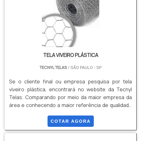
TELA VIVEIRO PLÁSTICA
TECNYL TELAS
/ SÃO PAULO - SP
Se o cliente final ou empresa pesquisa por tela
viveiro plástica, encontrará no website da Tecnyl
Telas. Comparando por meio da maior empresa da
área e conhecendo a maior referência de qualidade
da área de atuação. Quando o quesito é tela viveiro
plástica, na Tecnyl Telas conseguirá excelente
COTAR AGORA
custo-benefício com comprometimento com os
resultados dos clientes.OUTRAS INFORMAÇÕES