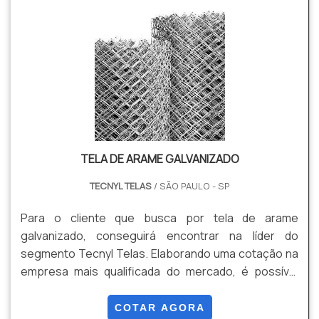
e fazendas, principalmente por ser um produto com
longa durabilidade e pela economia que proporciona
no cercam.
TELA DE ARAME GALVANIZADO
TECNYL TELAS
/ SÃO PAULO - SP
Para o cliente que busca por tela de arame
galvanizado, conseguirá encontrar na líder do
segmento Tecnyl Telas. Elaborando uma cotação na
empresa mais qualificada do mercado, é possível
conhecer detalhes sobre a organização mais
competente do ramo.UM POUCO MAIS SOBRE A
COTAR AGORA