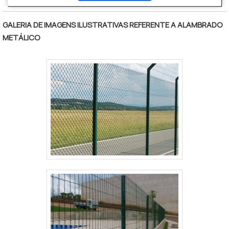
TELA DE ARAME GALVANIZADOQuem pesquisa na
internet por tela de arame galvanizado em uma
GALERIA DE IMAGENS ILUSTRATIVAS REFERENTE A ALAMBRADO
empresa comprometida com os serviços, descobre
METÁLICO
a Tecnyl Telas. Com grande know-how focado em
telas para amarração de alvenaria e telas hexagonais
(metálicas e plásticas), a companhia oferece
sempre a melhor opção para o cliente final.Ainda
tratando-se de tela de arame galvanizado, na
essência da empresa, a mesma deve prezar pelos
produtos e serviços com ótima qualidade e
proteção, detalhes que passam despercebidos e
podem gerar prejuízo futuros para os
clientes.Existem muitas formas diferentes de
demonstrar conhecimento e autoridade em uma área
de atuação. Por que a Tecnyl Telas é referência
quando buscar por tela de arame galvanizado:
Colaboradores proativos; Profissionais treinados
para atender com rapidez e eficácia; Trabalhadores