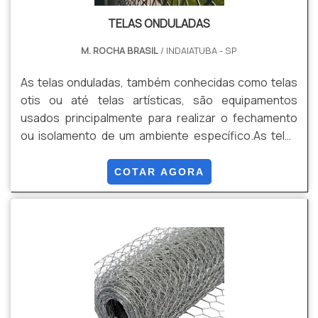
TELAS ONDULADAS
M. ROCHA BRASIL
/ INDAIATUBA - SP
As telas onduladas, também conhecidas como telas
otis ou até telas artísticas, são equipamentos
usados principalmente para realizar o fechamento
ou isolamento de um ambiente específico.As telas
artísticas costumam ser fabricadas com: Latão;
Alumínio; Aço inox.A diferença entre cada um desses
COTAR AGORA
materiais é a sua resistência. Por exemplo, o
inoxidável é um produto duradouro e que não sofre
com a oxidação ou corrosão, ou seja, pode ter
contato direto com elementos químicos. Além disso,
esse tipo de .