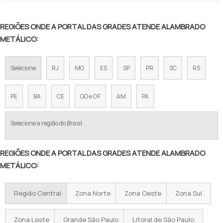
TELA ALAMBRADO 1 20
REGIÕES ONDE A PORTAL DAS GRADES ATENDE ALAMBRADO
TELA DE FERRO PARA CERCA
METÁLICO:
TELA DE AÇO PARA CERCA
Selecione
RJ
MG
ES
SP
PR
SC
RS
TELA ALAMBRADO FIO 12
TELA DE ARAME GALVANIZADO PREÇO
PE
BA
CE
GO e DF
AM
PA
VALOR DE TELA DE ALAMBRADO
Selecione a região do Brasil
TELA ALAMBRADO PREÇO METRO
REGIÕES ONDE A PORTAL DAS GRADES ATENDE ALAMBRADO
ALAMBRADO PREÇO M2
METÁLICO:
PREÇO DE ALAMBRADO POR METRO
Região Central
Zona Norte
Zona Oeste
Zona Sul
TELA GALVANIZADA PREÇO POR METRO
ALAMBRADO PREÇO M2 INSTALADO
Zona Leste
Grande São Paulo
Litoral de São Paulo