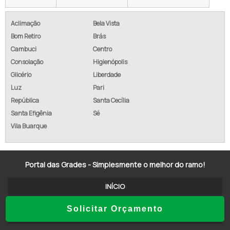
CUSTO ALAMBRADO M2
Aclimação
Bela Vista
Bom Retiro
Brás
ALAMBRADO COM CONCERTINA
Cambuci
Centro
ALAMBRADO GALVANIZADO PREÇO
Consolação
Higienópolis
Glicério
Liberdade
EMPRESA DE ALAMBRADO
Luz
Pari
República
Santa Cecília
TELA ALAMBRADO REVESTIDA PVC
Santa Efigênia
Sé
ALAMBRADO EM GOIÂNIA
Vila Buarque
ALAMBRADO GALVANIZADO REVESTIDO PVC
Portal das Grades - Simplesmente o melhor do ramo!
ALAMBRADO SOROCABA SOROCABA - SP
INÍCIO
ALAMBRADO SP
Solicitar Orçamento
ALAMBRADO DE AÇO GALVANIZADO
SOBRE NÓS