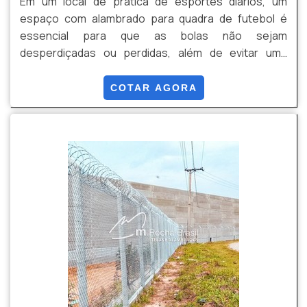
Em um local de prática de esportes diários, um
espaço com alambrado para quadra de futebol é
essencial para que as bolas não sejam
desperdiçadas ou perdidas, além de evitar uma
possível intervenção de pessoas de fora local
cercado.O alambrado para quadra consiste numa
COTAR AGORA
cerca de aço galvanizado, presa em mourões de
madeira ou concreto, que têm como intuito envolver
o local indicado e garantir proteção e tranquilidade
para os usuários do e...