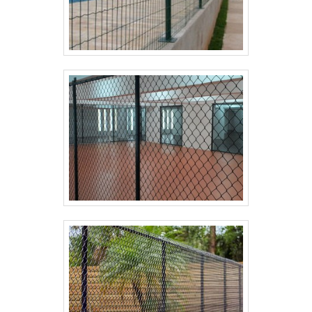
de alta qualidade; Escritório de alta qualidade onde
são realizadas as atividades; Tecnologia de ponta;
Equipamentos de última geração. A EMPRESA
ESPECIALISTA DO SEGMENTONa Tecnyl Telas
existem as melhores variedades no segmento
quando o assunto for tela de arame galvanizado. Os
clientes encontram itens como telas para fachada e
telas hexagonais (metálicas e plásticas).É
comprometida com os serviços e altamente
qualificada, padrões alcançados por conter
escritório de alta qualidade onde são realizadas as
atividades e tecnologia de ponta. Tudo isso, unido a
um time de colaboradores proativos e profissionais
treinados para atender com rapidez e eficácia, fecha
todo o ciclo de entrega com excelência para toda a
carteira de clientes.Aproveite a visita para acessar o
site e saber mais sobre a empresa, os serviços e os
produtos. Se preferir, entre em contato com um dos