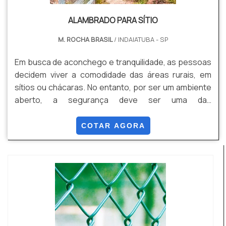
ALAMBRADO PARA SÍTIO
M. ROCHA BRASIL
/ INDAIATUBA - SP
Em busca de aconchego e tranquilidade, as pessoas
decidem viver a comodidade das áreas rurais, em
sítios ou chácaras. No entanto, por ser um ambiente
aberto, a segurança deve ser uma das
preocupações mais observadas pelos clientes, e
por isso procuram por opções de cercamentos.O
COTAR AGORA
alambrado para sítio em Atibaia e Itatiba, nada mais é
do que uma tela fixada por mourões que tem o papel
de envolver o local destinado pelo cliente, para
ofere...