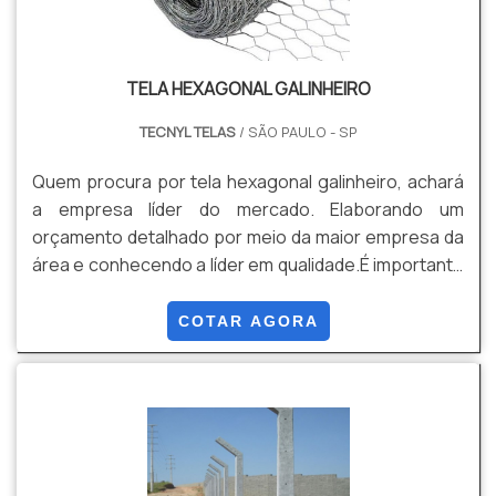
TELA HEXAGONAL GALINHEIRO
TECNYL TELAS
/ SÃO PAULO - SP
Quem procura por tela hexagonal galinheiro, achará
a empresa líder do mercado. Elaborando um
orçamento detalhado por meio da maior empresa da
área e conhecendo a líder em qualidade.É importante
lembrar que o produto deve sempre ser adquirido
com empresas especializadas no segmento. Esse
COTAR AGORA
tipo de cuidado ajuda a garantir a qualidade e
durabilidade dos materiais, além de evitar prejuízos
com substituições frequentes de produtos que não
cumprem com suas funções adequadamente. Assim,
é possível poupar gastos
desnecessários.DIFERENCIAIS IMPORTANTES DE