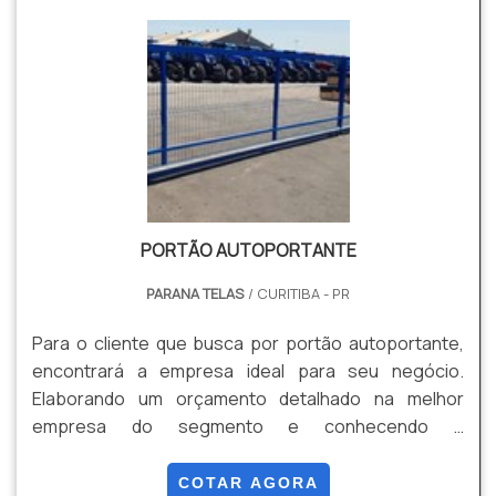
alambrado é pouco e a vida útil é longa, ou seja, é um
investimento com ótimo custo-benefício e que vale a
pen.
PORTÃO AUTOPORTANTE
PARANA TELAS
/ CURITIBA - PR
Para o cliente que busca por portão autoportante,
encontrará a empresa ideal para seu negócio.
Elaborando um orçamento detalhado na melhor
empresa do segmento e conhecendo a
sofisticação, qualidade e preço justo em um só
lugar.UM POUCO MAIS SOBRE PORTÃO
COTAR AGORA