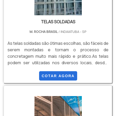
TELAS SOLDADAS
M. ROCHA BRASIL
/ INDAIATUBA - SP
As telas soldadas são ótimas escolhas, são fáceis de
serem montadas e tornam o processo de
concretagem muito mais rápido e prático.As telas
podem ser utilizadas nos diversos locais, desde:
Lajes; Pontes; Paredes; Pisos; Piscinas; Fundações;
Revestimentos.Para comprar tela soldada, é
COTAR AGORA
importante contar com o suporte de empresas
especializadas e que conheçam profundamente
esse mercado. Conheça mais sobre as telas Uma
das mudanças mais perceptíveis no mercado de
telas é a melhora da tecnologia no pr.