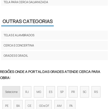
TELA PARA CERCA GALVANIZADA
TELA PARA ALAMBRADO GALVANIZADA PREÇO
OUTRAS CATEGORIAS
TELA PARA ALAMBRADO PREÇO
TELA ALAMBRADO VERDE
TELAS E ALAMBRADOS
ALAMBRADO PARA QUADRA
CERCA E CONCERTINA
TELA GALVANIZADA PARA ALAMBRADO
GRADES E GRADIL
TELA ALAMBRADO 1 20
REGIÕES ONDE A PORTAL DAS GRADES ATENDE CERCA PARA
TELA DE FERRO PARA CERCA
OBRA:
TELA DE AÇO PARA CERCA
Selecione
RJ
MG
ES
SP
PR
SC
RS
TELA ALAMBRADO FIO 12
TELA DE ARAME GALVANIZADO PREÇO
PE
BA
CE
GO e DF
AM
PA