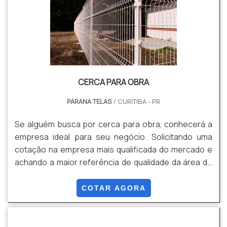
CERCA PARA OBRA
PARANA TELAS
/ CURITIBA - PR
Se alguém busca por cerca para obra, conhecerá a
empresa ideal para seu negócio. Solicitando uma
cotação na empresa mais qualificada do mercado e
achando a maior referência de qualidade da área de
atuação. DIFERENCIAIS IMPORTANTES DE CERCA
PARA OBRA Quem procura por cerca para obra em
COTAR AGORA
uma empresa altamente qualificada, descobre a
Paraná Telas. A empresa trabalha com alambrado
industrial e gradil revestido em PVC, disponibilizando