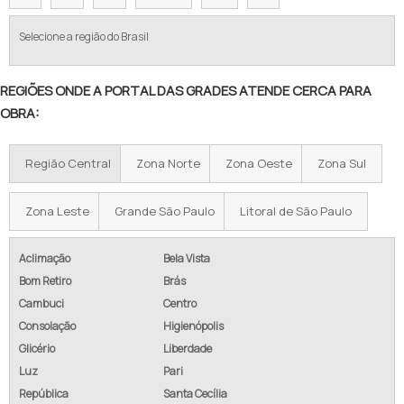
VALOR DE TELA DE ALAMBRADO
Selecione a região do Brasil
TELA ALAMBRADO PREÇO METRO
REGIÕES ONDE A PORTAL DAS GRADES ATENDE CERCA PARA
ALAMBRADO PREÇO M2
OBRA:
PREÇO DE ALAMBRADO POR METRO
Região Central
Zona Norte
Zona Oeste
Zona Sul
TELA GALVANIZADA PREÇO POR METRO
ALAMBRADO PREÇO M2 INSTALADO
Zona Leste
Grande São Paulo
Litoral de São Paulo
CUSTO ALAMBRADO M2
Aclimação
Bela Vista
Bom Retiro
Brás
ALAMBRADO COM CONCERTINA
Cambuci
Centro
ALAMBRADO GALVANIZADO PREÇO
Consolação
Higienópolis
Glicério
Liberdade
EMPRESA DE ALAMBRADO
Luz
Pari
República
Santa Cecília
TELA ALAMBRADO REVESTIDA PVC