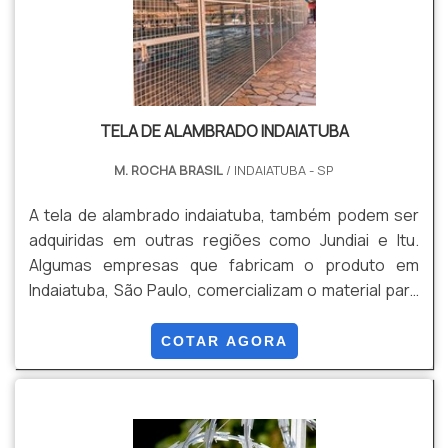
TELA DE ALAMBRADO INDAIATUBA
M. ROCHA BRASIL
/ INDAIATUBA - SP
A tela de alambrado indaiatuba, também podem ser
adquiridas em outras regiões como Jundiai e Itu.
Algumas empresas que fabricam o produto em
Indaiatuba, São Paulo, comercializam o material para
clientes de todo território nacional.Os alambrados
são bem populares e usados para cercar diversos
COTAR AGORA
ambientes, sendo um produto altamente versátil. Os
alambrados podem ser adquiridos sob medida,
conforme a necessidade do comprador, esta
alternativa torna o processo de instalação mais