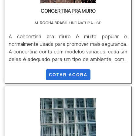
CONCERTINA PRA MURO
M. ROCHA BRASIL
/ INDAIATUBA - SP
A concertina pra muro é muito popular e
normalmente usada para promover mais segurança.
A concertina conta com modelos variados, cada um
deles é adequado para um tipo de ambiente, como
sítios, fazendas, terrenos, quadras ou outros locais
que precisam deste material.A concertina não é
COTAR AGORA
eletrificada, então sua manutenção mais fácil. Muitas
empresas que atuam com alambrados e cercamento
atuam também com as concertinas, o que facilita o
processo de instalação.O investimento para
aquisição de uma conc.