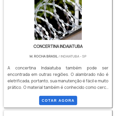
prático e rápido.Além .
CONCERTINA INDAIATUBA
M. ROCHA BRASIL
/ INDAIATUBA - SP
A concertina Indaiatuba também pode ser
encontrada em outras regiões. O alambrado não é
eletrificada, portanto, sua manutenção é fácil e muito
prático. O material também é conhecido como cerca
cortante ou ouriço, é um produto extremamente
usado para evitar furtos ou entradas indesejadas em
COTAR AGORA
residências, condomínios e empresas de todos os
portes.O investimento para adquirir uma concertina