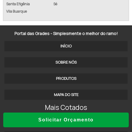
Santa Efigênia
Sé
ALAMBRADO EM GOIÂNIA
Vila Buarque
ALAMBRADO GALVANIZADO REVESTIDO PVC
Portal das Grades - Simplesmente o melhor do ramo!
ALAMBRADO SOROCABA SOROCABA - SP
INÍCIO
ALAMBRADO SP
ALAMBRADO DE AÇO GALVANIZADO
SOBRE NÓS
ALAMBRADO METÁLICO
PRODUTOS
ALAMBRADO REVESTIDO DE PVC PREÇO
MAPA DO SITE
ALAMBRADOS INDAIATUBA SP
Mais Cotados
TELA ALAMBRADO EM SP
Solicitar Orçamento
TELA PARA CERCA
ALAMBRADO BRASÍLIA DF