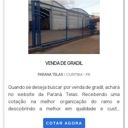
tudo q...
VENDA DE GRADIL
PARANA TELAS
/ CURITIBA - PR
Quando se deseja buscar por venda de gradil, achará
no website da Paraná Telas. Recebendo uma
cotação na melhor organização do ramo e
descobrindo a melhor em qualidade e custo
benefício. Quando a questão é venda de gradil, com
os profissionais especializados da Paraná Telas o
COTAR AGORA