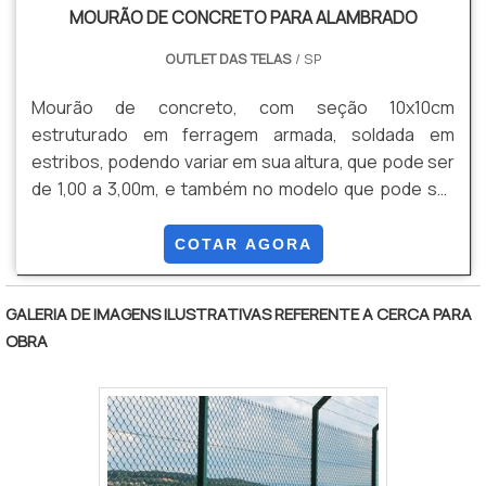
área de construção civil. Os clientes encontram itens
MOURÃO DE CONCRETO PARA ALAMBRADO
como alambrado industrial e portão autoportante
OUTLET DAS TELAS
/ SP
com ótima qualidade e precisão.A empresa também
conta com um atendimento qualificado, através de
Mourão de concreto, com seção 10x10cm
funcionários especializados e cuidadosos, que
estruturado em ferragem armada, soldada em
entendem a necessidade de cada cliente. Também
estribos, podendo variar em sua altura, que pode ser
foram investidos valores consideráveis em
de 1,00 a 3,00m, e também no modelo que pode ser
instalações de qualidade, aumentando a eficiência da
reto ou com a ponta com curva de 0,40m (com 45
marca.A Paraná Telas é uma empresa que tem feito a
graus)
COTAR AGORA
diferença no mercado por toda seriedade e
qualidade, o que garante a melhor experiência para
parceiros novos e antigos..
GALERIA DE IMAGENS ILUSTRATIVAS REFERENTE A CERCA PARA
OBRA