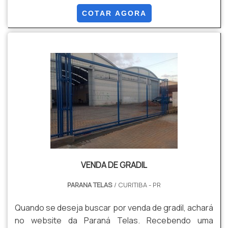
os profissionais especializados da Paraná Telas o
COTAR AGORA
cliente conseguirá proteção com soluções para
gradis, concertinas, telas, ou qualquer outro produto
necessário para a fixação deste tipo de cercamento.
MAIS INFORM...
VENDA DE GRADIL
PARANA TELAS
/ CURITIBA - PR
Quando se deseja buscar por venda de gradil, achará
no website da Paraná Telas. Recebendo uma