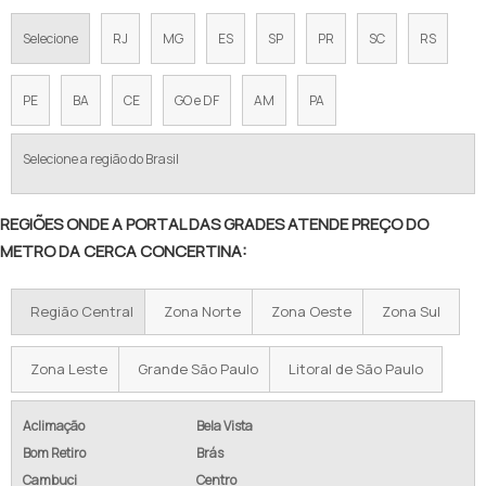
CONCERTINA EM CAMPINAS
Selecione
RJ
MG
ES
SP
PR
SC
RS
CONCERTINA EM SOROCABA
CERCA CONCERTINA PREÇO POR METRO
PE
BA
CE
GO e DF
AM
PA
CONCERTINA PREÇO 45 CM
Selecione a região do Brasil
PREÇO CONCERTINA INSTALADA
REGIÕES ONDE A PORTAL DAS GRADES ATENDE PREÇO DO
CONCERTINA DUPLA CLIPADA 45CM PREÇO
METRO DA CERCA CONCERTINA:
VALOR DA CERCA CONCERTINA
Região Central
Zona Norte
Zona Oeste
Zona Sul
CERCA ESPIRAL PREÇO
CONCERTINA PIRACICABA
Zona Leste
Grande São Paulo
Litoral de São Paulo
CONCERTINA DUPLA CLIPADA PREÇO
Aclimação
Bela Vista
Bom Retiro
Brás
COMPRAR CONCERTINA PARA MURO
Cambuci
Centro