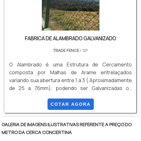
FABRICA DE ALAMBRADO GALVANIZADO
TRADE FENCE
/ SP
O Alambrado é uma Estrutura de Cercamento
composta por Malhas de Arame entrelaçados
variando sua abertura entre 1 á 3 ( Aproximadamente
de 25 a 76mm), podendo ser Galvanizadas ou
Galvanizadas mais Revestimento em PVC. Algumas
de suas Vantagens são: Durabilidade , Versatilidade,
COTAR AGORA
Custo Beneficio, Facilidade de Instalação, entre
outras
GALERIA DE IMAGENS ILUSTRATIVAS REFERENTE A PREÇO DO
METRO DA CERCA CONCERTINA