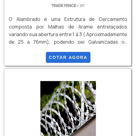
TRADE FENCE
/ SP
O Alambrado é uma Estrutura de Cercamento
composta por Malhas de Arame entrelaçados
variando sua abertura entre 1 á 3 ( Aproximadamente
de 25 a 76mm), podendo ser Galvanizadas ou
Galvanizadas mais Revestimento em PVC. Algumas
de suas Vantagens são: Durabilidade , Versatilidade,
COTAR AGORA
Custo Beneficio, Facilidade de Instalação, entre
outras