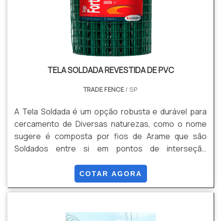
TELA SOLDADA REVESTIDA DE PVC
TRADE FENCE
/ SP
A Tela Soldada é um opção robusta e durável para
cercamento de Diversas naturezas, como o nome
sugere é composta por fios de Arame que são
Soldados entre si em pontos de interseção
formando uma malha rígida e de Alta resistência e
segurança para uma ampla gama de aplicações.
COTAR AGORA
Apresenta diversas malhas, retangulares e
quadradas, podendo ser Galvanizadas com Tripla
camada de Zinco, e Galvanizadas + Revestimento em