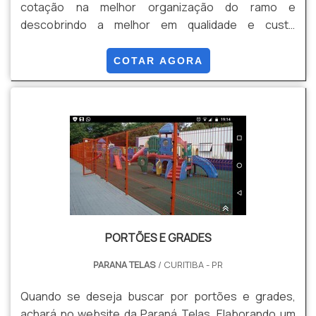
cotação na melhor organização do ramo e
descobrindo a melhor em qualidade e custo
benefício. Quando a questão é venda de gradil, com
os profissionais especializados da Paraná Telas o
COTAR AGORA
cliente conseguirá proteção com soluções para
gradis, concertinas, telas, ou qualquer outro produto
necessário para a fixação deste tipo de cercamento.
MAIS INFORM...
PORTÕES E GRADES
PARANA TELAS
/ CURITIBA - PR
Quando se deseja buscar por portões e grades,
achará no website da Paraná Telas. Elaborando um