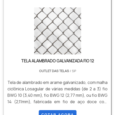
farpas afiadas por toda sua extensão, como
espinhos.O arame farpado tem como principal
utilização a proteção de áreas residenciais, além de
também servir para dem.
TELA ALAMBRADO GALVANIZADA FIO 12
OUTLET DAS TELAS
/ SP
Tela de alambrado em arame galvanizado, com malha
ciclônica Losagular de várias medidas (de 2 a 3) fio
BWG 10 (3,40 mm), fio BWG 12 (2,77 mm), ou fio BWG
14 (2,11mm), fabricada em fio de aço doce com
tensão média de ruptura de 40 a 60 kg / mm² de
acordo com a NBR 5589, galvanizado por imersão em
COTAR AGORA