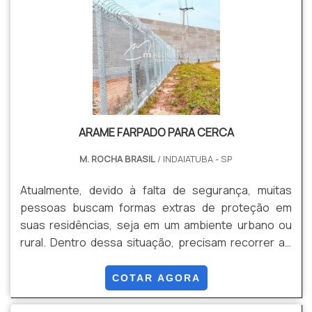
PVC. Dentre suas Vantagens estão: Resistência,
Segurança, Estabilidade, Durabilidade, Versatilidade,
Facilidade de instalação, Entre outros.
ARAME FARPADO PARA CERCA
M. ROCHA BRASIL
/ INDAIATUBA - SP
Atualmente, devido à falta de segurança, muitas
pessoas buscam formas extras de proteção em
suas residências, seja em um ambiente urbano ou
rural. Dentro dessa situação, precisam recorrer ao
uso do arame farpado para cerca.O arame farpado
consiste em dois ou mais fios de arames envoltos
COTAR AGORA
entre si, o que forma uma camada grossa, contendo