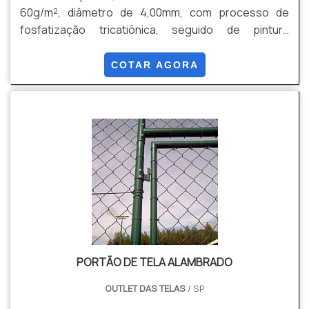
60g/m², diâmetro de 4,00mm, com processo de
fosfatização tricatiônica, seguido de pintura
eletrostática Thermoplastic poliéster com camada
mínima de 120µm(micras), podendo ser as alturas de
COTAR AGORA
1,03, 1,53, 2,03 e 2,43.
PORTÃO DE TELA ALAMBRADO
OUTLET DAS TELAS
/ SP