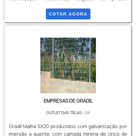
eletrostática Thermoplastic poliéster com camada
mínima de 120µm(micras), podendo ser as alturas de
COTAR AGORA
1,03, 1,53, 2,03 e 2,43.
EMPRESAS DE GRADIL
OUTLET DAS TELAS
/ SP
Gradil Malha 5X20 produzidos com galvanização por
imersão a quente, com camada mínima de zinco de