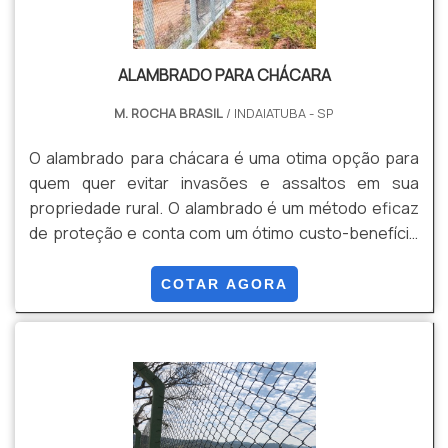
ALAMBRADO PARA CHÁCARA
M. ROCHA BRASIL
/ INDAIATUBA - SP
O alambrado para chácara é uma otima opção para
quem quer evitar invasões e assaltos em sua
propriedade rural. O alambrado é um método eficaz
de proteção e conta com um ótimo custo-benefício
para manter a segurança em locais abertos ou que
possuam grande espaço, e pode ser encontrado em
COTAR AGORA
empresas de Jundiai e Itu.Este tipo de cerca é muito
recomendada para ambientes como sítios, chácaras
e fazendas, principalmente por ser um produto com
longa durabilidade e pela economia que proporciona
no cercam.