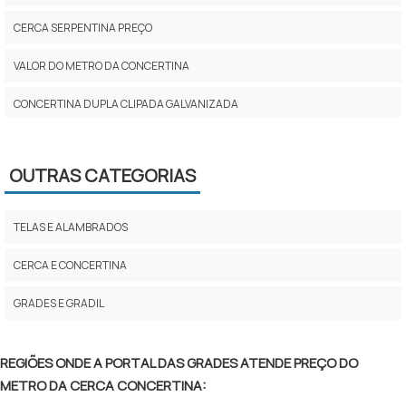
CERCA SERPENTINA PREÇO
VALOR DO METRO DA CONCERTINA
CONCERTINA DUPLA CLIPADA GALVANIZADA
CONCERTINA PREÇO POR METRO
OUTRAS CATEGORIAS
INSTALAÇÃO DE CONCERTINA PREÇO
PREÇO CERCA CONCERTINA
TELAS E ALAMBRADOS
CONCERTINA DUPLA PREÇO
CERCA E CONCERTINA
PREÇO DE CONCERTINA PARA MURO
GRADES E GRADIL
CERCA CONCERTINA PREÇO
REGIÕES ONDE A PORTAL DAS GRADES ATENDE PREÇO DO
CONCERTINA COMPRAR
METRO DA CERCA CONCERTINA: