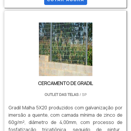
banho de zinco antes de tecer a malha, com uma
quantidade mínima de zinco da ordem de 70 g / m²
NBR 6331, com acabamento lateral de pontas
dobradas.
CERCAMENTO DE GRADIL
OUTLET DAS TELAS
/ SP
Gradil Malha 5X20 produzidos com galvanização por
imersão a quente, com camada mínima de zinco de
60g/m², diâmetro de 4,00mm, com processo de
fosfatização tricatiônica, seguido de pintura