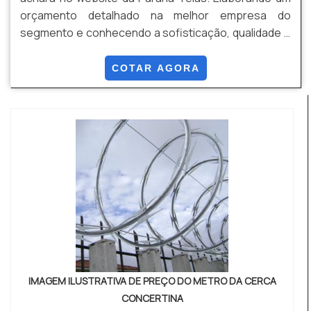
orçamento detalhado na melhor empresa do
segmento e conhecendo a sofisticação, qualidade e
preço justo em um só lugar. UM POUCO MAIS SOBRE
PORTÕES E GRADES Quem quer achar portões e
COTAR AGORA
grades em uma empresa inovadora, chega até a
Paraná Telas. Empresa especializada em alambrado
industrial e gradil revestido em PVC, oferecendo o
que há de melhor n...
IMAGEM ILUSTRATIVA DE PREÇO DO METRO DA CERCA
CONCERTINA