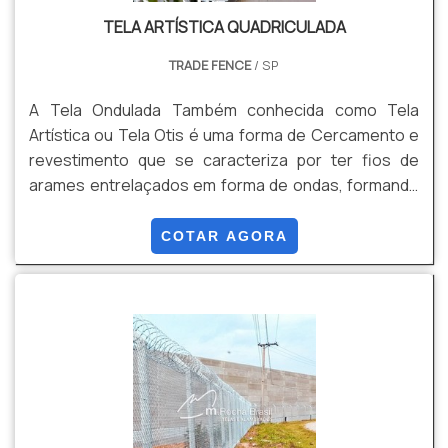
TELA ARTÍSTICA QUADRICULADA
TRADE FENCE
/ SP
A Tela Ondulada Também conhecida como Tela
Artística ou Tela Otis é uma forma de Cercamento e
revestimento que se caracteriza por ter fios de
arames entrelaçados em forma de ondas, formando
uma malha alta resistência. Pode ser produzida em
rolos ou em Painéis, conforme sua necessidade,
COTAR AGORA
evitando perda de produto, e qualidade no
acabamento final do material. Isso tudo é possível
pois produzimos este produto por encomenda sob
medida. Vantagens: Estética, Resistência,
Durabilidade, e Versatilidade, Entre outras.