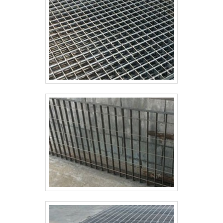
mercado de cercamentos em gradil na área de
construção civil. Os clientes encontram itens como
alambrado industrial e portão autoportante com
ótima qualidade e precisão. A empresa também
conta com um atendimento qualificado, através de
funcionários especializados e cuidadosos, que
entendem a necessidade de cada cliente. Também
foram investidos valores consideráveis em
instalações de qualidade, aumentando a eficiência da
marca. A Paraná Telas é uma empresa que tem sido
apontada de forma positiva no mercado pela
idoneidade em tudo que faz, comprovando sua
essência de trazer o melhor para os parceiros.