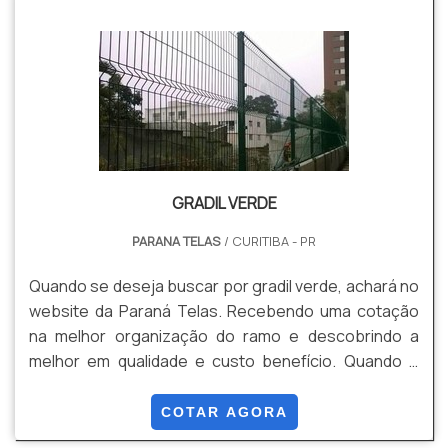
outro produto necessário para a fixação deste tipo
de cercamento. DETALHES SOBRE GRADIL VERDE A ...
GRADIL VERDE
PARANA TELAS
/ CURITIBA - PR
Quando se deseja buscar por gradil verde, achará no
website da Paraná Telas. Recebendo uma cotação
na melhor organização do ramo e descobrindo a
melhor em qualidade e custo benefício. Quando o
tema é gradil verde, com os melhores profissionais
da Paraná Telas encontramos assertividade com
COTAR AGORA
soluções para gradis, concertinas, telas, ou qualquer