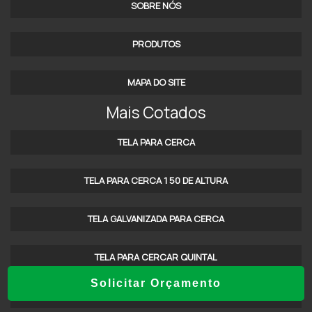
SOBRE NÓS
GRADE PISO GALVANIZADA VALOR
ONDE COMPRAR MURO COM GRADE DE ALUMÍNIO
PRODUTOS
PREÇO DAS GRADES TELAS GALVANIZADAS
MAPA DO SITE
EMPRESA DE GRADIL DE FERRO
Mais Cotados
FORNECEDOR DE GRADE DE ALUMÍNIO
TELA PARA CERCA
GRADES PANTOGRAFICAS DE ALUMÍNIO SP
TELA PARA CERCA 1 50 DE ALTURA
PREÇO DA GRADE DE ALUMINIO SOB MEDIDA
GRADE DE VARANDA EM ALUMÍNIO SP
TELA GALVANIZADA PARA CERCA
GRADIL ALUMINIO BRANCO PREÇO
TELA PARA CERCAR QUINTAL
EMPRESA DE GRADES E PORTÕES
Solicitar Orçamento
TELA PARA CERCAR TERRENO
FÁBRICA DE GRADIL