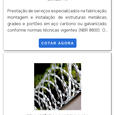
Prestação de serviços especializados na fabricação,
montagem e instalação de estruturas metálicas,
grades e portões em aço carbono ou galvanizado,
conforme normas técnicas vigentes (NBR 8800). Os
projetos são desenvolvidos com apoio de softwares
de modelagem estrutural, garantindo precisão e
COTAR AGORA
segurança. As soluções podem incluir pintura
eletrostática, galvanização a fogo e acessórios
específicos, conforme a necessidade do cliente.