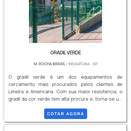
GRADIL VERDE
M. ROCHA BRASIL
/ INDAIATUBA - SP
O gradil verde é um dos equipamentos de
cercamento mais procurados pelos clientes de
Limeira e Americana. Com sua maior resistencia, o
gradil da cor verde tem alta procura e, torna-se um
dos produtos mais utilizados por garantir maior
resistência e tranquilidade no comercial, ambiente
COTAR AGORA
rural ou domiciliar.Devio o material de aço
galvanizado, a vantagem de comprar gradil é clara: