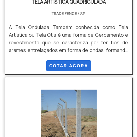
TELA ARTÍSTICA QUADRICULADA
TRADE FENCE
/ SP
A Tela Ondulada Também conhecida como Tela
Artística ou Tela Otis é uma forma de Cercamento e
revestimento que se caracteriza por ter fios de
arames entrelaçados em forma de ondas, formando
uma malha alta resistência. Pode ser produzida em
rolos ou em Painéis, conforme sua necessidade,
COTAR AGORA
evitando perda de produto, e qualidade no
acabamento final do material. Isso tudo é possível
pois produzimos este produto por encomenda sob
medida. Vantagens: Estética, Resistência,
Durabilidade, e Versatilidade, Entre outras.