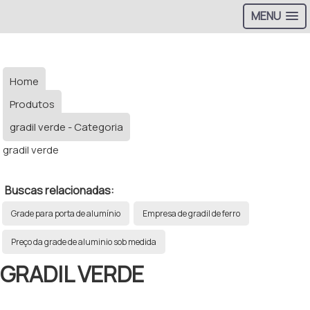
MENU
Home
Produtos
gradil verde - Categoria
gradil verde
Buscas relacionadas:
Grade para porta de alumínio
Empresa de gradil de ferro
Preço da grade de aluminio sob medida
GRADIL VERDE