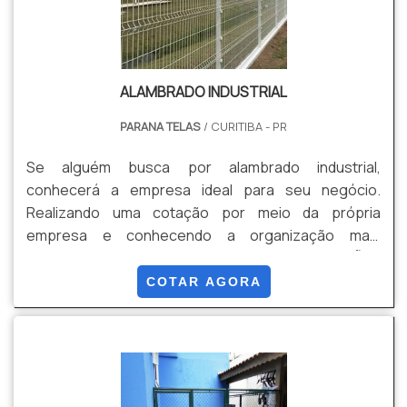
ALAMBRADO INDUSTRIAL
PARANA TELAS
/ CURITIBA - PR
Se alguém busca por alambrado industrial,
conhecerá a empresa ideal para seu negócio.
Realizando uma cotação por meio da própria
empresa e conhecendo a organização mais
competente do ramo.MAIS INFORMAÇÕES
RELEVANTES SOBRE ALAMBRADO INDUSTRIALQuem
COTAR AGORA
pesquisa na internet por alambrado industrial em uma
empresa comprometida com seus serviços, vai até o
site da Paraná Telas. Empresa especializada em
grade de proteção e gradil revestido em PVC,
garantindo o que há de melhor na atualidade.Ainda