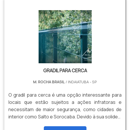
quadradas, podendo ser Galvanizadas com Tripla
camada de Zinco, e Galvanizadas + Revestimento em
PVC. Dentre suas Vantagens estão: Resistência,
Segurança, Estabilidade, Durabilidade, Versatilidade,
Facilidade de instalação, Entre outros.
GRADIL PARA CERCA
M. ROCHA BRASIL
/ INDAIATUBA - SP
O gradil para cerca é uma opção interessante para
locais que estão sujeitos a ações infratoras e
necessitam de maior segurança, como cidades de
interior como Salto e Sorocaba. Devido à sua solidez,
o gradil garante maior resistência e proteçã, além de