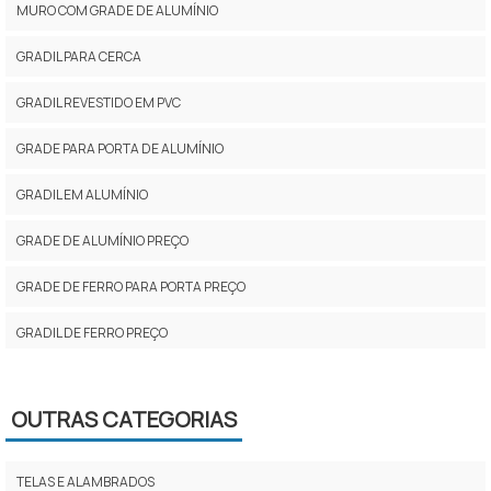
MURO COM GRADE DE ALUMÍNIO
GRADIL PARA CERCA
GRADIL REVESTIDO EM PVC
GRADE PARA PORTA DE ALUMÍNIO
GRADIL EM ALUMÍNIO
GRADE DE ALUMÍNIO PREÇO
GRADE DE FERRO PARA PORTA PREÇO
GRADIL DE FERRO PREÇO
GRADIL DE ALUMÍNIO ANODIZADO TIPO BARRA CHATA
OUTRAS CATEGORIAS
PREÇO DE GRADE DE ALUMÍNIO
GRADE GALVANIZADA PARA CERCA
TELAS E ALAMBRADOS