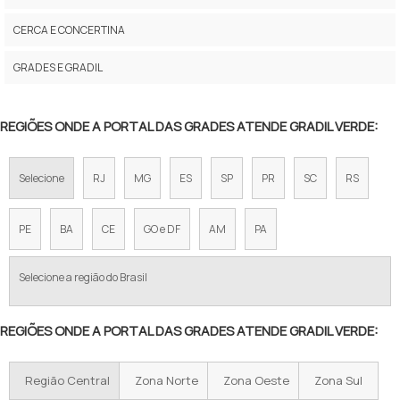
GRADES TELAS GALVANIZADAS
CERCA E CONCERTINA
GRADES PANTOGRAFICAS DE ALUMÍNIO
GRADES E GRADIL
GRADE DE VARANDA EM ALUMÍNIO
REGIÕES ONDE A PORTAL DAS GRADES ATENDE GRADIL VERDE:
GRADE GALVANIZADA PREÇO
GRADE DE ALUMINIO SOB MEDIDA
Selecione
RJ
MG
ES
SP
PR
SC
RS
GRADE PISO GALVANIZADA PREÇO
PE
BA
CE
GO e DF
AM
PA
PREÇO GRADIL DE FERRO
Selecione a região do Brasil
GRADIL PARA CERCAMENTO PREÇO
GRADEAMENTOS PARA MUROS EM ALUMÍNIO
REGIÕES ONDE A PORTAL DAS GRADES ATENDE GRADIL VERDE:
GRADIL DE ALUMÍNIO PREÇO
Região Central
Zona Norte
Zona Oeste
Zona Sul
GRADIL DE ALUMÍNIO BRANCO