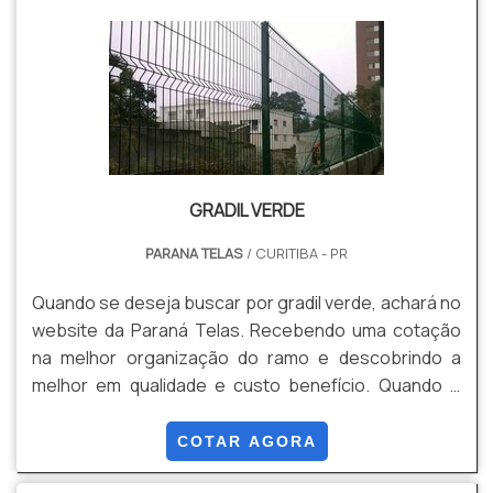
maior proteção e resistência contra oxidação, até
mesmo em ...
GRADIL VERDE
PARANA TELAS
/ CURITIBA - PR
Quando se deseja buscar por gradil verde, achará no
website da Paraná Telas. Recebendo uma cotação
na melhor organização do ramo e descobrindo a
melhor em qualidade e custo benefício. Quando o
tema é gradil verde, com os melhores profissionais
da Paraná Telas encontramos assertividade com
COTAR AGORA
soluções para gradis, concertinas, telas, ou qualquer