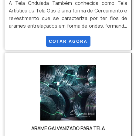
A Tela Ondulada Também conhecida como Tela
Artística ou Tela Otis é uma forma de Cercamento e
revestimento que se caracteriza por ter fios de
arames entrelaçados em forma de ondas, formando
uma malha alta resistência. Pode ser produzida em
rolos ou em Painéis, conforme sua necessidade,
COTAR AGORA
evitando perda de produto, e qualidade no
acabamento final do material. Isso tudo é possível
pois produzimos este produto por encomenda sob
medida. Vantagens: Estética, Resistência,
Durabilidade, e Versatilidade, Entre outras.
ARAME GALVANIZADO PARA TELA