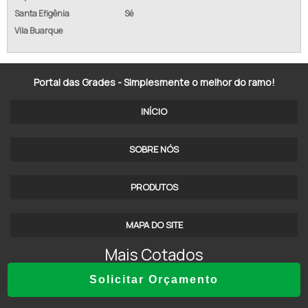
TELA ALAMBRADO REVESTIDA PVC
Santa Efigênia
Sé
ALAMBRADO EM GOIÂNIA
Vila Buarque
ALAMBRADO GALVANIZADO REVESTIDO PVC
Portal das Grades - Simplesmente o melhor do ramo!
ALAMBRADO SOROCABA SOROCABA - SP
INÍCIO
ALAMBRADO SP
ALAMBRADO DE AÇO GALVANIZADO
SOBRE NÓS
ALAMBRADO METÁLICO
PRODUTOS
ALAMBRADO REVESTIDO DE PVC PREÇO
MAPA DO SITE
ALAMBRADOS INDAIATUBA SP
Mais Cotados
TELA ALAMBRADO EM SP
Solicitar Orçamento
TELA PARA CERCA
ALAMBRADO BRASÍLIA DF