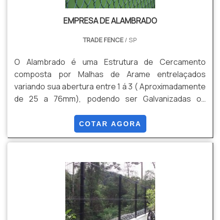
EMPRESA DE ALAMBRADO
TRADE FENCE
/ SP
O Alambrado é uma Estrutura de Cercamento
composta por Malhas de Arame entrelaçados
variando sua abertura entre 1 á 3 ( Aproximadamente
de 25 a 76mm), podendo ser Galvanizadas ou
Galvanizadas mais Revestimento em PVC. Algumas
de suas Vantagens são: Durabilidade , Versatilidade,
COTAR AGORA
Custo Beneficio, Facilidade de Instalação, entre
outras