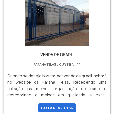
VENDA DE GRADIL
PARANA TELAS
/ CURITIBA - PR
Quando se deseja buscar por venda de gradil, achará
no website da Paraná Telas. Recebendo uma
cotação na melhor organização do ramo e
descobrindo a melhor em qualidade e custo
benefício. Quando a questão é venda de gradil, com
os profissionais especializados da Paraná Telas o
COTAR AGORA
cliente conseguirá proteção com soluções para