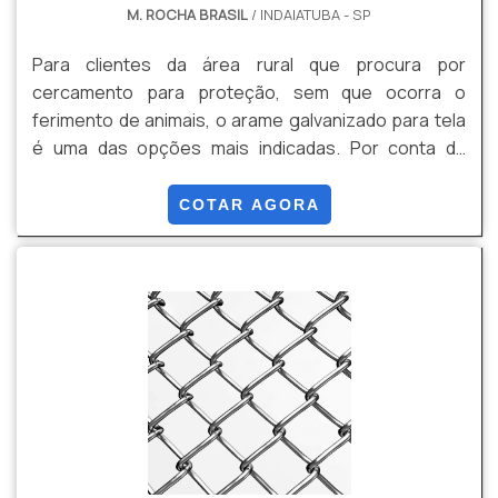
M. ROCHA BRASIL
/ INDAIATUBA - SP
Para clientes da área rural que procura por
cercamento para proteção, sem que ocorra o
ferimento de animais, o arame galvanizado para tela
é uma das opções mais indicadas. Por conta da
galvanização, esse arame conta com uma maior
resistência contra oxidação e sofre menos com o
COTAR AGORA
desgaste com o passar do tempo. O produto evita
invasões inesperadas e reforça a proteção das
áreas cercadas.Devido ao fácil manuseio, a
instalação e utilização do arame para tela dispensa
mão de obra extra, o que também t.