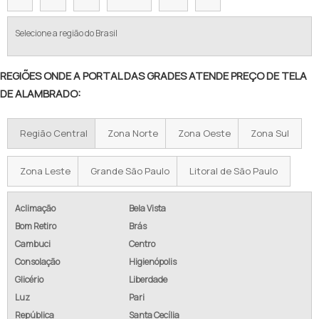
VALOR DE TELA DE ALAMBRADO
Selecione a região do Brasil
TELA ALAMBRADO PREÇO METRO
REGIÕES ONDE A PORTAL DAS GRADES ATENDE PREÇO DE TELA
ALAMBRADO PREÇO M2
DE ALAMBRADO:
PREÇO DE ALAMBRADO POR METRO
Região Central
Zona Norte
Zona Oeste
Zona Sul
TELA GALVANIZADA PREÇO POR METRO
ALAMBRADO PREÇO M2 INSTALADO
Zona Leste
Grande São Paulo
Litoral de São Paulo
CUSTO ALAMBRADO M2
Aclimação
Bela Vista
Bom Retiro
Brás
ALAMBRADO COM CONCERTINA
Cambuci
Centro
ALAMBRADO GALVANIZADO PREÇO
Consolação
Higienópolis
Glicério
Liberdade
EMPRESA DE ALAMBRADO
Luz
Pari
República
Santa Cecília