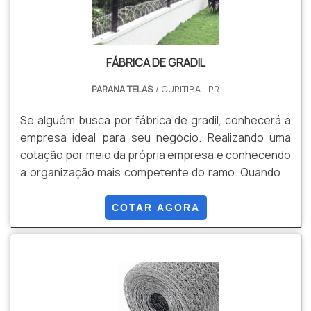
FÁBRICA DE GRADIL
PARANA TELAS
/ CURITIBA - PR
Se alguém busca por fábrica de gradil, conhecerá a
empresa ideal para seu negócio. Realizando uma
cotação por meio da própria empresa e conhecendo
a organização mais competente do ramo. Quando o
interesse é por fábrica de gradil, com a melhor mão
de obra da Paraná Telas alcançará assertividade com
COTAR AGORA
soluções para gradis, concertinas, telas, ou qualquer
outro produto necessário para a fixação deste tipo
de cercamento. DIFERENCIAIS IMPORTANTES DE
FÁBRICA DE GRADIL A Paraná Telas centraliza seus
esforços em produzir uma estrutura para os