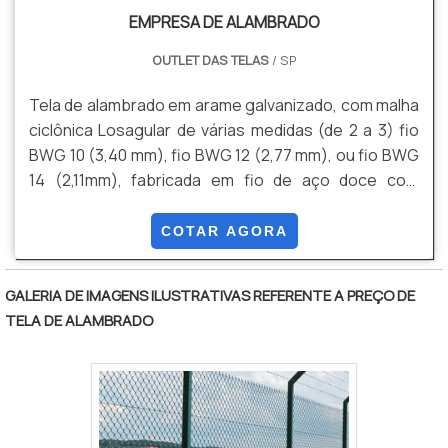
EMPRESA DE ALAMBRADO
OUTLET DAS TELAS
/ SP
Tela de alambrado em arame galvanizado, com malha
ciclônica Losagular de várias medidas (de 2 a 3) fio
BWG 10 (3,40 mm), fio BWG 12 (2,77 mm), ou fio BWG
14 (2,11mm), fabricada em fio de aço doce com
tensão média de ruptura de 40 a 60 kg / mm² de
acordo com a NBR 5589, galvanizado por imersão em
COTAR AGORA
banho de zinco antes de tecer a malha, com uma
quantidade mínima de zinco da ordem de 70 g / m²
GALERIA DE IMAGENS ILUSTRATIVAS REFERENTE A PREÇO DE
NBR 6331, com acabamento lateral de pontas
TELA DE ALAMBRADO
dobradas.