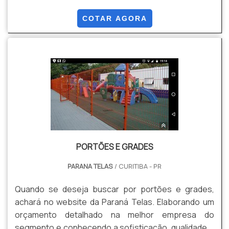
benefício. Quando a questão é venda de gradil, com
os profissionais especializados da Paraná Telas o
COTAR AGORA
cliente conseguirá proteção com soluções para
gradis, concertinas, telas, ou qualquer outro produto
necessário para a fixação deste tipo de cercamento.
MAIS INFORM...
PORTÕES E GRADES
PARANA TELAS
/ CURITIBA - PR
Quando se deseja buscar por portões e grades,
achará no website da Paraná Telas. Elaborando um
orçamento detalhado na melhor empresa do
segmento e conhecendo a sofisticação, qualidade e