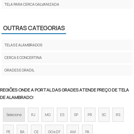
TELA PARA CERCA GALVANIZADA
TELA PARA ALAMBRADO GALVANIZADA PREÇO
OUTRAS CATEGORIAS
TELA PARA ALAMBRADO PREÇO
TELA ALAMBRADO VERDE
TELAS E ALAMBRADOS
ALAMBRADO PARA QUADRA
CERCA E CONCERTINA
TELA GALVANIZADA PARA ALAMBRADO
GRADES E GRADIL
TELA ALAMBRADO 1 20
REGIÕES ONDE A PORTAL DAS GRADES ATENDE PREÇO DE TELA
TELA DE FERRO PARA CERCA
DE ALAMBRADO:
TELA DE AÇO PARA CERCA
Selecione
RJ
MG
ES
SP
PR
SC
RS
TELA ALAMBRADO FIO 12
TELA DE ARAME GALVANIZADO PREÇO
PE
BA
CE
GO e DF
AM
PA