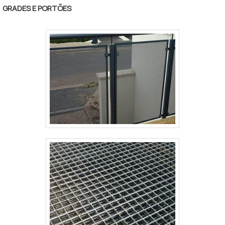
com seus clientes. É por esses e outros motivos que
GRADES E PORTÕES
a Paraná Telas é uma empresa responsável no
segmento de cercamentos em gradil na área de
construção civil. O objetivo é garantir sempre a
melhor opção para o cliente final. Aproveitando o
momento,faça uma cotação agora mesmo com
nossa equipe para um atendimento personalizado
para gradil preço. Conta com um time de equipe
multidisciplinar de consultores associados e terão
grande satisfação em melhor lhe atender.
REFERÊNCIA DE QUALIDADE NO SEGMENTO Somente
na Paraná Telas tem o que há de melhor no ramo de
cercamentos em gradil na área de construção civil. É
possível encontrar uma grande variedade no
portfólio como alambrado industrial e gradil
galvanizado com ótima qualidade e excelente custo-
benefício. A empresa também conta com um
atendimento qualificado, através de funcionários