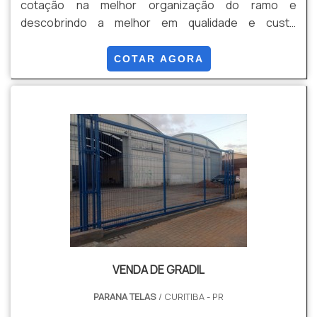
cotação na melhor organização do ramo e
descobrindo a melhor em qualidade e custo
benefício. Quando a questão é venda de gradil, com
os profissionais especializados da Paraná Telas o
COTAR AGORA
cliente conseguirá proteção com soluções para
gradis, concertinas, telas, ou qualquer outro produto
necessário para a fixação deste tipo de cercamento.
MAIS INFORM...
VENDA DE GRADIL
PARANA TELAS
/ CURITIBA - PR