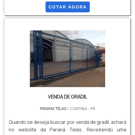
DE GRADES E PORTÕES Quem precisa de empresa
COTAR AGORA
de grades e portões altamente qualificada, encontra
na Paraná Telas. A empresa tem em seu escopo
cerca para construção e gradil revestido em PVC,
focando em tecnolo...
VENDA DE GRADIL
PARANA TELAS
/ CURITIBA - PR
Quando se deseja buscar por venda de gradil, achará
no website da Paraná Telas. Recebendo uma