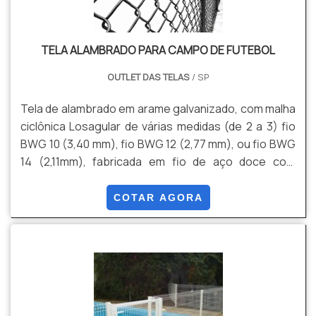
TELA ALAMBRADO PARA CAMPO DE FUTEBOL
OUTLET DAS TELAS
/ SP
Tela de alambrado em arame galvanizado, com malha
ciclônica Losagular de várias medidas (de 2 a 3) fio
BWG 10 (3,40 mm), fio BWG 12 (2,77 mm), ou fio BWG
14 (2,11mm), fabricada em fio de aço doce com
tensão média de ruptura de 40 a 60 kg / mm² de
acordo com a NBR 5589, galvanizado por imersão em
COTAR AGORA
banho de zinco antes de tecer a malha, com uma
quantidade mínima de zinco da ordem de 70 g / m²
NBR 6331, com acabamento lateral de pontas
dobradas.