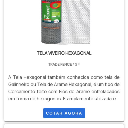
TELA VIVEIRO HEXAGONAL
TRADE FENCE
/ SP
A Tela Hexagonal também conhecida como tela de
Galinheiro ou Tela de Arame Hexagonal, é um tipo de
Cercamento feito com Fios de Arame entrelaçados
em forma de hexágonos. E amplamente utilizada em
aplicações Agrícolas Avícolas e diversas outras
áreas, devido a sua flexibilidade. Solução versátil e
COTAR AGORA
econômica para uma ampla variedade de aplicações
tornando- a uma escolha popular. Vantagens