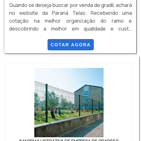
Quando se deseja buscar por venda de gradil, achará
no website da Paraná Telas. Recebendo uma
cotação na melhor organização do ramo e
descobrindo a melhor em qualidade e custo
benefício. Quando a questão é venda de gradil, com
os profissionais especializados da Paraná Telas o
COTAR AGORA
cliente conseguirá proteção com soluções para
gradis, concertinas, telas, ou qualquer outro produto
necessário para a fixação deste tipo de cercamento.
MAIS INFORM...