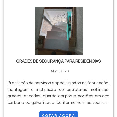
Flexibilidade, Versatilidade, Custo Beneficio, Leveza,
Visibilidade entre outros.
GRADES DE SEGURANÇA PARA RESIDÊNCIAS
E.M REIS
/ RS
Prestação de serviços especializados na fabricação,
montagem e instalação de estruturas metálicas,
grades, escadas, guarda-corpos e portões em aço
carbono ou galvanizado, conforme normas técnicas
vigentes (NBR 8800). Os projetos são desenvolvidos
com apoio de softwares de modelagem estrutural,
COTAR AGORA