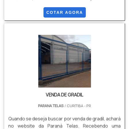
tensão média de ruptura de 40 a 60 kg / mm² de
acordo com a NBR 5589, galvanizado por imersão em
COTAR AGORA
banho de zinco antes de tecer a malha, com uma
quantidade mínima de zinco da ordem de 70 g / m²
NBR 6331, com acabamento lateral de pontas
dobradas.
VENDA DE GRADIL
PARANA TELAS
/ CURITIBA - PR
Quando se deseja buscar por venda de gradil, achará
no website da Paraná Telas. Recebendo uma