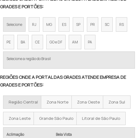
GRADE GALVANIZADA PREÇO
GRADES E PORTÕES:
GRADE DE ALUMINIO SOB MEDIDA
Selecione
RJ
MG
ES
SP
PR
SC
RS
GRADE PISO GALVANIZADA PREÇO
PREÇO GRADIL DE FERRO
PE
BA
CE
GO e DF
AM
PA
GRADIL PARA CERCAMENTO PREÇO
Selecione a região do Brasil
GRADEAMENTOS PARA MUROS EM ALUMÍNIO
REGIÕES ONDE A PORTAL DAS GRADES ATENDE EMPRESA DE
GRADIL DE ALUMÍNIO PREÇO
GRADES E PORTÕES:
GRADIL DE ALUMÍNIO BRANCO
Região Central
Zona Norte
Zona Oeste
Zona Sul
GRADIL DE ALUMÍNIO E VIDRO
GRADIL DE ALUMÍNIO EM PE
Zona Leste
Grande São Paulo
Litoral de São Paulo
GRADIL DE ALUMÍNIO ANODIZADO
Aclimação
Bela Vista