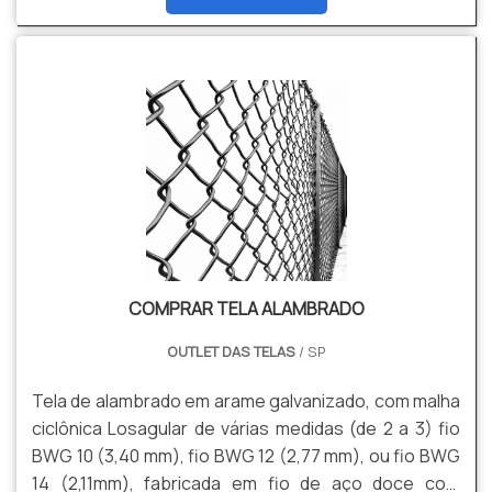
garantindo precisão e segurança. As soluções
podem incluir pintura eletrostática, galvanização a
fogo e acessórios específicos, conforme a
necessidade do cliente.
COMPRAR TELA ALAMBRADO
OUTLET DAS TELAS
/ SP
Tela de alambrado em arame galvanizado, com malha
ciclônica Losagular de várias medidas (de 2 a 3) fio
BWG 10 (3,40 mm), fio BWG 12 (2,77 mm), ou fio BWG
14 (2,11mm), fabricada em fio de aço doce com