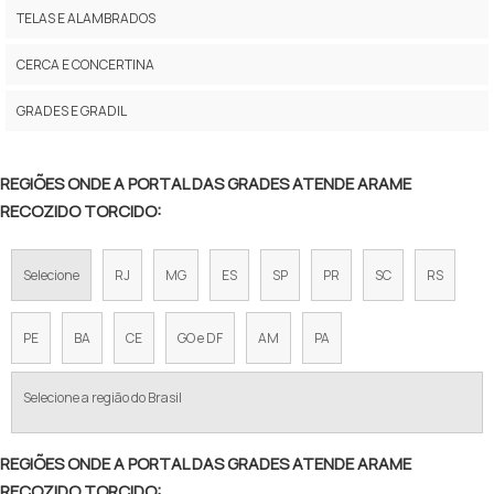
TELA ALAMBRADO VERDE
TELAS E ALAMBRADOS
ALAMBRADO PARA QUADRA
CERCA E CONCERTINA
TELA GALVANIZADA PARA ALAMBRADO
GRADES E GRADIL
TELA ALAMBRADO 1 20
REGIÕES ONDE A PORTAL DAS GRADES ATENDE ARAME
TELA DE FERRO PARA CERCA
RECOZIDO TORCIDO:
TELA DE AÇO PARA CERCA
Selecione
RJ
MG
ES
SP
PR
SC
RS
TELA ALAMBRADO FIO 12
TELA DE ARAME GALVANIZADO PREÇO
PE
BA
CE
GO e DF
AM
PA
VALOR DE TELA DE ALAMBRADO
Selecione a região do Brasil
TELA ALAMBRADO PREÇO METRO
REGIÕES ONDE A PORTAL DAS GRADES ATENDE ARAME
ALAMBRADO PREÇO M2
RECOZIDO TORCIDO: