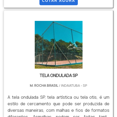
resistência e tranquilidade no comercial, ambiente
COTAR AGORA
rural ou domiciliar.Devio o material de aço
galvanizado, a vantagem de comprar gradil é clara:
maior proteção e resistência contra oxidação, até
mesmo em ambientes alagadiços e litorâneos,
impedindo invasões e vand.
TELA ONDULADA SP
M. ROCHA BRASIL
/ INDAIATUBA - SP
A tela ondulada SP, tela artística ou tela otis, é um
estilo de cercamento que pode ser produzida de
diversas maneiras, com malhas e fios de formatos
diferentes. Asmalhas podem ser feitas tanto