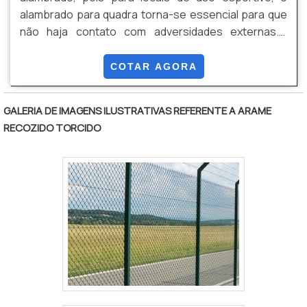
alambrado para quadra torna-se essencial para que
não haja contato com adversidades externas.O
alambrado para quadra de futebol consiste numa
cerca de aço galvanizado, presa em mourões de
COTAR AGORA
madeira ou concreto, que têm como finalidade
envolver o local indicado e assegurar proteção e
GALERIA DE IMAGENS ILUSTRATIVAS REFERENTE A ARAME
tranquilidade para os usuários do espaço.A tela de
RECOZIDO TORCIDO
alambrado para quadra de futebol pode ter diversas
variações, de acordo .