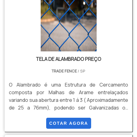
dobradas.
TELA DE ALAMBRADO PREÇO
TRADE FENCE
/ SP
O Alambrado é uma Estrutura de Cercamento
composta por Malhas de Arame entrelaçados
variando sua abertura entre 1 á 3 ( Aproximadamente
de 25 a 76mm), podendo ser Galvanizadas ou
Galvanizadas mais Revestimento em PVC. Algumas
de suas Vantagens são: Durabilidade , Versatilidade,
COTAR AGORA
Custo Beneficio, Facilidade de Instalação, entre