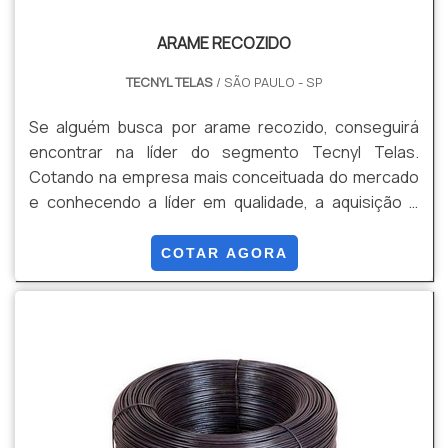
ARAME RECOZIDO
TECNYL TELAS
/ SÃO PAULO - SP
Se alguém busca por arame recozido, conseguirá
encontrar na líder do segmento Tecnyl Telas.
Cotando na empresa mais conceituada do mercado
e conhecendo a líder em qualidade, a aquisição é
mais assertiva. Quando a temática é arame recozido,
com a Tecnyl Telas obterá ótima qualidade com
COTAR AGORA
resultados satisfatórios para clientes espalhados
por todos os estados do Brasil. MAIS DETALHES
SOBRE O ARAME RECOZIDO Há muitas maneiras
eficientes de de...