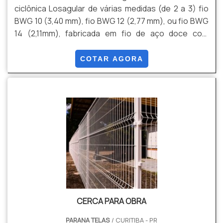
ciclônica Losagular de várias medidas (de 2 a 3) fio
BWG 10 (3,40 mm), fio BWG 12 (2,77 mm), ou fio BWG
14 (2,11mm), fabricada em fio de aço doce com
tensão média de ruptura de 40 a 60 kg / mm² de
acordo com a NBR 5589, galvanizado por imersão em
COTAR AGORA
banho de zinco antes de tecer a malha, com uma
quantidade mínima de zinco da ordem de 70 g / m²
NBR 6331, com acabamento lateral de pontas
dobradas.
CERCA PARA OBRA
PARANA TELAS
/ CURITIBA - PR