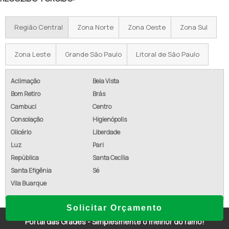
PREÇO DE ALAMBRADO POR METRO
Região Central
Zona Norte
Zona Oeste
Zona Sul
TELA GALVANIZADA PREÇO POR METRO
ALAMBRADO PREÇO M2 INSTALADO
Zona Leste
Grande São Paulo
Litoral de São Paulo
CUSTO ALAMBRADO M2
Aclimação
Bela Vista
Bom Retiro
Brás
ALAMBRADO COM CONCERTINA
Cambuci
Centro
ALAMBRADO GALVANIZADO PREÇO
Consolação
Higienópolis
Glicério
Liberdade
EMPRESA DE ALAMBRADO
Luz
Pari
República
Santa Cecília
TELA ALAMBRADO REVESTIDA PVC
Santa Efigênia
Sé
ALAMBRADO EM GOIÂNIA
Vila Buarque
ALAMBRADO GALVANIZADO REVESTIDO PVC
Solicitar Orçamento
Portal das Grades - Simplesmente o melhor do ramo!
ALAMBRADO SOROCABA SOROCABA - SP