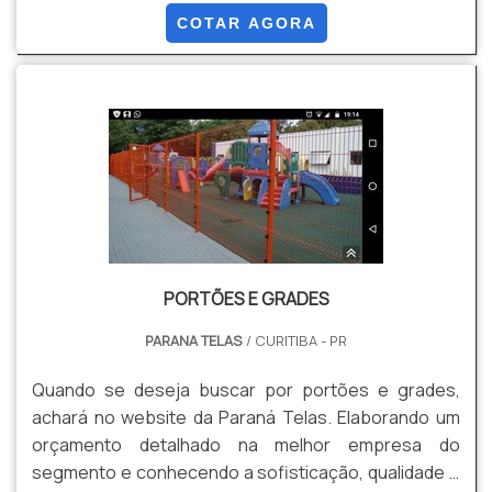
os profissionais especializados da Paraná Telas o
COTAR AGORA
cliente conseguirá proteção com soluções para
gradis, concertinas, telas, ou qualquer outro produto
necessário para a fixação deste tipo de cercamento.
MAIS INFORM...
PORTÕES E GRADES
PARANA TELAS
/ CURITIBA - PR
Quando se deseja buscar por portões e grades,
achará no website da Paraná Telas. Elaborando um
orçamento detalhado na melhor empresa do
segmento e conhecendo a sofisticação, qualidade e