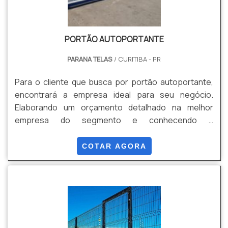
PORTÃO AUTOPORTANTE
PARANA TELAS
/ CURITIBA - PR
Para o cliente que busca por portão autoportante,
encontrará a empresa ideal para seu negócio.
Elaborando um orçamento detalhado na melhor
empresa do segmento e conhecendo a
sofisticação, qualidade e preço justo em um só lugar.
UM POUCO MAIS SOBRE PORTÃO AUTOPORTANTE
COTAR AGORA
Quem quer achar portão autoportante uma empresa
inovadora, chega até a Paraná Telas. Empresa
especializada em alambrado industrial e gradil
revestido em PVC, oferecendo o que há de melhor no
mercado para cada cliente. Ainda focando em portão
autoportante, na essência da empresa, a mesma