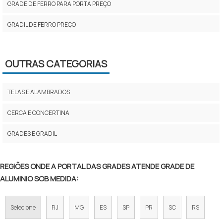
GRADE DE FERRO PARA PORTA PREÇO
GRADIL DE FERRO PREÇO
GRADIL DE ALUMÍNIO ANODIZADO TIPO BARRA CHATA
OUTRAS CATEGORIAS
PREÇO DE GRADE DE ALUMÍNIO
GRADE GALVANIZADA PARA CERCA
TELAS E ALAMBRADOS
GRADES TELAS GALVANIZADAS
CERCA E CONCERTINA
GRADES PANTOGRAFICAS DE ALUMÍNIO
GRADES E GRADIL
GRADE DE VARANDA EM ALUMÍNIO
REGIÕES ONDE A PORTAL DAS GRADES ATENDE GRADE DE
GRADE GALVANIZADA PREÇO
ALUMINIO SOB MEDIDA:
GRADE DE ALUMINIO SOB MEDIDA
Selecione
RJ
MG
ES
SP
PR
SC
RS
GRADE PISO GALVANIZADA PREÇO