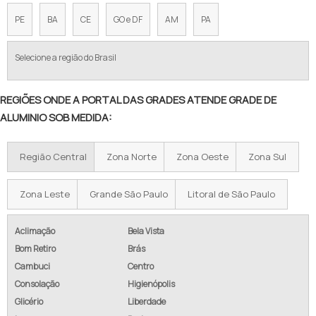
PREÇO GRADIL DE FERRO
PE
BA
CE
GO e DF
AM
PA
GRADIL PARA CERCAMENTO PREÇO
Selecione a região do Brasil
GRADEAMENTOS PARA MUROS EM ALUMÍNIO
REGIÕES ONDE A PORTAL DAS GRADES ATENDE GRADE DE
GRADIL DE ALUMÍNIO PREÇO
ALUMINIO SOB MEDIDA:
GRADIL DE ALUMÍNIO BRANCO
Região Central
Zona Norte
Zona Oeste
Zona Sul
GRADIL DE ALUMÍNIO E VIDRO
GRADIL DE ALUMÍNIO EM PE
Zona Leste
Grande São Paulo
Litoral de São Paulo
GRADIL DE ALUMÍNIO ANODIZADO
Aclimação
Bela Vista
Bom Retiro
Brás
GRADIL ALUMINIO BRANCO SP
Cambuci
Centro
COMPRAR GRADIL DE ALUMÍNIO BRANCO
Consolação
Higienópolis
Glicério
Liberdade
GRADIL DE ALUMÍNIO E VIDRO PREÇO