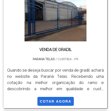
VENDA DE GRADIL
PARANA TELAS
/ CURITIBA - PR
Quando se deseja buscar por venda de gradil, achará
no website da Paraná Telas. Recebendo uma
cotação na melhor organização do ramo e
descobrindo a melhor em qualidade e custo
benefício. Quando a questão é venda de gradil, com
os profissionais especializados da Paraná Telas o
COTAR AGORA
cliente conseguirá proteção com soluções para