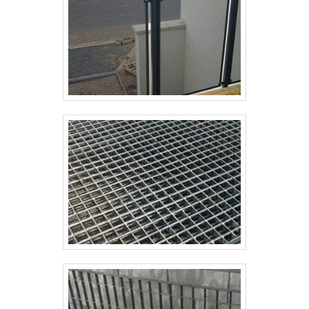
treinamento com materiais sofisticados;
Equipamentos de última geração. QUALIDADES E
PONTOS FORTES DA EMPRESAApenas na Paraná
Telas tem a solução ideal para grades de segurança
industrial preço. Líder em qualidade, a empresa
oferece uma variedade de itens como cerca para
construção e gradil galvanizado.É reconhecida por
ser uma empresa comprometida com seus serviços
e uma empresa inovadora, características possíveis
pelo fato de a empresa ter escritório de alta
qualidade onde são realizadas as atividades e sala de
treinamento com materiais sofisticados. Esses
fatores, somados a um time com equipe
multidisciplinar de consultores associados e equipe
de alta qualidade, garante a melhor experiência para
os clientes com qualidade..