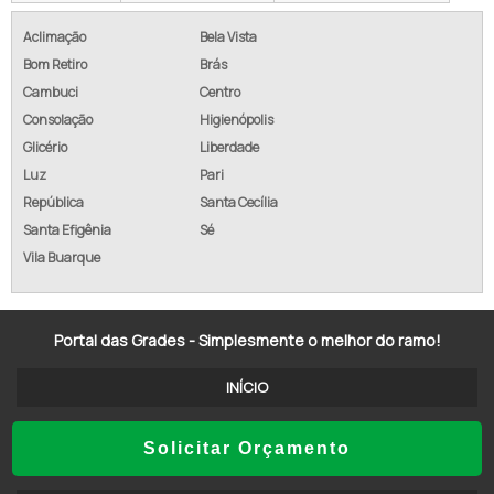
CUSTO ALAMBRADO M2
Aclimação
Bela Vista
Bom Retiro
Brás
ALAMBRADO COM CONCERTINA
Cambuci
Centro
ALAMBRADO GALVANIZADO PREÇO
Consolação
Higienópolis
Glicério
Liberdade
EMPRESA DE ALAMBRADO
Luz
Pari
República
Santa Cecília
TELA ALAMBRADO REVESTIDA PVC
Santa Efigênia
Sé
ALAMBRADO EM GOIÂNIA
Vila Buarque
ALAMBRADO GALVANIZADO REVESTIDO PVC
Portal das Grades - Simplesmente o melhor do ramo!
ALAMBRADO SOROCABA SOROCABA - SP
INÍCIO
ALAMBRADO SP
ALAMBRADO DE AÇO GALVANIZADO
SOBRE NÓS
Solicitar Orçamento
ALAMBRADO METÁLICO