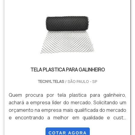
TELA PLASTICA PARA GALINHEIRO
TECNYL TELAS
/ SÃO PAULO - SP
Quem procura por tela plastica para galinheiro,
achará a empresa líder do mercado. Solicitando um
orçamento na empresa mais qualificada do mercado
e encontrando a melhor em qualidade e custo
benefício.Quando a temática é tela plastica para
galinheiro, com os colaboradores da Tecnyl Telas
COTAR AGORA