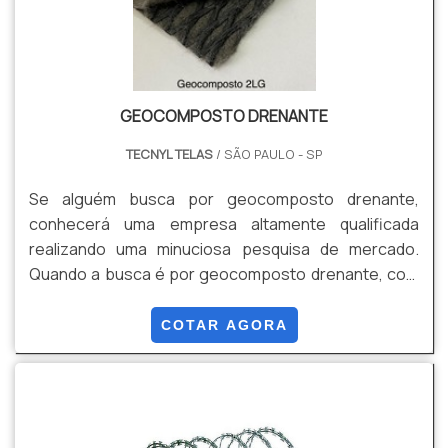
GEOCOMPOSTO DRENANTE
TECNYL TELAS
/ SÃO PAULO - SP
Se alguém busca por geocomposto drenante,
conhecerá uma empresa altamente qualificada
realizando uma minuciosa pesquisa de mercado.
Quando a busca é por geocomposto drenante, com
a melhor mão de obra da Tecnyl Telas alcançará
ótima qualidade com comprometimento com os
COTAR AGORA
resultados dos clientes.MAIS INFORMAÇÕES
RELEVANTES SOBRE O GEOCOMPOSTO
DRENANTEHá muitas maneiras eficientes de
demonstrar competência e excelência em uma área