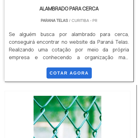
ALAMBRADO PARA CERCA
PARANA TELAS
/ CURITIBA - PR
Se alguém busca por alambrado para cerca,
conseguirá encontrar no website da Paraná Telas.
Realizando uma cotação por meio da própria
empresa e conhecendo a organização mais
competente do ramo. Quando o desejo é por
alambrado para cerca, com os colaboradores da
COTAR AGORA
Paraná Telas o cliente poderá encontrar precisão
com soluções para gradis, concertinas, telas, ou
qualquer outro produto necessário para a fixação
deste tipo de cercamento. UM PO...