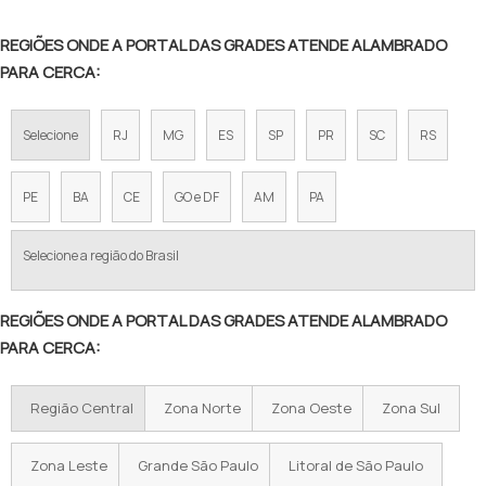
TELA ALAMBRADO 1 20
REGIÕES ONDE A PORTAL DAS GRADES ATENDE ALAMBRADO
TELA DE FERRO PARA CERCA
PARA CERCA:
TELA DE AÇO PARA CERCA
Selecione
RJ
MG
ES
SP
PR
SC
RS
TELA ALAMBRADO FIO 12
TELA DE ARAME GALVANIZADO PREÇO
PE
BA
CE
GO e DF
AM
PA
VALOR DE TELA DE ALAMBRADO
Selecione a região do Brasil
TELA ALAMBRADO PREÇO METRO
REGIÕES ONDE A PORTAL DAS GRADES ATENDE ALAMBRADO
ALAMBRADO PREÇO M2
PARA CERCA:
PREÇO DE ALAMBRADO POR METRO
Região Central
Zona Norte
Zona Oeste
Zona Sul
TELA GALVANIZADA PREÇO POR METRO
ALAMBRADO PREÇO M2 INSTALADO
Zona Leste
Grande São Paulo
Litoral de São Paulo