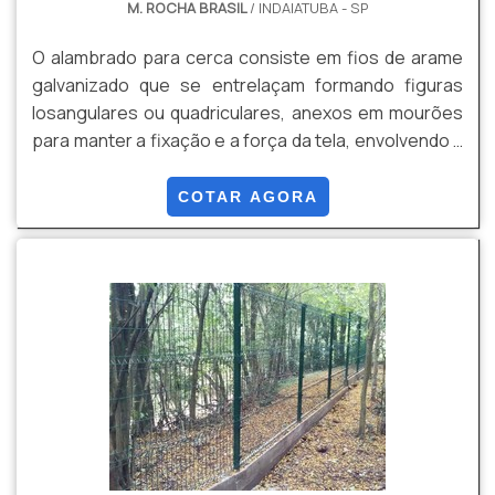
M. ROCHA BRASIL
/ INDAIATUBA - SP
O alambrado para cerca consiste em fios de arame
galvanizado que se entrelaçam formando figuras
losangulares ou quadriculares, anexos em mourões
para manter a fixação e a força da tela, envolvendo a
propriedade cercada.O material é muito usado para
proteger propriedades privadas ou públicas de
COTAR AGORA
possíveis invasões. O produto que proporciona
segurança possui alta resistência e tem longo
tempo de vida útil.O alambrado pode ser encontrado
co...