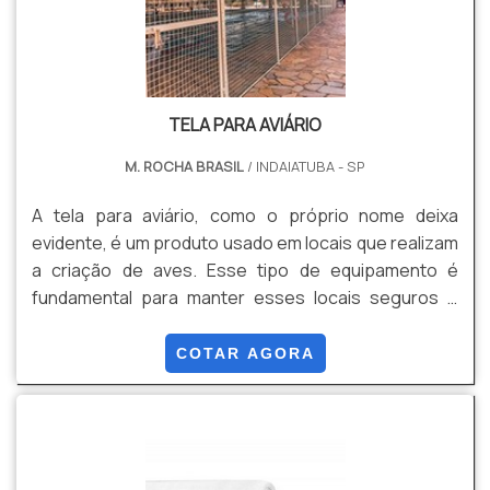
TELA PARA AVIÁRIO
M. ROCHA BRASIL
/ INDAIATUBA - SP
A tela para aviário, como o próprio nome deixa
evidente, é um produto usado em locais que realizam
a criação de aves. Esse tipo de equipamento é
fundamental para manter esses locais seguros e
protegidos.Uma tela de aviário pode bloquear, por
exemplo, a entrada de outros animais no ambiente,
COTAR AGORA
além de evitar possíveis danos e perdas para o
criadouro. Outro benefício é quem mantem uma boa
qualidade de vida aos animais que estão vivendo
naquele ambiente.Conheça todos os benefícios da
tela A tela pode.