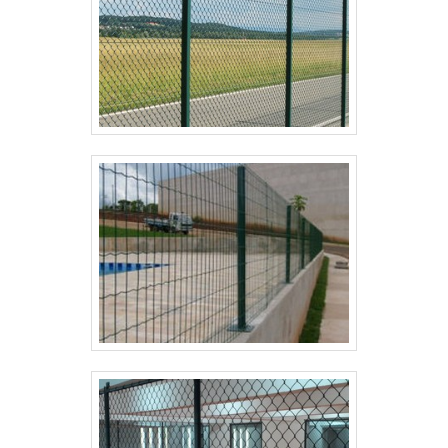
nossa equipe para um atendimento personalizado
para gradil preço. Conta com um time de equipe
multidisciplinar de consultores associados e terão
grande satisfação em melhor lhe
atender.REFERÊNCIA DE QUALIDADE NO
SEGMENTOSomente na Paraná Telas tem o que há
de melhor no ramo de cercamentos em gradil na área
de construção civil. É possível encontrar uma grande
variedade no portfólio como alambrado industrial e
gradil galvanizado com ótima qualidade e excelente
custo-benefício.A empresa também conta com um
atendimento qualificado, através de funcionários
especializados e cuidadosos, que entendem a
necessidade de cada cliente. Também foram
investidos valores consideráveis em instalações de
qualidade, aumentando a eficiência da marca.A
Paraná Telas é uma empresa que tem se destacado
da concorrência por toda seriedade e qualidade, o