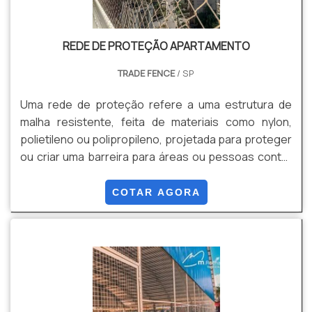
REDE DE PROTEÇÃO APARTAMENTO
TRADE FENCE
/ SP
Uma rede de proteção refere a uma estrutura de
malha resistente, feita de materiais como nylon,
polietileno ou polipropileno, projetada para proteger
ou criar uma barreira para áreas ou pessoas contra
quedas ou acidentes em diferentes ambientes e
contextos. Algumas de suas vantagens são:
COTAR AGORA
Segurança contra Quedas, Proteção de Piscinas,
Segurança em Obras, Preservação de Ambientes,
Estética, Durabilidade e Resistência, Facilidade de
Instalação, Custo-Benefício, entre outros