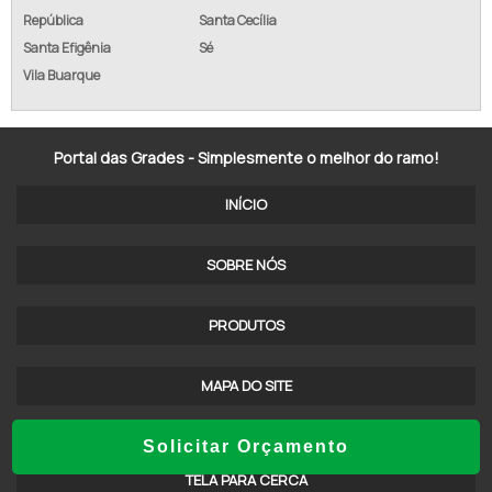
República
Santa Cecília
TELA ALAMBRADO REVESTIDA PVC
Santa Efigênia
Sé
ALAMBRADO EM GOIÂNIA
Vila Buarque
ALAMBRADO GALVANIZADO REVESTIDO PVC
Portal das Grades - Simplesmente o melhor do ramo!
ALAMBRADO SOROCABA SOROCABA - SP
INÍCIO
ALAMBRADO SP
ALAMBRADO DE AÇO GALVANIZADO
SOBRE NÓS
ALAMBRADO METÁLICO
PRODUTOS
ALAMBRADO REVESTIDO DE PVC PREÇO
MAPA DO SITE
ALAMBRADOS INDAIATUBA SP
Mais Cotados
TELA ALAMBRADO EM SP
Solicitar Orçamento
TELA PARA CERCA
ALAMBRADO BRASÍLIA DF