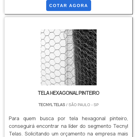
possuam grande espaço, e pode ser encontrado em
COTAR AGORA
empresas de Jundiai e Itu.Este tipo de cerca é muito
recomendada para ambientes como sítios, chácaras
e fazendas, principalmente por ser um produto com
longa durabilidade e pela economia que proporciona
no cercam.
TELA HEXAGONAL PINTEIRO
TECNYL TELAS
/ SÃO PAULO - SP
Para quem busca por tela hexagonal pinteiro,
conseguirá encontrar na líder do segmento Tecnyl
Telas. Solicitando um orçamento na empresa mais