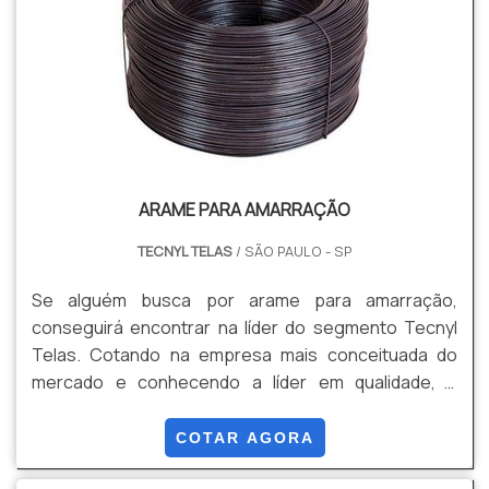
ARAME PARA AMARRAÇÃO
TECNYL TELAS
/ SÃO PAULO - SP
Se alguém busca por arame para amarração,
conseguirá encontrar na líder do segmento Tecnyl
Telas. Cotando na empresa mais conceituada do
mercado e conhecendo a líder em qualidade, a
aquisição é mais assertiva. Quando o interesse é por
arame para amarração, com a melhor mão de obra da
COTAR AGORA
Tecnyl Telas encontrará proteção com visitas