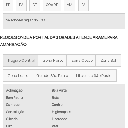
TELA DE ARAME GALVANIZADO PREÇO
PE
BA
CE
GO e DF
AM
PA
VALOR DE TELA DE ALAMBRADO
Selecione a região do Brasil
TELA ALAMBRADO PREÇO METRO
REGIÕES ONDE A PORTAL DAS GRADES ATENDE ARAME PARA
ALAMBRADO PREÇO M2
AMARRAÇÃO:
PREÇO DE ALAMBRADO POR METRO
Região Central
Zona Norte
Zona Oeste
Zona Sul
TELA GALVANIZADA PREÇO POR METRO
ALAMBRADO PREÇO M2 INSTALADO
Zona Leste
Grande São Paulo
Litoral de São Paulo
CUSTO ALAMBRADO M2
Aclimação
Bela Vista
Bom Retiro
Brás
ALAMBRADO COM CONCERTINA
Cambuci
Centro
ALAMBRADO GALVANIZADO PREÇO
Consolação
Higienópolis
Glicério
Liberdade
EMPRESA DE ALAMBRADO
Luz
Pari