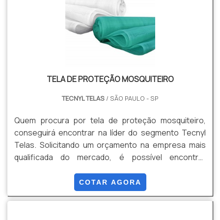
TELA DE PROTEÇÃO MOSQUITEIRO
TECNYL TELAS
/ SÃO PAULO - SP
Quem procura por tela de proteção mosquiteiro,
conseguirá encontrar na líder do segmento Tecnyl
Telas. Solicitando um orçamento na empresa mais
qualificada do mercado, é possível encontrar
detalhes sobre a melhor em qualidade e custo-
benefício. Quando o tema é tela de proteção
COTAR AGORA
mosquiteiro, com a equipe da Tecnyl Telas é possível
encontrar eficiência com visitas técnicas e vistorias,
fatores que aliados ao preço justo atestam um ótimo