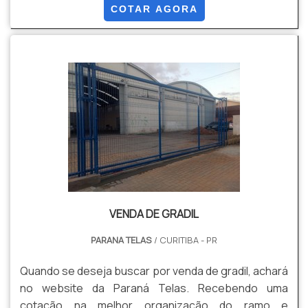
os profissionais especializados da Paraná Telas o
COTAR AGORA
cliente conseguirá proteção com soluções para
gradis, concertinas, telas, ou qualquer outro produto
necessário para a fixação deste tipo de cercamento.
MAIS INFORM...
VENDA DE GRADIL
PARANA TELAS
/ CURITIBA - PR
Quando se deseja buscar por venda de gradil, achará
no website da Paraná Telas. Recebendo uma
cotação na melhor organização do ramo e