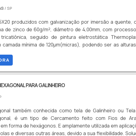
AS
/ SP
 5X20 produzidos com galvanização por imersão a quente,
a de zinco de 60g/m², diâmetro de 4,00mm, com processo
 tricatiônica, seguido de pintura eletrostática Thermopla
m camada mínima de 120µm(micras), podendo ser as altura
3 e 2,43.
ORA
HEXAGONAL PARA GALINHEIRO
P
gonal também conhecida como tela de Galinheiro ou Tela
ito com Fios de Arame
 em forma de hexágonos. E amplamente utilizada em aplica
colas e diversas outras áreas, devido a sua flexibilidade. Sol