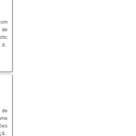
FORNECEDOR DE GRADE DE ALUMÍNIO
 com
GRADES PANTOGRAFICAS DE ALUMÍNIO SP
 de
stic
PREÇO DA GRADE DE ALUMINIO SOB
MEDIDA
s de
GRADE DE VARANDA EM ALUMÍNIO SP
GRADIL ALUMINIO BRANCO PREÇO
EMPRESA DE GRADES E PORTÕES
FÁBRICA DE GRADIL
FECHAMENTO EM GRADIL
 de
FORNECEDOR DE GRADIL
ções
GRADE DE PROTEÇÃO
ução