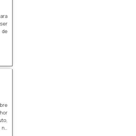
GRADES INDUSTRIAIS
para
GRADIL ALAMBRADO
 ser
GRADIL COM PORTĂO
u de
GRADIL PARA CERCAMENTO
obre
lhor
uto,
s no
to.O