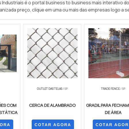
ndustriais é o portal business to business mais interativo d
anizada preço, clique em uma ou mais das empresas logo a se
OUTLET DAS TELAS
/ SP
TRADE FENCE
/ SP
ÕES COM
CERCA DE ALAMBRADO
GRADIL PARA FECHA
OSTÁTICA
DE ÁREA
GORA
COTAR AGORA
COTAR AGOR