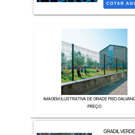
galvanização
COTAR AG
resistência à
IMAGEM ILUSTRATIVA DE GRADE PISO GALVAN
PREÇO
GRADIL VERDE