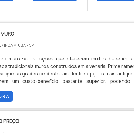
A MURO
L
/ INDAIATUBA - SP
ara muro são soluções que oferecem muitos benefícios
s tradicionais muros construídos em alvenaria. Primeirame
rar que as grades se destacam dentre opções mais antiqu
rem um custo-benefício bastante superior, podendo 
 em Sorocaba e Itu.Esta qualidade por ser aferida qua
s diferenças em termos de: Valores de materiais; Mão de o
ORA
alaçã...
SO PREÇO
 SP