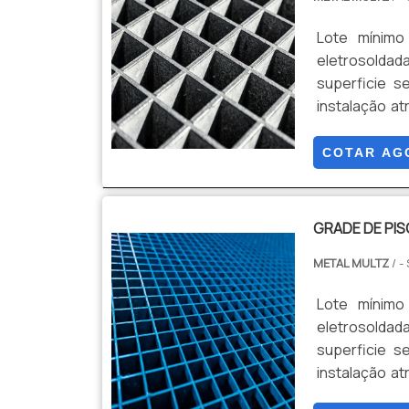
Lote mínimo
eletrosolda
superficie s
instalação a
permitem tra
galvanização
COTAR AG
resistência à
GRADE DE PIS
METAL MULTZ
/ -
Lote mínimo
eletrosolda
superficie s
instalação a
permitem tra