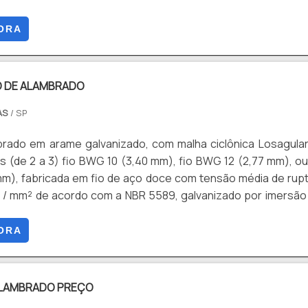
conômica para uma ampla variedade de aplicações tornand
opular. Vantagens Flexibilidade, Versatilidade, Custo Benefi
ORA
lidade entre outros.
 DE ALAMBRADO
AS
/ SP
brado em arame galvanizado, com malha ciclônica Losagula
s (de 2 a 3) fio BWG 10 (3,40 mm), fio BWG 12 (2,77 mm), ou
mm), fabricada em fio de aço doce com tensão média de rup
g / mm² de acordo com a NBR 5589, galvanizado por imersã
co antes de tecer a malha, com uma quantidade mínima de z
0 g / m² NBR 6331, com acabamento lateral de pontas dobrad
ORA
ALAMBRADO PREÇO