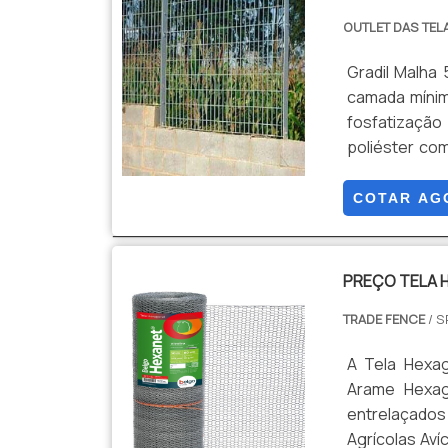
OUTLET DAS TEL
Gradil Malha
camada mínim
fosfatização
poliéster co
1,03, 1,53, 2,0
COTAR AG
PREÇO TELA 
TRADE FENCE
/ S
A Tela Hexa
Arame Hexagonal, é um tipo de Cercamento fe
entrelaçados
Agrícolas Aví