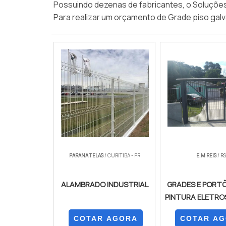
Possuindo dezenas de fabricantes, o Soluções I
Para realizar um orçamento de Grade piso galv
PARANA TELAS
/ CURITIBA - PR
E.M REIS
/ RS
ALAMBRADO INDUSTRIAL
GRADES E PORT
PINTURA ELETR
COTAR AGORA
COTAR A