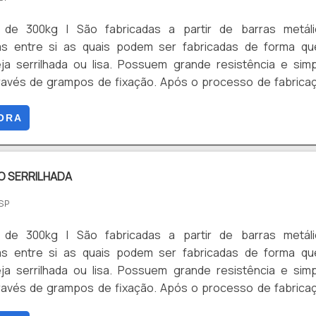
 de 300kg | São fabricadas a partir de barras metáli
das entre si as quais podem ser fabricadas de forma qu
eja serrilhada ou lisa. Possuem grande resistência e sim
través de grampos de fixação. Após o processo de fabrica
tamentos superficiais (galvanizado a fogo conforme NBR 6
 eletrolítica e pintura eletrostática). Possibilitando m
ORA
s intempéries ambientais e estética visual. Podem ser fabric
em aço carbono ASTM A 36/aço 1010/20 e em aço inox.
O SERRILHADA
 SP
 de 300kg | São fabricadas a partir de barras metáli
das entre si as quais podem ser fabricadas de forma qu
eja serrilhada ou lisa. Possuem grande resistência e sim
través de grampos de fixação. Após o processo de fabrica
tamentos superficiais (galvanizado a fogo conforme NBR 6