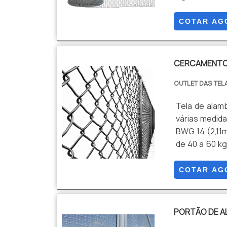
versátil e e
uma escolha p
COTAR AG
Leveza, Visibi
CERCAMENTO
OUTLET DAS TEL
Tela de alam
várias medida
BWG 14 (2,11
de 40 a 60 k
banho de zin
da ordem de 7
COTAR AG
PORTÃO DE 