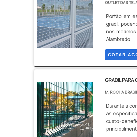
OUTLET DAS TEL
Portão em es
gradil, poden
nos modelos d
Alambrado.
COTAR AG
GRADIL PARA
M. ROCHA BRASI
Durante a com
as especific
custo-benefí
principalmen
mercado em P