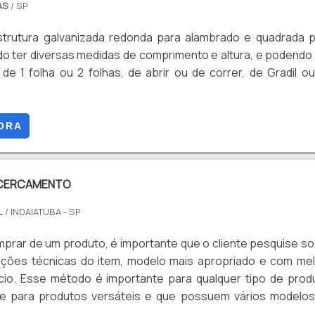
AS
/ SP
trutura galvanizada redonda para alambrado e quadrada 
do ter diversas medidas de comprimento e altura, e podendo
e 1 folha ou 2 folhas, de abrir ou de correr, de Gradil o
ORA
 CERCAMENTO
L
/ INDAIATUBA - SP
prar de um produto, é importante que o cliente pesquise s
ações técnicas do item, modelo mais apropriado e com me
cio. Esse método é importante para qualquer tipo de prod
te para produtos versáteis e que possuem vários modelo
iracicaba e Valinhos, assim como o gradil para cercamen