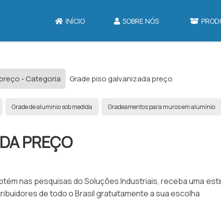
INÍCIO
SOBRE NÓS
PROD
preço - Categoria
Grade piso galvanizada preço
Grade de aluminio sob medida
Gradeamentos para muros em alumínio
ADA PREÇO
btém nas pesquisas do Soluções Industriais, receba uma esti
ibuidores de todo o Brasil gratuitamente a sua escolha