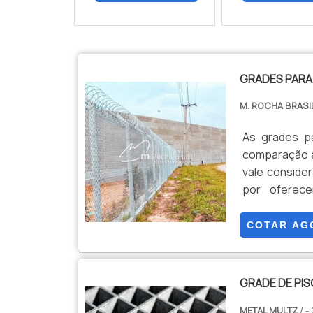
GRADES PAR
M. ROCHA BRASI
As grades p
comparação ao
vale conside
por oferece
encontradas
constatadas a
COTAR AG
Tempo de inst
GRADE DE PI
METAL MULTZ
/ -