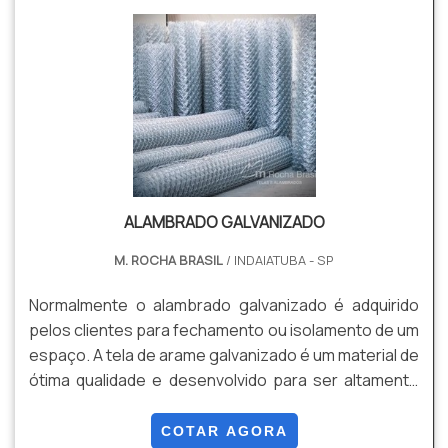
ALAMBRADO GALVANIZADO
M. ROCHA BRASIL
/ INDAIATUBA - SP
Normalmente o alambrado galvanizado é adquirido
pelos clientes para fechamento ou isolamento de um
espaço. A tela de arame galvanizado é um material de
ótima qualidade e desenvolvido para ser altamente
resistente, reagindo bem a diferentes locais e
ambientes e sendo útil para seus compradores em
COTAR AGORA