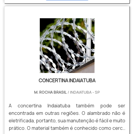
cidades como Salto e Sorocaba.A tela de arame
galvanizado pode ser molhada e colocada em
ambientes externos justamente porque a
temperatura e a ferrugem não afetam a integridade
do produto.Uma das fases .
CONCERTINA INDAIATUBA
M. ROCHA BRASIL
/ INDAIATUBA - SP
A concertina Indaiatuba também pode ser
encontrada em outras regiões. O alambrado não é
eletrificada, portanto, sua manutenção é fácil e muito
prático. O material também é conhecido como cerca