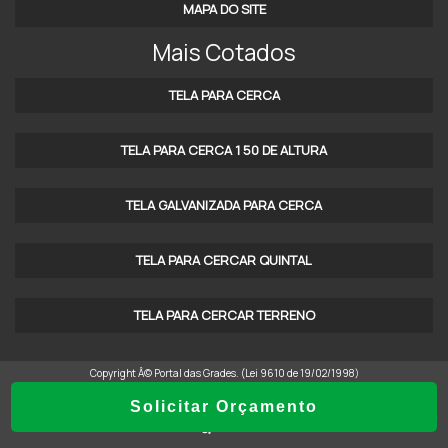
MAPA DO SITE
ALAMBRADOS INDAIATUBA SP
Mais Cotados
TELA ALAMBRADO EM SP
TELA PARA CERCA
ALAMBRADO BRASÍLIA DF
DISTRIBUIDOR DE ALAMBRADO
TELA PARA CERCA 1 50 DE ALTURA
FORNECEDOR DE ALAMBRADO
TELA GALVANIZADA PARA CERCA
CERCA PARA CONSTRUÇÃO
TELA PARA CERCAR QUINTAL
ALAMBRADO INDUSTRIAL
CERCA PARA OBRA
TELA PARA CERCAR TERRENO
EMPRESA DE CERCAMENTO
Copyright Â© Portal das Grades. (Lei 9610 de 19/02/1998)
GRADIL PARA CERCAMENTO
Solicitar Orçamento
ALAMBRADO PARA CONDOMÍNIO