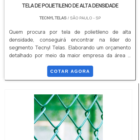
TELA DE POLIETILENO DE ALTA DENSIDADE
TECNYL TELAS
/ SÃO PAULO - SP
Quem procura por tela de polietileno de alta
densidade, conseguirá encontrar na líder do
segmento Tecnyl Telas. Elaborando um orçamento
detalhado por meio da maior empresa da área e
conhecendo a líder em qualidade, a compra não terá
erros. UM POUCO MAIS SOBRE A TELA DE
COTAR AGORA
POLIETILENO DE ALTA DENSIDADE Quem quer achar
tela de polietileno de alta densidade em uma
empresa responsável, acha a Tecnyl Telas. A
empresa tem em seu escopo telas par...