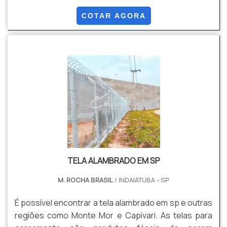
cortante ou ouriço, é um produto extremamente
usado para evitar furtos ou entradas indesejadas em
COTAR AGORA
residências, condomínios e empresas de todos os
portes.O investimento para adquirir uma concertina
alambrado é pouco e a vida útil é longa, ou seja, é um
investimento com ótimo custo-benefício e que vale a
pen.
TELA ALAMBRADO EM SP
M. ROCHA BRASIL
/ INDAIATUBA - SP
É possível encontrar a tela alambrado em sp e outras
regiões como Monte Mor e Capivari. As telas para