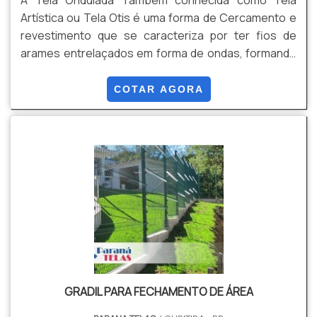
Artística ou Tela Otis é uma forma de Cercamento e
revestimento que se caracteriza por ter fios de
arames entrelaçados em forma de ondas, formando
uma malha alta resistência. Pode ser produzida em
rolos ou em Painéis, conforme sua necessidade,
COTAR AGORA
evitando perda de produto, e qualidade no
acabamento final do material. Isso tudo é possível
pois produzimos este produto por encomenda sob
medida. Vantagens: Estética, Resistência,
Durabilidade, e Versatilidade, Entre outras.
GRADIL PARA FECHAMENTO DE ÁREA