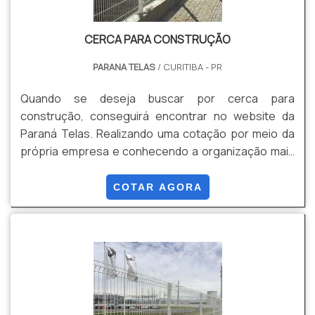
CERCA PARA CONSTRUÇÃO
PARANA TELAS
/ CURITIBA - PR
Quando se deseja buscar por cerca para
construção, conseguirá encontrar no website da
Paraná Telas. Realizando uma cotação por meio da
própria empresa e conhecendo a organização mais
competente do ramo.Quando o desejo é por cerca
para construção, com os colaboradores da Paraná
COTAR AGORA
Telas o cliente poderá encontrar precisão com
soluções para gradis, concertinas, telas, ou qualquer
outro produto necessário para a fixação deste tipo
de cercamento.OUTRAS INFORMAÇÕES SOBRE
CERCA PARA CONSTRUÇÃOA Paraná Telas canaliza
sua energia em proporcionar uma estrutura com
escritório de alta qualidade onde são realizadas as