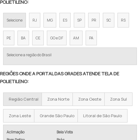
POLIETILENO:
TELA DE AÇO PARA CERCA
Selecione
RJ
MG
ES
SP
PR
SC
RS
TELA ALAMBRADO FIO 12
TELA DE ARAME GALVANIZADO PREÇO
PE
BA
CE
GO e DF
AM
PA
VALOR DE TELA DE ALAMBRADO
Selecione a região do Brasil
TELA ALAMBRADO PREÇO METRO
REGIÕES ONDE A PORTAL DAS GRADES ATENDE TELA DE
ALAMBRADO PREÇO M2
POLIETILENO:
PREÇO DE ALAMBRADO POR METRO
Região Central
Zona Norte
Zona Oeste
Zona Sul
TELA GALVANIZADA PREÇO POR METRO
ALAMBRADO PREÇO M2 INSTALADO
Zona Leste
Grande São Paulo
Litoral de São Paulo
CUSTO ALAMBRADO M2
Aclimação
Bela Vista
Bom Retiro
Brás