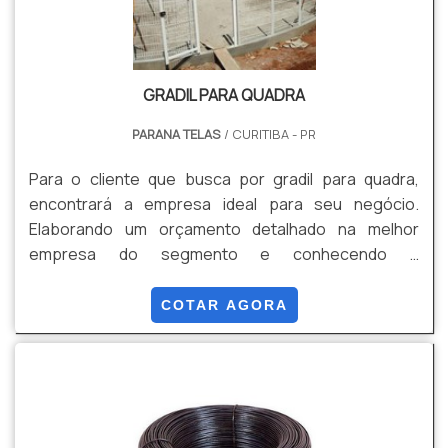
GRADIL PARA QUADRA
PARANA TELAS
/ CURITIBA - PR
Para o cliente que busca por gradil para quadra,
encontrará a empresa ideal para seu negócio.
Elaborando um orçamento detalhado na melhor
empresa do segmento e conhecendo a
sofisticação, qualidade e preço justo em um só
lugar.DIFERENCIAIS IMPORTANTES DE GRADIL PARA
COTAR AGORA
QUADRAQuem procura por gradil para quadra em
uma empresa que preza pela segurança, encontra
na Paraná Telas. A empresa trabalha com cerca para
construção e gradil revestido em PVC, garantindo a
satisfação da venda à entrega final, com foco total