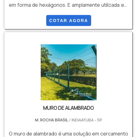
em forma de hexágonos. E amplamente utilizada em
aplicações Agrícolas Avícolas e diversas outras
áreas, devido a sua flexibilidade. Solução versátil e
COTAR AGORA
econômica para uma ampla variedade de aplicações
tornando- a uma escolha popular. Vantagens
Flexibilidade, Versatilidade, Custo Beneficio, Leveza,
Visibilidade entre outros.
MURO DE ALAMBRADO
M. ROCHA BRASIL
/ INDAIATUBA - SP
O muro de alambrado é uma solução em cercamento