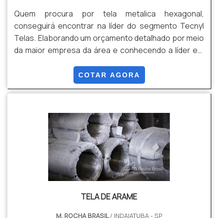
Quem procura por tela metalica hexagonal,
conseguirá encontrar na líder do segmento Tecnyl
Telas. Elaborando um orçamento detalhado por meio
da maior empresa da área e conhecendo a líder em
qualidade. Quando o tema é tela metalica hexagonal,
com a Tecnyl Telas encontrará proteção com visitas
COTAR AGORA
técnicas e vistorias. OUTRAS INFORMAÇÕES SOBRE
TELA METALICA HEXAGONAL Há muitas maneiras
eficientes de demonstrar competência e excelência
em sua ...
TELA DE ARAME
M. ROCHA BRASIL
/ INDAIATUBA - SP