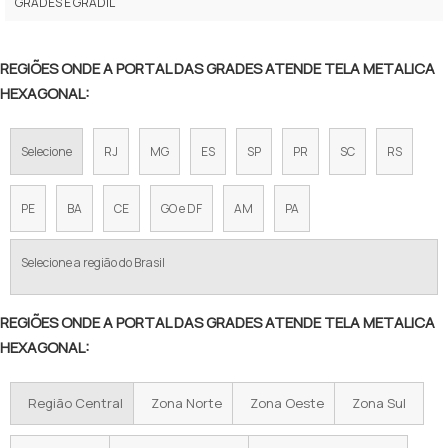
GRADES E GRADIL
TELA ALAMBRADO 1 20
REGIÕES ONDE A PORTAL DAS GRADES ATENDE TELA METALICA
TELA DE FERRO PARA CERCA
HEXAGONAL:
TELA DE AÇO PARA CERCA
Selecione
RJ
MG
ES
SP
PR
SC
RS
TELA ALAMBRADO FIO 12
TELA DE ARAME GALVANIZADO PREÇO
PE
BA
CE
GO e DF
AM
PA
VALOR DE TELA DE ALAMBRADO
Selecione a região do Brasil
TELA ALAMBRADO PREÇO METRO
REGIÕES ONDE A PORTAL DAS GRADES ATENDE TELA METALICA
ALAMBRADO PREÇO M2
HEXAGONAL:
PREÇO DE ALAMBRADO POR METRO
Região Central
Zona Norte
Zona Oeste
Zona Sul
TELA GALVANIZADA PREÇO POR METRO