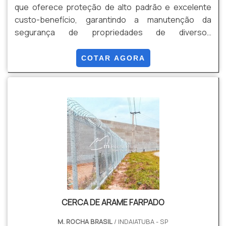
que oferece proteção de alto padrão e excelente
custo-benefício, garantindo a manutenção da
segurança de propriedades de diversos
tamanhos.Neste contexto, o muro em alambrado se
destaca por sua grande resistência a tentativas de
COTAR AGORA
corte e resistência à tração, sendo ainda um sistema
de segurança perimetral que pode ser instalado em
grandes alturas, evitando assim a invasão por
escalamento da estrutura.Vantagens do muro O
muro em alambrado apresenta u.
CERCA DE ARAME FARPADO
M. ROCHA BRASIL
/ INDAIATUBA - SP