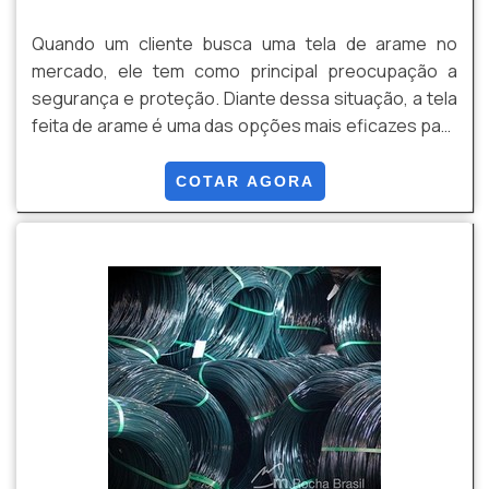
Quando um cliente busca uma tela de arame no
mercado, ele tem como principal preocupação a
segurança e proteção. Diante dessa situação, a tela
feita de arame é uma das opções mais eficazes para
evitar problemas. A tela feita de arame possui
características próprias como um ótimo custo-
COTAR AGORA
benefício. Além disso, sua leveza e facilidade na
instalação garantem um manuseio tranquilo do
cliente.Os arames para a confecção de telas estão
disponív...