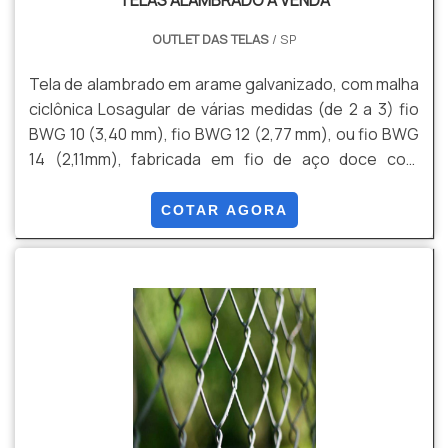
TELAS ALAMBRADO A VENDA
OUTLET DAS TELAS
/ SP
Tela de alambrado em arame galvanizado, com malha
ciclônica Losagular de várias medidas (de 2 a 3) fio
BWG 10 (3,40 mm), fio BWG 12 (2,77 mm), ou fio BWG
14 (2,11mm), fabricada em fio de aço doce com
tensão média de ruptura de 40 a 60 kg / mm² de
acordo com a NBR 5589, galvanizado por imersão em
COTAR AGORA
banho de zinco antes de tecer a malha, com uma
quantidade mínima de zinco da ordem de 70 g / m²
NBR 6331, com acabamento lateral de pontas
dobradas.