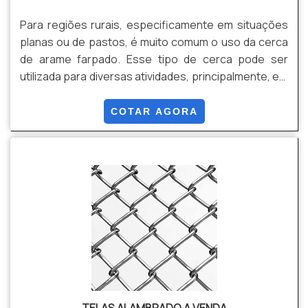
Para regiões rurais, especificamente em situações
planas ou de pastos, é muito comum o uso da cerca
de arame farpado. Esse tipo de cerca pode ser
utilizada para diversas atividades, principalmente, em
situações de demarcação de espaço entre
terrenos, para que não haja invasões e os animais
COTAR AGORA
não ultrapassem a margem determinada.A cerca
com arame farpado é um material que consiste em
dois fios de arame envoltos que, em sua extensão,
formam farpas pontiagudas divididas em quatro
fases. A venda desse.