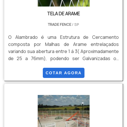
TELA DE ARAME
TRADE FENCE
/ SP
O Alambrado é uma Estrutura de Cercamento
composta por Malhas de Arame entrelaçados
variando sua abertura entre 1 á 3( Aproximadamente
de 25 a 76mm), podendo ser Galvanizadas ou
Galvanizadas mais Revestimento em PVC. Algumas
de suas Vantagens são: Durabilidade , Versatilidade,
COTAR AGORA
Custo Beneficio, Facilidade de Instalação, entre
outras