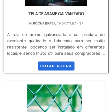
TELA DE ARAME GALVANIZADO
M. ROCHA BRASIL
/ INDAIATUBA - SP
A tela de arame galvanizado é um produto de
excelente qualidade e fabricado para ser muito
resistente, podendo ser instalado em diferentes
locais e sendo muito útil para seus compradores. E
uma das principais vantagens ao escolher esse item
é a sua matéria-prima.A tela em arame galvanizado é
COTAR AGORA
um material reconhecido por sua ótima resistência e
passa por inúmeros processos de melhoramento
até ser vendido.Um dos processos que deixam o
prod...