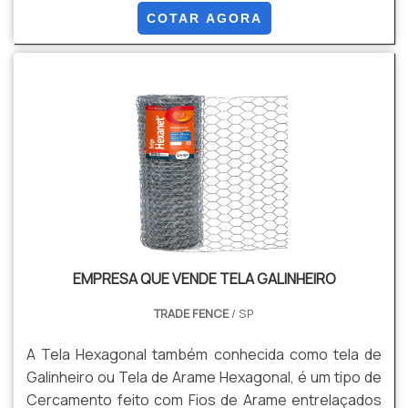
risco.O arame alambrado consiste em uma tela
COTAR AGORA
galvanizada que tem como principal característica
trazer segurança e proteção ao local indicado. Ele
ainda pode ser facilmente encontrado nas cidades
de Piracicaba e Valinhos.Por conta da galvanização, o
arame alambrado.
EMPRESA QUE VENDE TELA GALINHEIRO
TRADE FENCE
/ SP
A Tela Hexagonal também conhecida como tela de
Galinheiro ou Tela de Arame Hexagonal, é um tipo de
Cercamento feito com Fios de Arame entrelaçados