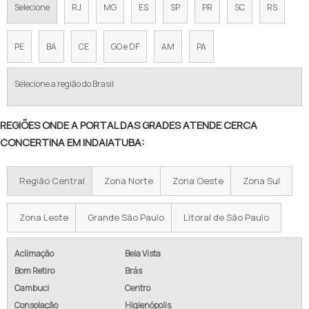
Selecione
RJ
MG
ES
SP
PR
SC
RS
CONCERTINA EM SOROCABA
CERCA CONCERTINA PREÇO POR METRO
PE
BA
CE
GO e DF
AM
PA
CONCERTINA PREÇO 45 CM
Selecione a região do Brasil
PREÇO CONCERTINA INSTALADA
REGIÕES ONDE A PORTAL DAS GRADES ATENDE CERCA
CONCERTINA DUPLA CLIPADA 45CM PREÇO
CONCERTINA EM INDAIATUBA:
VALOR DA CERCA CONCERTINA
Região Central
Zona Norte
Zona Oeste
Zona Sul
CERCA ESPIRAL PREÇO
CONCERTINA PIRACICABA
Zona Leste
Grande São Paulo
Litoral de São Paulo
CONCERTINA DUPLA CLIPADA PREÇO
Aclimação
Bela Vista
Bom Retiro
Brás
COMPRAR CONCERTINA PARA MURO
Cambuci
Centro
CERCA CONCERTINA GALVANIZADA
Consolação
Higienópolis