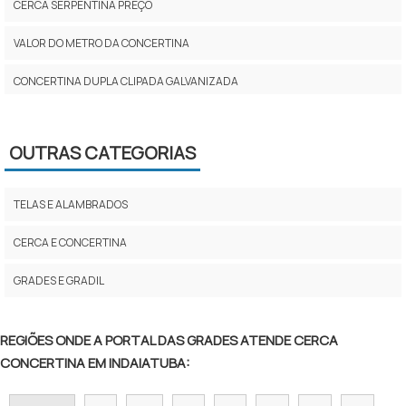
CERCA SERPENTINA PREÇO
VALOR DO METRO DA CONCERTINA
CONCERTINA DUPLA CLIPADA GALVANIZADA
CONCERTINA PREÇO POR METRO
OUTRAS CATEGORIAS
INSTALAÇÃO DE CONCERTINA PREÇO
PREÇO CERCA CONCERTINA
TELAS E ALAMBRADOS
CONCERTINA DUPLA PREÇO
CERCA E CONCERTINA
PREÇO DE CONCERTINA PARA MURO
GRADES E GRADIL
CERCA CONCERTINA PREÇO
REGIÕES ONDE A PORTAL DAS GRADES ATENDE CERCA
CONCERTINA COMPRAR
CONCERTINA EM INDAIATUBA:
CONCERTINA EM CAMPINAS