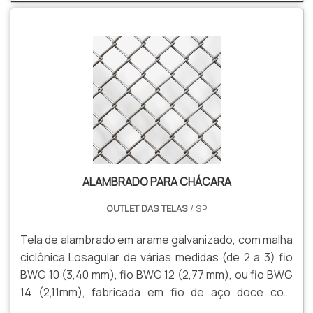
outras
ALAMBRADO PARA CHÁCARA
OUTLET DAS TELAS
/ SP
Tela de alambrado em arame galvanizado, com malha
ciclônica Losagular de várias medidas (de 2 a 3) fio
BWG 10 (3,40 mm), fio BWG 12 (2,77 mm), ou fio BWG
14 (2,11mm), fabricada em fio de aço doce com
tensão média de ruptura de 40 a 60 kg / mm² de