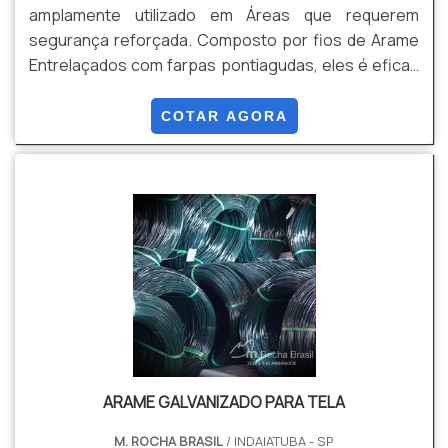
amplamente utilizado em Áreas que requerem
segurança reforçada. Composto por fios de Arame
Entrelaçados com farpas pontiagudas, eles é eficaz
para impedir a passagem de pessoas e animais.
Vantagens - Segurança , Durabilidade, Custo
COTAR AGORA
Beneficio, instalação simples, flexibilidade, entre
outros.
ARAME GALVANIZADO PARA TELA
M. ROCHA BRASIL
/ INDAIATUBA - SP