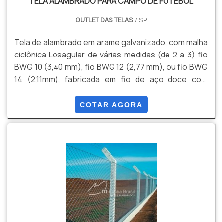
TELA ALAMBRADO PARA CAMPO DE FUTEBOL
OUTLET DAS TELAS
/ SP
Tela de alambrado em arame galvanizado, com malha
ciclônica Losagular de várias medidas (de 2 a 3) fio
BWG 10 (3,40 mm), fio BWG 12 (2,77 mm), ou fio BWG
14 (2,11mm), fabricada em fio de aço doce com
tensão média de ruptura de 40 a 60 kg / mm² de
acordo com a NBR 5589, galvanizado por imersão em
COTAR AGORA
banho de zinco antes de tecer a malha, com uma
quantidade mínima de zinco da ordem de 70 g / m²
NBR 6331, com acabamento lateral de pontas
dobradas.