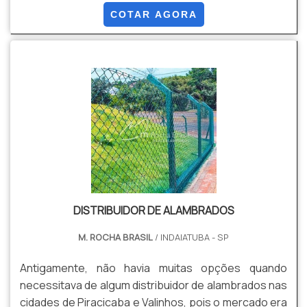
acordo com a NBR 5589, galvanizado por imersão em
COTAR AGORA
banho de zinco antes de tecer a malha, com uma
quantidade mínima de zinco da ordem de 70 g / m²
NBR 6331, com acabamento lateral de pontas
dobradas.
DISTRIBUIDOR DE ALAMBRADOS
M. ROCHA BRASIL
/ INDAIATUBA - SP
Antigamente, não havia muitas opções quando
necessitava de algum distribuidor de alambrados nas
cidades de Piracicaba e Valinhos, pois o mercado era