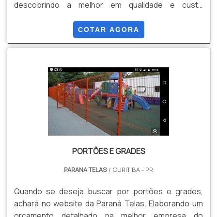
descobrindo a melhor em qualidade e custo
benefício. Quando a questão é venda de gradil, com
os profissionais especializados da Paraná Telas o
COTAR AGORA
cliente conseguirá proteção com soluções para
gradis, concertinas, telas, ou qualquer outro produto
necessário para a fixação deste tipo de cercamento.
MAIS INFORM...
PORTÕES E GRADES
PARANA TELAS
/ CURITIBA - PR
Quando se deseja buscar por portões e grades,
achará no website da Paraná Telas. Elaborando um
orçamento detalhado na melhor empresa do