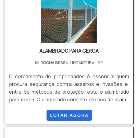
ALAMBRADO PARA CERCA
M. ROCHA BRASIL
/ INDAIATUBA - SP
O cercamento de propriedades é essencial quem
procura segurança contra assaltos e invasões e,
entre os métodos de proteção, está o alambrado
para cerca. O alambrado consiste em fios de arame
galvanizado que se entrelaçam formando figuras
losangulares ou quadriculares, anexos em mourões
COTAR AGORA
para manter a fixação e a força da tela, envolvendo a
propriedade cercada.Por ser um material resistente,