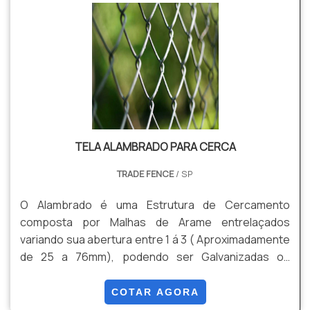
a durabilidade é ainda maior além da possibilidade de
revestir o produto em uma camada de PVC, o que
pode g.
TELA ALAMBRADO PARA CERCA
TRADE FENCE
/ SP
O Alambrado é uma Estrutura de Cercamento
composta por Malhas de Arame entrelaçados
variando sua abertura entre 1 á 3 ( Aproximadamente
de 25 a 76mm), podendo ser Galvanizadas ou
Galvanizadas mais Revestimento em PVC. Algumas
de suas Vantagens são: Durabilidade , Versatilidade,
COTAR AGORA
Custo Beneficio, Facilidade de Instalação, entre