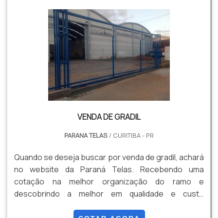
VENDA DE GRADIL
PARANA TELAS
/ CURITIBA - PR
Quando se deseja buscar por venda de gradil, achará
no website da Paraná Telas. Recebendo uma
cotação na melhor organização do ramo e
descobrindo a melhor em qualidade e custo
benefício. Quando a questão é venda de gradil, com
os profissionais especializados da Paraná Telas o