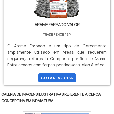
ARAME FARPADO VALOR
TRADE FENCE
/ SP
O Arame Farpado é um tipo de Cercamento
amplamente utilizado em Áreas que requerem
segurança reforçada. Composto por fios de Arame
Entrelaçados com farpas pontiagudas, eles é eficaz
para impedir a passagem de pessoas e animais.
Vantagens - Segurança , Durabilidade, Custo
COTAR AGORA
Beneficio, instalação simples, flexibilidade, entre
outros.
GALERIA DE IMAGENS ILUSTRATIVAS REFERENTE A CERCA
CONCERTINA EM INDAIATUBA