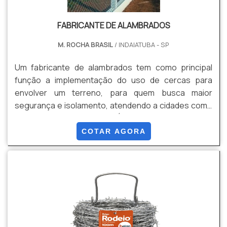
FABRICANTE DE ALAMBRADOS
M. ROCHA BRASIL
/ INDAIATUBA - SP
Um fabricante de alambrados tem como principal
função a implementação do uso de cercas para
envolver um terreno, para quem busca maior
segurança e isolamento, atendendo a cidades como
Monte Mor e Capivari. É fundamental que um
fabricante garanta que seus produtos sejam de:
COTAR AGORA
Qualidade; Custo acessível; Durabilidade; Entre
outros.Tipos e aplicações dos produtos
alambradosUm fabricante deve dispor de diversos
modelos de materiais e estruturas de produtos
alambrados. O mais usado geralmente é o alamb.