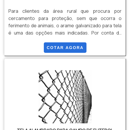
Para clientes da área rural que procura por
cercamento para proteção, sem que ocorra o
ferimento de animais, o arame galvanizado para tela
é uma das opções mais indicadas. Por conta da
galvanização, esse arame conta com uma maior
resistência contra oxidação e sofre menos com o
COTAR AGORA
desgaste com o passar do tempo. O produto evita
invasões inesperadas e reforça a proteção das
áreas cercadas.Devido ao fácil manuseio, a
instalação e utilização do arame para tela dispensa
mão de obra extra, o que também t.